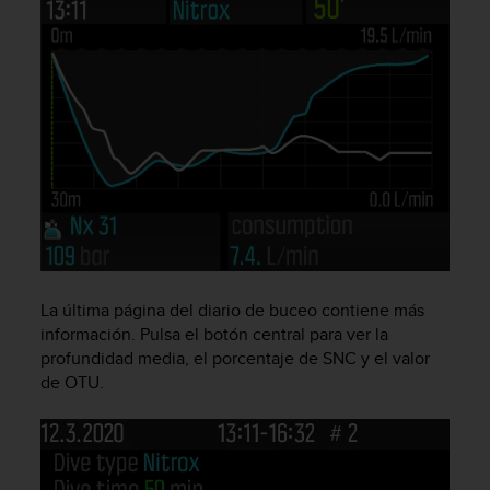
t
a
s
d
e
a
c
c
e
s
i
b
i
l
La última página del diario de buceo contiene más
i
información. Pulsa el botón central para ver la
d
profundidad media, el porcentaje de SNC y el valor
a
de OTU.
d
p
a
r
a