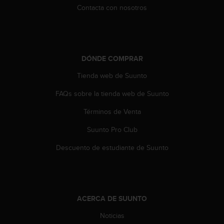
d
Contacta con nosotros
e
a
c
c
e
DÓNDE COMPRAR
s
i
Tienda web de Suunto
b
i
FAQs sobre la tienda web de Suunto
l
Términos de Venta
i
d
Suunto Pro Club
a
d
Descuento de estudiante de Suunto
.
P
o
n
t
ACERCA DE SUUNTO
e
e
Noticias
n