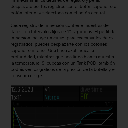
Para examinar los detalles de registro y perfil,
c
desplázate por los registros con el botón superior o el
o
botón inferior y selecciona con el botón central.
n
f
Cada registro de inmersión contiene muestras de
o
datos con intervalos fijos de 10 segundos. El perfil de
r
inmersión incluye un cursor para examinar los datos
m
i
registrados; puedes desplazarte con los botones
d
superior e inferior. Una línea azul indica la
a
profundidad, mientras que una línea blanca muestra
d
la temperatura. Si buceas con un Tank POD, también
A
podrás ver los gráficos de la presión de la botella y el
A
consumo de gas.
e
n
e
s
t
e
s
i
t