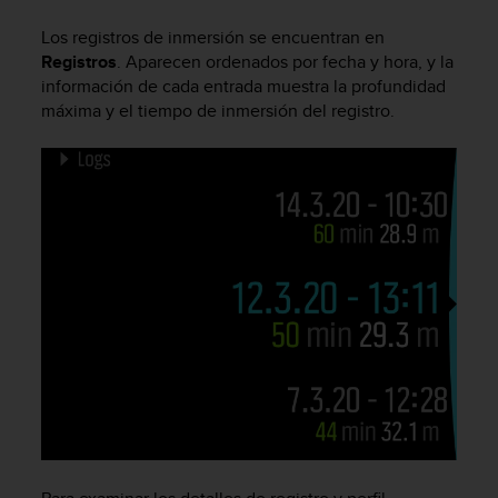
m
i
Los registros de inmersión se encuentran en
s
Registros
. Aparecen ordenados por fecha y hora, y la
o
información de cada entrada muestra la profundidad
d
máxima y el tiempo de inmersión del registro.
e
a
l
c
a
n
z
a
r
e
l
n
i
v
e
l
d
e