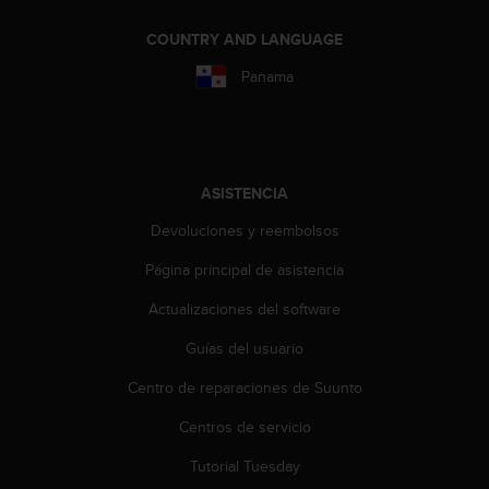
s
,
COUNTRY AND LANGUAGE
W
Panama
C
A
G
)
2
.
ASISTENCIA
0
Devoluciones y reembolsos
y
o
Página principal de asistencia
t
r
Actualizaciones del software
a
s
Guías del usuario
n
o
Centro de reparaciones de Suunto
r
Centros de servicio
m
a
Tutorial Tuesday
s