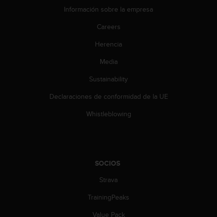
c
Información sobre la empresa
o
Careers
n
t
Herencia
a
c
Media
t
o
Sustainability
c
o
Declaraciones de conformidad de la UE
n
Whistleblowing
e
l
d
e
p
a
SOCIOS
r
Strava
t
a
TrainingPeaks
m
e
Value Pack