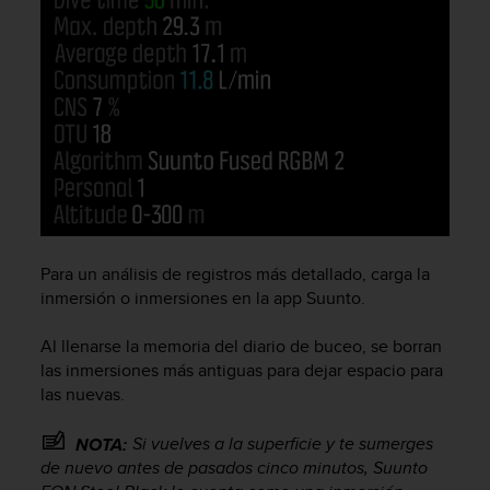
c
o
n
t
e
n
i
d
o
w
e
b
Para un análisis de registros más detallado, carga la
(
W
inmersión o inmersiones en la app Suunto.
e
b
Al llenarse la memoria del diario de buceo, se borran
C
las inmersiones más antiguas para dejar espacio para
o
las nuevas.
n
t
Si vuelves a la superficie y te sumerges
NOTA:
e
de nuevo antes de pasados cinco minutos,
Suunto
n