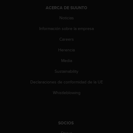
t
ACERCA DE SUUNTO
a
s
Noticias
d
Información sobre la empresa
e
a
Careers
c
c
Herencia
e
s
Media
i
b
Sustainability
i
Declaraciones de conformidad de la UE
l
i
Whistleblowing
d
a
d
p
a
SOCIOS
r
a
Strava