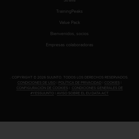
c
o
TrainingPeaks
n
t
Value Pack
e
Bienvenidos, socios
n
i
Empresas colaboradoras
d
o
w
e
b
(
.
COPYRIGHT © 2026 SUUNTO.
TODOS LOS DERECHOS RESERVADOS.
CONDICIONES DE USO
|
POLÍTICA DE PRIVACIDAD
|
COOKIES
|
W
CONFIGURACIÓN DE COOKIES
|
CONDICIONES GENERALES DE
e
#YESSUUNTO
|
AVISO SOBRE EL EU DATA ACT
b
C
o
n
t
e
n