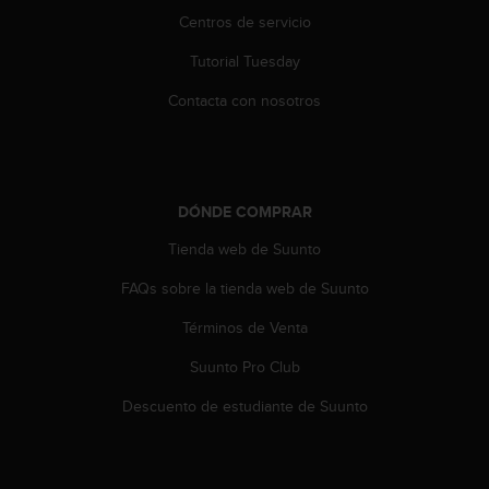
i
Centros de servicio
o
w
Tutorial Tuesday
e
b
Contacta con nosotros
d
e
a
c
u
DÓNDE COMPRAR
e
r
Tienda web de Suunto
d
FAQs sobre la tienda web de Suunto
o
c
Términos de Venta
o
n
Suunto Pro Club
l
a
Descuento de estudiante de Suunto
s
P
a
u