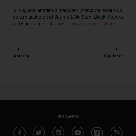
m
i
Es muy fácil añadir un marcador (marca de hora) a un
s
registro activo en el
Suunto EON Steel Black
. Puedes
o
ver el procedimiento en
Cómo añadir marcadores
.
d
e
a
l
c
a
Anterior
Siguiente
n
z
a
r
e
l
n
i
v
e
SÍGUENOS
l
d
e