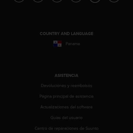
c
o
n
f
o
COUNTRY AND LANGUAGE
r
m
Panama
i
d
a
d
A
A
ASISTENCIA
e
Devoluciones y reembolsos
n
e
Página principal de asistencia
s
t
Actualizaciones del software
e
s
Guías del usuario
i
Centro de reparaciones de Suunto
t