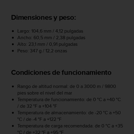
m
i
s
Dimensiones y peso:
o
d
e
Largo: 104,6 mm / 4,12 pulgadas
a
Ancho: 60,5 mm / 2,38 pulgadas
l
Alto: 23,1 mm / 0,91 pulgadas
c
Peso: 347 g / 12,2 onzas
a
n
z
Condiciones de funcionamiento
a
r
e
Rango de altitud normal: de 0 a 3000 m / 9800
l
pies sobre el nivel del mar
n
Temperatura de funcionamiento: de 0 °C a +40 °C
i
/ de 32 °F a +104 °F
v
Temperatura de almacenamiento: de -20 °C a +50
e
°C / de -4 °F a +122 °F
l
Temperatura de carga recomendada: de 0 °C a +35
d
°C / de +32 °F a +95 °F
e