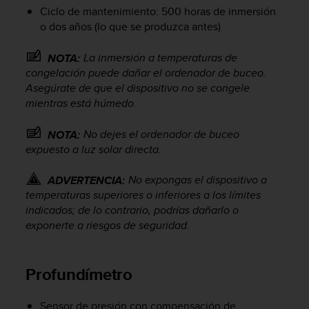
c
Ciclo de mantenimiento: 500 horas de inmersión
o
o dos años (lo que se produzca antes)
n
f
La inmersión a temperaturas de
NOTA:
o
congelación puede dañar el ordenador de buceo.
r
Asegúrate de que el dispositivo no se congele
m
mientras está húmedo.
i
d
No dejes el ordenador de buceo
a
NOTA:
d
expuesto a luz solar directa.
A
A
No expongas el dispositivo a
ADVERTENCIA:
e
temperaturas superiores o inferiores a los límites
n
indicados; de lo contrario, podrías dañarlo o
e
exponerte a riesgos de seguridad.
s
t
e
Profundímetro
s
i
t
Sensor de presión con compensación de