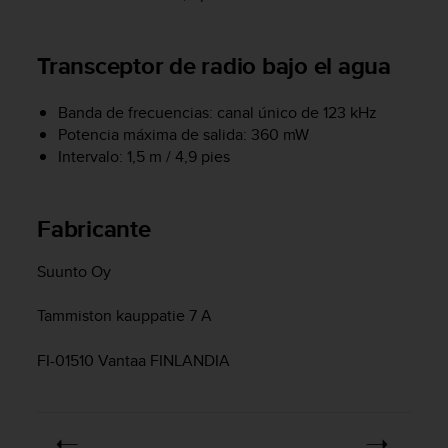
e
n
E
Transceptor de radio bajo el agua
E
.
Banda de frecuencias: canal único de 123 kHz
U
Potencia máxima de salida: 360 mW
U
Intervalo: 1,5 m / 4,9 pies
.
e
n
Fabricante
e
l
+
Suunto Oy
1
8
Tammiston kauppatie 7 A
5
5
FI-01510 Vantaa FINLANDIA
2
5
8
0
9