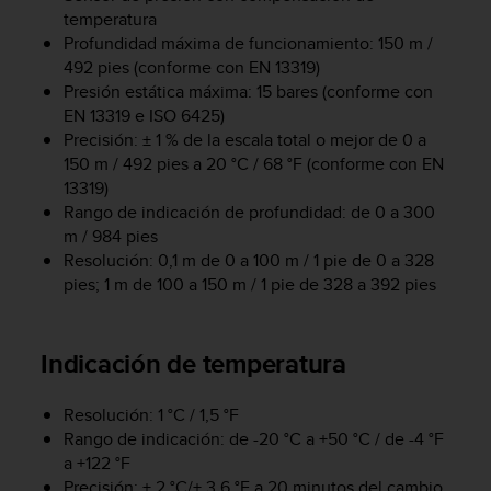
i
temperatura
o
Profundidad máxima de funcionamiento: 150 m /
w
492 pies (conforme con EN 13319)
e
Presión estática máxima: 15 bares (conforme con
b
EN 13319 e ISO 6425)
d
e
Precisión: ± 1 % de la escala total o mejor de 0 a
a
150 m / 492 pies a 20 °C / 68 °F (conforme con EN
c
13319)
u
Rango de indicación de profundidad: de 0 a 300
e
m / 984 pies
r
Resolución: 0,1 m de 0 a 100 m / 1 pie de 0 a 328
d
pies; 1 m de 100 a 150 m / 1 pie de 328 a 392 pies
o
c
o
Indicación de temperatura
n
l
a
Resolución: 1 °C / 1,5 °F
s
Rango de indicación: de -20 °C a +50 °C / de -4 °F
P
a +122 °F
a
Precisión: ± 2 °C/± 3,6 °F a 20 minutos del cambio
u