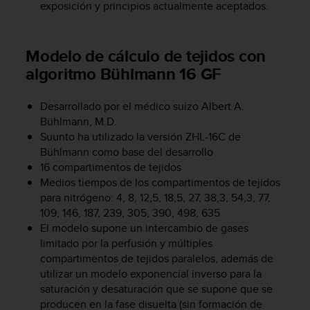
d
exposición y principios actualmente aceptados.
e
a
c
Modelo de cálculo de tejidos con
c
algoritmo Bühlmann 16 GF
e
s
i
Desarrollado por el médico suizo Albert A.
b
Bühlmann, M.D.
i
Suunto ha utilizado la versión ZHL-16C de
l
Bühlmann como base del desarrollo
i
16 compartimentos de tejidos
d
Medios tiempos de los compartimentos de tejidos
a
para nitrógeno: 4, 8, 12,5, 18,5, 27, 38,3, 54,3, 77,
d
.
109, 146, 187, 239, 305, 390, 498, 635
P
El modelo supone un intercambio de gases
o
limitado por la perfusión y múltiples
n
compartimentos de tejidos paralelos, además de
t
utilizar un modelo exponencial inverso para la
e
saturación y desaturación que se supone que se
e
producen en la fase disuelta (sin formación de
n