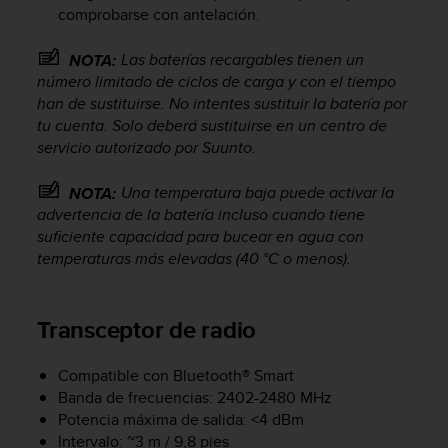
n
comprobarse con antelación.
t
o
Las baterías recargables tienen un
NOTA:
d
número limitado de ciclos de carga y con el tiempo
e
han de sustituirse. No intentes sustituir la batería por
S
tu cuenta. Solo deberá sustituirse en un centro de
e
servicio autorizado por Suunto.
r
v
i
Una temperatura baja puede activar la
NOTA:
c
advertencia de la batería incluso cuando tiene
i
suficiente capacidad para bucear en agua con
o
temperaturas más elevadas (40 °C o menos).
a
l
C
Transceptor de radio
l
i
e
Compatible con Bluetooth® Smart
n
Banda de frecuencias: 2402-2480 MHz
t
Potencia máxima de salida: <4 dBm
e
Intervalo: ~3 m / 9,8 pies