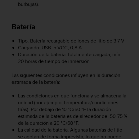
burbujas).
c
o
n
t
Batería
a
c
Tipo: Batería recargable de iones de litio de 3,7 V
t
Cargando: USB: 5 VCC; 0,8 A
o
Duración de la batería: totalmente cargada, mín.
c
20 horas de tiempo de inmersión
o
n
e
Las siguientes condiciones influyen en la duración
l
estimada de la batería:
d
e
Las condiciones en que funciona y se almacena la
p
unidad (por ejemplo, temperatura/condiciones
a
frías). Por debajo de 10 °C/50 °F la duración
r
estimada de la batería es de alrededor del 50-75 %
t
de la duración a 20 °C/68 °F.
a
m
La calidad de la batería. Algunas baterías de litio
e
se agotan de forma imprevista, lo que no puede