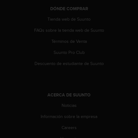
c
DÓNDE COMPRAR
c
e
Tienda web de Suunto
d
e
FAQs sobre la tienda web de Suunto
r
Términos de Venta
a
l
Suunto Pro Club
a
i
Descuento de estudiante de Suunto
n
f
o
r
m
ACERCA DE SUUNTO
a
c
Noticias
i
ó
Información sobre la empresa
n
Careers
c
o