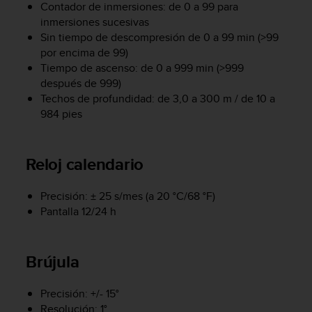
Contador de inmersiones: de 0 a 99 para
c
o
inmersiones sucesivas
n
Sin tiempo de descompresión de 0 a 99 min (>99
t
por encima de 99)
e
Tiempo de ascenso: de 0 a 999 min (>999
n
después de 999)
i
Techos de profundidad: de 3,0 a 300 m / de 10 a
d
984 pies
o
w
e
Reloj calendario
b
(
W
Precisión: ± 25 s/mes (a 20 °C/68 °F)
e
Pantalla 12/24 h
b
C
o
Brújula
n
t
e
Precisión: +/- 15°
n
Resolución: 1°