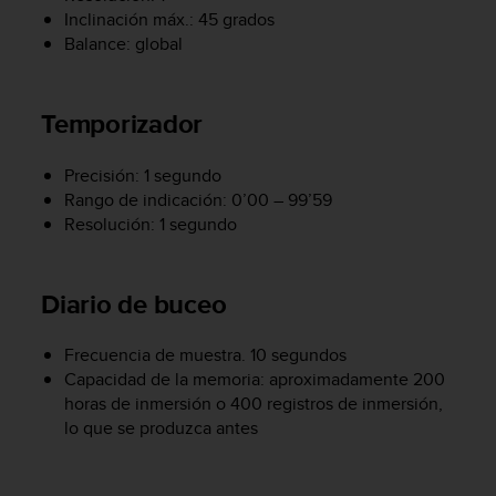
t
Inclinación máx.: 45 grados
A
Balance: global
c
c
e
s
Temporizador
s
i
Precisión: 1 segundo
b
Rango de indicación: 0’00 – 99’59
i
Resolución: 1 segundo
l
i
t
y
Diario de buceo
G
u
Frecuencia de muestra. 10 segundos
i
d
Capacidad de la memoria: aproximadamente 200
e
horas de inmersión o 400 registros de inmersión,
l
lo que se produzca antes
i
n
e