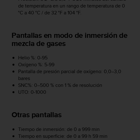
de temperatura en un rango de temperatura de 0
t
a
°C a 40 °C / de 32 °F a 104 °F.
s
d
e
Pantallas en modo de inmersión de
a
mezcla de gases
c
c
e
Helio %: 0-95
s
Oxígeno %: 5-99
i
Pantalla de presión parcial de oxígeno: 0,0–3,0
b
bares
i
SNC%: 0–500 % con 1 % de resolución
l
UTO: 0-1000
i
d
a
d
Otras pantallas
p
a
Tiempo de inmersión: de 0 a 999 min
r
Tiempo en superficie: de 0 a 99 h 59 min
a