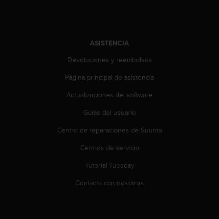
i
e
n
e
s
ASISTENCIA
a
Devoluciones y reembolsos
l
g
Página principal de asistencia
ú
n
Actualizaciones del software
p
r
Guías del usuario
o
b
Centro de reparaciones de Suunto
l
Centros de servicio
e
m
Tutorial Tuesday
a
p
Contacta con nosotros
a
r
a
a