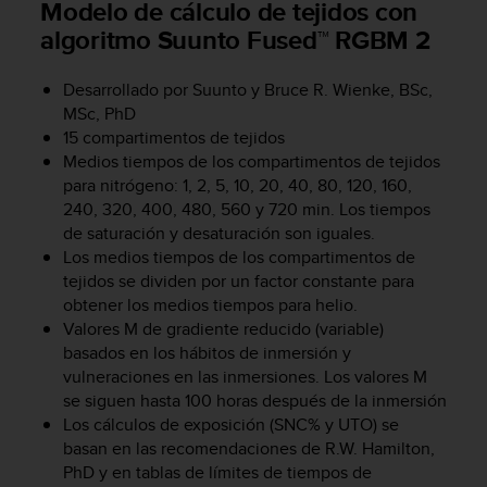
Modelo de cálculo de tejidos con
s
algoritmo Suunto Fused™ RGBM 2
,
W
C
Desarrollado por Suunto y Bruce R. Wienke, BSc,
A
MSc, PhD
G
15 compartimentos de tejidos
)
Medios tiempos de los compartimentos de tejidos
2
para nitrógeno: 1, 2, 5, 10, 20, 40, 80, 120, 160,
.
240, 320, 400, 480, 560 y 720 min. Los tiempos
0
y
de saturación y desaturación son iguales.
o
Los medios tiempos de los compartimentos de
t
tejidos se dividen por un factor constante para
r
obtener los medios tiempos para helio.
a
Valores M de gradiente reducido (variable)
s
basados en los hábitos de inmersión y
n
vulneraciones en las inmersiones. Los valores M
o
se siguen hasta 100 horas después de la inmersión
r
Los cálculos de exposición (SNC% y UTO) se
m
basan en las recomendaciones de R.W. Hamilton,
a
s
PhD y en tablas de límites de tiempos de