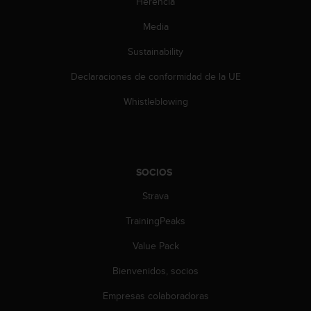
Herencia
n
t
Media
e
n
Sustainability
i
d
Declaraciones de conformidad de la UE
a
Whistleblowing
e
n
e
s
t
SOCIOS
e
s
Strava
i
t
TrainingPeaks
i
o
Value Pack
w
e
Bienvenidos, socios
b
Empresas colaboradoras
.