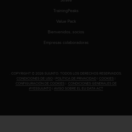
c
o
TrainingPeaks
n
t
Value Pack
e
Bienvenidos, socios
n
i
Empresas colaboradoras
d
o
w
e
b
(
.
COPYRIGHT © 2026 SUUNTO.
TODOS LOS DERECHOS RESERVADOS.
CONDICIONES DE USO
|
POLÍTICA DE PRIVACIDAD
|
COOKIES
|
W
CONFIGURACIÓN DE COOKIES
|
CONDICIONES GENERALES DE
e
#YESSUUNTO
|
AVISO SOBRE EL EU DATA ACT
b
C
o
n
t
e
n