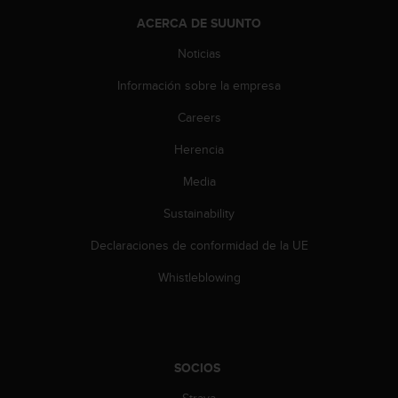
t
ACERCA DE SUUNTO
a
s
Noticias
d
Información sobre la empresa
e
a
Careers
c
c
Herencia
e
s
Media
i
b
Sustainability
i
Declaraciones de conformidad de la UE
l
i
Whistleblowing
d
a
d
p
a
SOCIOS
r
a
Strava