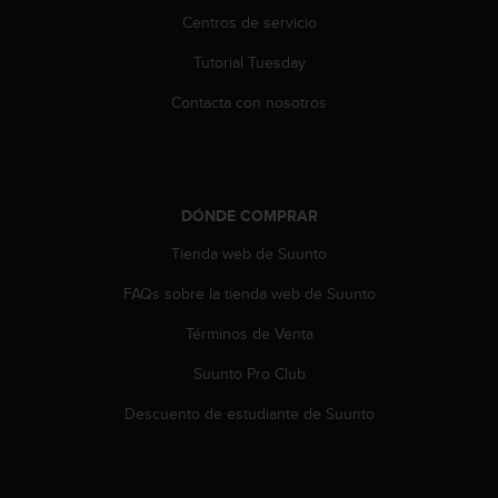
i
Centros de servicio
o
w
Tutorial Tuesday
e
b
Contacta con nosotros
d
e
a
c
u
DÓNDE COMPRAR
e
r
Tienda web de Suunto
d
FAQs sobre la tienda web de Suunto
o
c
Términos de Venta
o
n
Suunto Pro Club
l
a
Descuento de estudiante de Suunto
s
P
a
u