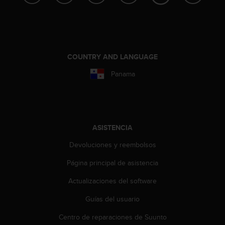
c
o
n
f
o
COUNTRY AND LANGUAGE
r
m
Panama
i
d
a
d
A
A
ASISTENCIA
e
Devoluciones y reembolsos
n
e
Página principal de asistencia
s
t
Actualizaciones del software
e
s
Guías del usuario
i
Centro de reparaciones de Suunto
t