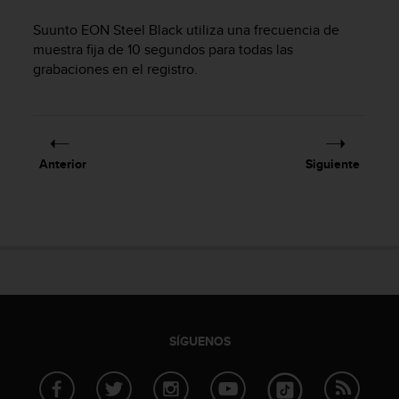
m
i
Suunto EON Steel Black
utiliza una frecuencia de
s
muestra fija de 10 segundos para todas las
o
grabaciones en el registro.
d
e
a
l
c
a
Anterior
Siguiente
n
z
a
r
e
l
n
i
v
e
SÍGUENOS
l
d
e