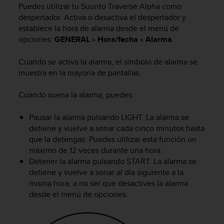
Puedes utilizar tu
Suunto Traverse Alpha
como
c
o
despertador. Activa o desactiva el despertador y
n
establece la hora de alarma desde el menú de
f
opciones:
GENERAL
»
Hora/fecha
»
Alarma
.
o
r
Cuando se activa la alarma, el símbolo de alarma se
m
muestra en la mayoría de pantallas.
i
d
Cuando suena la alarma, puedes:
a
d
Pausar la alarma pulsando
LIGHT
. La alarma se
A
A
detiene y vuelve a sonar cada cinco minutos hasta
e
que la detengas. Puedes utilizar esta función un
n
máximo de 12 veces durante una hora.
e
Detener la alarma pulsando
START
. La alarma se
s
detiene y vuelve a sonar al día siguiente a la
t
misma hora, a no ser que desactives la alarma
e
desde el menú de opciones.
s
i
t