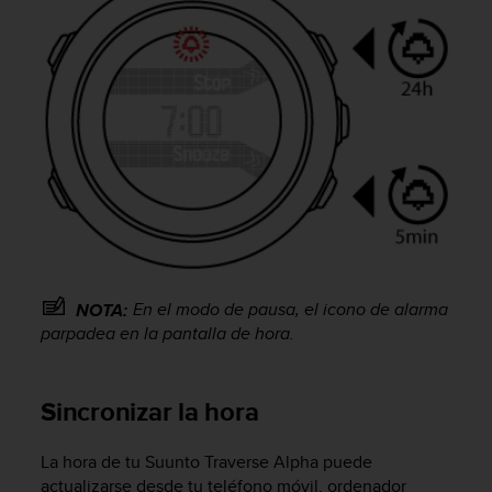
i
o
w
e
b
d
e
a
c
u
e
r
d
o
En el modo de pausa, el icono de alarma
NOTA:
c
parpadea en la pantalla de hora.
o
n
l
a
Sincronizar la hora
s
P
La hora de tu
Suunto Traverse Alpha
puede
a
actualizarse desde tu teléfono móvil, ordenador
u