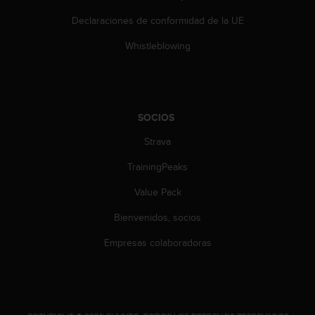
c
Declaraciones de conformidad de la UE
o
n
Whistleblowing
t
a
c
t
o
SOCIOS
c
o
Strava
n
TrainingPeaks
e
l
Value Pack
d
e
Bienvenidos, socios
p
a
Empresas colaboradoras
r
t
a
m
e