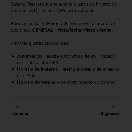
c
Suunto Traverse Alpha
admite ajustes de horario de
o
verano (DST) si la hora GPS está activada
n
t
Puedes ajustar el Horario de verano en el menú de
e
opciones:
GENERAL
»
Hora/fecha
»
Hora y fecha
.
n
i
Hay tres ajustes disponibles:
d
o
w
Automático
– ajuste automático de DST basado
e
en la ubicación GPS
b
Horario de invierno
– siempre horario de invierno
(
(sin DST)
W
Horario de verano
– siempre horario de verano
e
b
C
o
n
Anterior
Siguiente
t
e
n