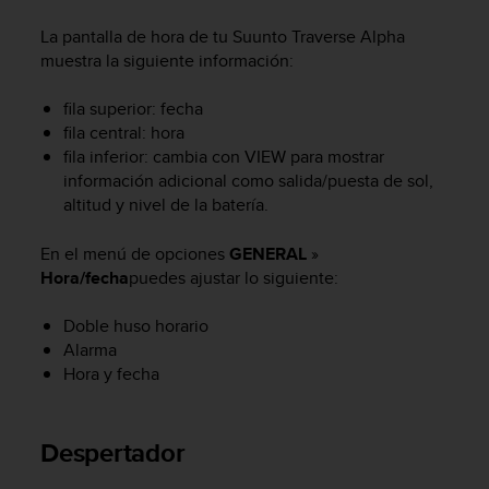
m
i
La pantalla de hora de tu
Suunto Traverse Alpha
s
muestra la siguiente información:
o
d
fila superior: fecha
e
fila central: hora
a
l
fila inferior: cambia con
VIEW
para mostrar
c
información adicional como salida/puesta de sol,
a
altitud y nivel de la batería.
n
z
En el menú de opciones
GENERAL
»
a
Hora/fecha
puedes ajustar lo siguiente:
r
e
Doble huso horario
l
Alarma
n
i
Hora y fecha
v
e
l
Despertador
d
e