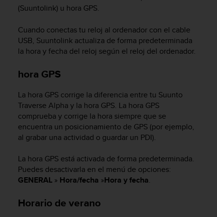
(Suuntolink) u hora GPS.
t
a
s
Cuando conectas tu reloj al ordenador con el cable
d
USB, Suuntolink actualiza de forma predeterminada
e
la hora y fecha del reloj según el reloj del ordenador.
a
c
hora GPS
c
e
La hora GPS corrige la diferencia entre tu
Suunto
s
Traverse Alpha
y la hora GPS. La hora GPS
i
b
comprueba y corrige la hora siempre que se
i
encuentra un posicionamiento de GPS (por ejemplo,
l
al grabar una actividad o guardar un PDI).
i
d
La hora GPS está activada de forma predeterminada.
a
Puedes desactivarla en el menú de opciones:
d
GENERAL
»
Hora/fecha
»
Hora y fecha
.
p
a
Horario de verano
r
a