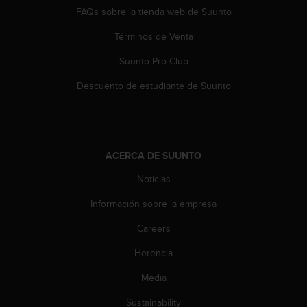
d
FAQs sobre la tienda web de Suunto
e
a
Términos de Venta
c
c
Suunto Pro Club
e
Descuento de estudiante de Suunto
s
i
b
i
l
i
ACERCA DE SUUNTO
d
Noticias
a
d
Información sobre la empresa
.
P
Careers
o
n
Herencia
t
Media
e
e
Sustainability
n