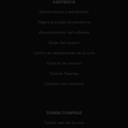
ASISTENCIA
s
,
Devoluciones y reembolsos
W
C
Página principal de asistencia
A
Actualizaciones del software
G
)
Guías del usuario
2
.
Centro de reparaciones de Suunto
0
y
Centros de servicio
o
t
Tutorial Tuesday
r
Contacta con nosotros
a
s
n
o
r
m
DÓNDE COMPRAR
a
Tienda web de Suunto
s