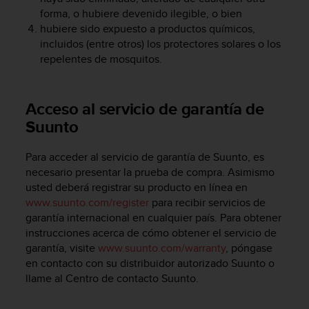
c
forma, o hubiere devenido ilegible, o bien
o
hubiere sido expuesto a productos químicos,
n
incluidos (entre otros) los protectores solares o los
t
repelentes de mosquitos.
e
n
i
d
Acceso al servicio de garantía de
o
Suunto
w
e
Para acceder al servicio de garantía de Suunto, es
b
necesario presentar la prueba de compra. Asimismo
(
W
usted deberá registrar su producto en línea en
e
www.suunto.com/register
para recibir servicios de
b
garantía internacional en cualquier país. Para obtener
C
instrucciones acerca de cómo obtener el servicio de
o
garantía, visite
www.suunto.com/warranty
, póngase
n
en contacto con su distribuidor autorizado Suunto o
t
llame al Centro de contacto Suunto.
e
n