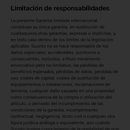
t
Limitación de responsabilidades
A
c
c
La presente Garantía limitada internacional
e
constituye su única garantía, en sustitución de
s
cualesquiera otras garantías, expresas o implícitas, y
s
en todo caso dentro de los límites de la legislación
i
aplicable. Suunto no se hace responsable de los
b
daños especiales, accidentales, punitorios o
i
consecuentes, incluidos, a título meramente
l
i
enunciativo pero no limitativo, las pérdidas de
t
beneficios esperados, pérdidas de datos, pérdidas de
y
uso, costes de capital, costes de sustitución de
G
equipamientos o instalaciones, reclamaciones de
u
terceros, cualquier daño causado en una propiedad
i
como consecuencia de la compra o utilización del
d
artículo, o derivado del incumplimiento de las
e
condiciones de la garantía, incumplimiento
l
contractual, negligencia, ilícito civil o cualquier otra
i
figura jurídica análoga o equivalente, aún cuando
n
e
Suunto tuviera conocimiento de la posibilidad de que