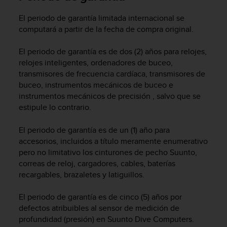
c
o
El periodo de garantía limitada internacional se
n
computará a partir de la fecha de compra original.
f
o
El periodo de garantía es de dos (2) años para relojes,
r
relojes inteligentes, ordenadores de buceo,
m
transmisores de frecuencia cardíaca, transmisores de
i
buceo, instrumentos mecánicos de buceo e
d
instrumentos mecánicos de precisión , salvo que se
a
estipule lo contrario.
d
A
A
El periodo de garantía es de un (1) año para
e
accesorios, incluidos a título meramente enumerativo
n
pero no limitativo los cinturones de pecho Suunto,
e
correas de reloj, cargadores, cables, baterías
s
recargables, brazaletes y latiguillos.
t
e
El periodo de garantía es de cinco (5) años por
s
defectos atribuibles al sensor de medición de
i
profundidad (presión) en Suunto Dive Computers.
t