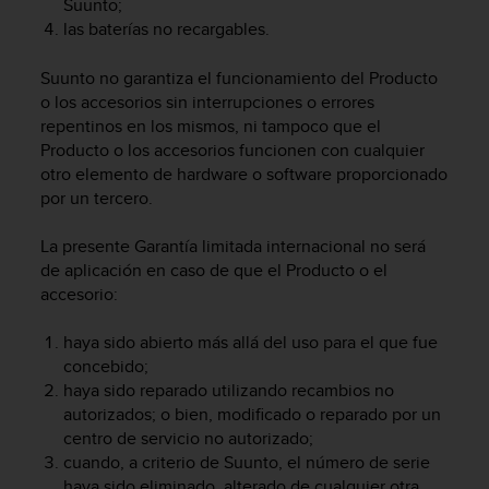
Suunto;
t
las baterías no recargables.
a
s
Suunto no garantiza el funcionamiento del Producto
d
o los accesorios sin interrupciones o errores
e
repentinos en los mismos, ni tampoco que el
a
Producto o los accesorios funcionen con cualquier
c
c
otro elemento de hardware o software proporcionado
e
por un tercero.
s
i
La presente Garantía limitada internacional no será
b
de aplicación en caso de que el Producto o el
i
accesorio:
l
i
haya sido abierto más allá del uso para el que fue
d
concebido;
a
haya sido reparado utilizando recambios no
d
p
autorizados; o bien, modificado o reparado por un
a
centro de servicio no autorizado;
r
cuando, a criterio de Suunto, el número de serie
a
haya sido eliminado, alterado de cualquier otra