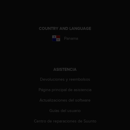
d
e
a
c
c
COUNTRY AND LANGUAGE
e
s
Panama
i
b
i
l
i
ASISTENCIA
d
a
Devoluciones y reembolsos
d
.
Página principal de asistencia
P
Actualizaciones del software
o
n
Guías del usuario
t
e
Centro de reparaciones de Suunto
e
n