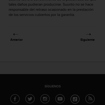
s
tales daños pudieran producirse. Suunto no se hace
,
responsable del retraso ocasionado en la prestación
W
de los servicios cubiertos por la garantía.
C
A
G
)
2
Anterior
Siguiente
.
0
y
o
t
r
a
s
n
o
SÍGUENOS
r
m
a
s