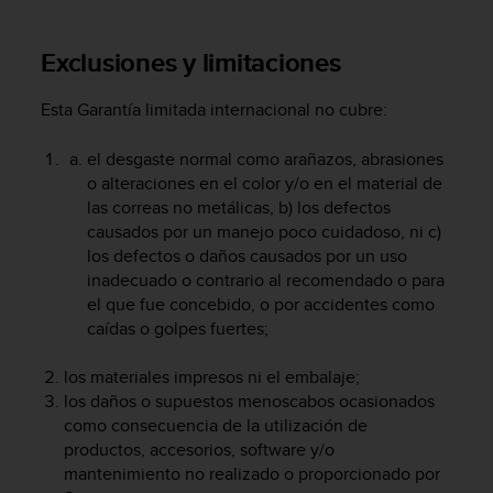
i
o
w
Exclusiones y limitaciones
e
b
Esta Garantía limitada internacional no cubre:
d
e
el desgaste normal como arañazos, abrasiones
a
o alteraciones en el color y/o en el material de
c
u
las correas no metálicas, b) los defectos
e
causados por un manejo poco cuidadoso, ni c)
r
los defectos o daños causados por un uso
d
inadecuado o contrario al recomendado o para
o
el que fue concebido, o por accidentes como
c
caídas o golpes fuertes;
o
n
los materiales impresos ni el embalaje;
l
los daños o supuestos menoscabos ocasionados
a
s
como consecuencia de la utilización de
P
productos, accesorios, software y/o
a
mantenimiento no realizado o proporcionado por
u