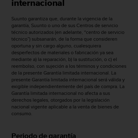
m
internacional
i
s
Suunto garantiza que, durante la vigencia de la
o
garantía, Suunto o uno de sus Centros de servicio
d
e
técnico autorizados (en adelante, “centro de servicio
a
técnico”) subsanarán, de la forma que consideren
l
oportuna y sin cargo alguno, cualesquiera
c
desperfectos de materiales o fabricación ya sea
a
mediante a) la reparación, b) la sustitución, o c) el
n
reembolso, con sujeción a los términos y condiciones
z
de la presente Garantía limitada internacional. La
a
presente Garantía limitada internacional será válida y
r
exigible independientemente del país de compra. La
e
Garantía limitada internacional no afecta a sus
l
n
derechos legales, otorgados por la legislación
i
nacional vigente aplicable a la venta de bienes de
v
consumo.
e
l
d
Periodo de garantía
e