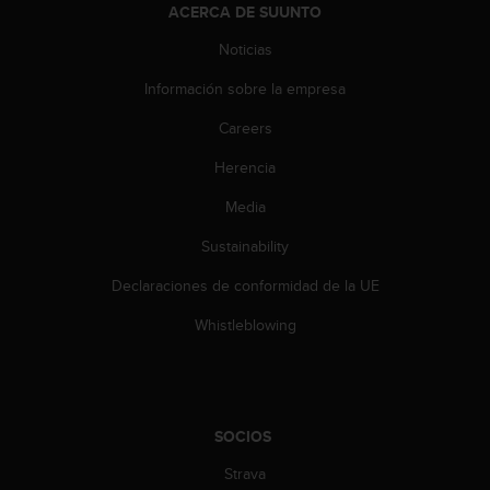
n
ACERCA DE SUUNTO
t
Noticias
o
d
Información sobre la empresa
e
S
Careers
e
r
Herencia
v
Media
i
c
Sustainability
i
o
Declaraciones de conformidad de la UE
a
l
Whistleblowing
C
l
i
e
n
SOCIOS
t
e
Strava