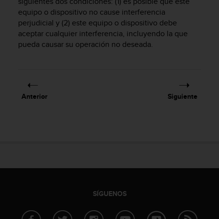
siguientes dos condiciones: (1) es posible que este
c
equipo o dispositivo no cause interferencia
o
perjudicial y (2) este equipo o dispositivo debe
n
aceptar cualquier interferencia, incluyendo la que
t
e
pueda causar su operación no deseada.
n
i
d
o
w
Anterior
Siguiente
e
b
(
W
e
b
C
o
n
t
SÍGUENOS
e
n