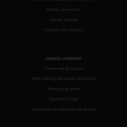
s
,
Centros de servicio
W
Tutorial Tuesday
C
A
Contacta con nosotros
G
)
2
.
0
DÓNDE COMPRAR
y
o
Tienda web de Suunto
t
r
FAQs sobre la tienda web de Suunto
a
s
Términos de Venta
n
Suunto Pro Club
o
r
Descuento de estudiante de Suunto
m
a
s