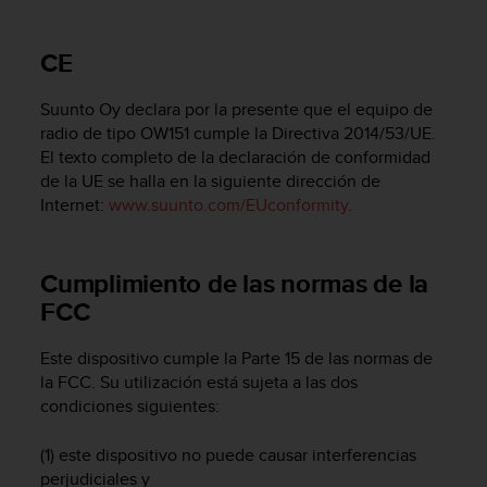
m
i
s
CE
o
d
Suunto Oy declara por la presente que el equipo de
e
a
radio de tipo OW151 cumple la Directiva 2014/53/UE.
l
El texto completo de la declaración de conformidad
c
de la UE se halla en la siguiente dirección de
a
Internet:
www.suunto.com/EUconformity
.
n
z
a
Cumplimiento de las normas de la
r
FCC
e
l
n
Este dispositivo cumple la Parte 15 de las normas de
i
la FCC. Su utilización está sujeta a las dos
v
condiciones siguientes:
e
l
(1) este dispositivo no puede causar interferencias
d
perjudiciales y
e