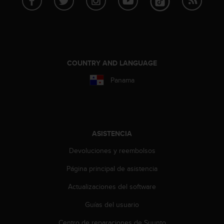
t
A
c
c
e
s
s
COUNTRY AND LANGUAGE
i
Panama
b
i
l
i
t
y
ASISTENCIA
G
u
Devoluciones y reembolsos
i
Página principal de asistencia
d
e
Actualizaciones del software
l
i
Guías del usuario
n
e
Centro de reparaciones de Suunto