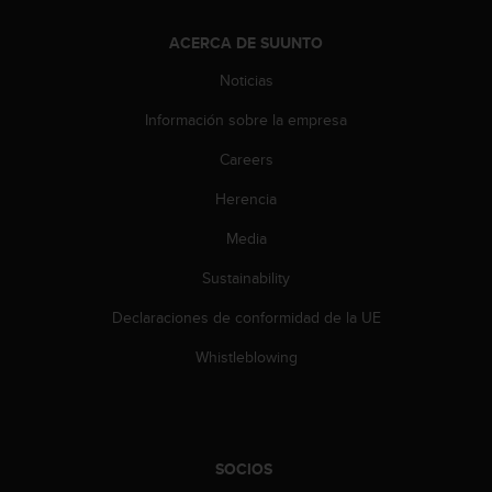
d
e
ACERCA DE SUUNTO
a
c
Noticias
c
e
Información sobre la empresa
s
i
Careers
b
Herencia
i
l
Media
i
d
Sustainability
a
d
Declaraciones de conformidad de la UE
.
P
Whistleblowing
o
n
t
e
e
SOCIOS
n