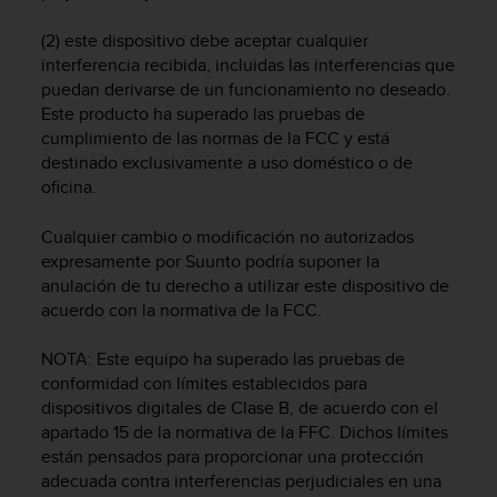
c
o
(2) este dispositivo debe aceptar cualquier
n
interferencia recibida, incluidas las interferencias que
f
puedan derivarse de un funcionamiento no deseado.
o
Este producto ha superado las pruebas de
r
cumplimiento de las normas de la FCC y está
m
destinado exclusivamente a uso doméstico o de
i
oficina.
d
a
Cualquier cambio o modificación no autorizados
d
A
expresamente por Suunto podría suponer la
A
anulación de tu derecho a utilizar este dispositivo de
e
acuerdo con la normativa de la FCC.
n
e
NOTA: Este equipo ha superado las pruebas de
s
conformidad con límites establecidos para
t
dispositivos digitales de Clase B, de acuerdo con el
e
apartado 15 de la normativa de la FFC. Dichos límites
s
están pensados para proporcionar una protección
i
adecuada contra interferencias perjudiciales en una
t