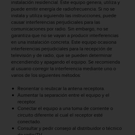
i
instalación residencial. Este equipo genera, utiliza y
o
puede emitir energía de radiofrecuencia. Si no se
w
instala y utiliza siguiendo las instrucciones, puede
e
causar interferencias perjudiciales para las
b
comunicaciones por radio. Sin embargo, no se
d
garantiza que no se vayan a producir interferencias
e
en una instalación concreta. Este equipo ocasiona
a
interferencias perjudiciales para la recepción de
c
televisión y de radio, que se pueden determinar
u
encendiendo y apagando el equipo. Se recomienda
e
r
al usuario corregir la interferencia mediante uno o
d
varios de los siguientes métodos:
o
c
Reorientar o reubicar la antena receptora.
o
Aumentar la separación entre el equipo y el
n
receptor.
l
Conectar el equipo a una toma de corriente o
a
circuito diferente al cual el receptor esté
s
conectado.
P
Consultar y pedir consejo al distribuidor o técnico
a
u
de radio/TV.