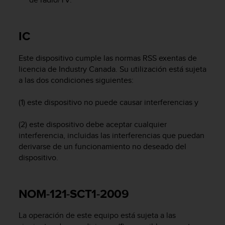
t
a
s
IC
d
e
Este dispositivo cumple las normas RSS exentas de
a
licencia de Industry Canada. Su utilización está sujeta
c
c
a las dos condiciones siguientes:
e
s
(1) este dispositivo no puede causar interferencias y
i
b
(2) este dispositivo debe aceptar cualquier
i
interferencia, incluidas las interferencias que puedan
l
derivarse de un funcionamiento no deseado del
i
dispositivo.
d
a
d
p
NOM-121-SCT1-2009
a
r
La operación de este equipo está sujeta a las
a