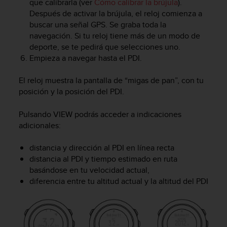
que calibrarla (ver
Cómo calibrar la brújula
).
c
Después de activar la brújula, el reloj comienza a
o
buscar una señal GPS. Se graba toda la
n
navegación. Si tu reloj tiene más de un modo de
f
deporte, se te pedirá que selecciones uno.
o
r
Empieza a navegar hasta el PDI.
m
i
El reloj muestra la pantalla de “migas de pan”, con tu
d
posición y la posición del PDI.
a
d
Pulsando
VIEW
podrás acceder a indicaciones
A
adicionales:
A
e
distancia y dirección al PDI en línea recta
n
distancia al PDI y tiempo estimado en ruta
e
s
basándose en tu velocidad actual,
t
diferencia entre tu altitud actual y la altitud del PDI
e
s
i
t