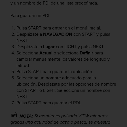
t
y un nombre de PDI de una lista predefinida.
A
c
Para guardar un PDI:
c
e
Pulsa
START
para entrar en el menú inicial.
s
Desplázate a
NAVEGACIÓN
con
START
y pulsa
s
i
NEXT
.
b
Desplázate a
Lugar
con
LIGHT
y pulsa
NEXT
.
i
Selecciona
Actual
o selecciona
Definir
para
l
cambiar manualmente los valores de longitud y
i
latitud.
t
Pulsa
START
para guardar la ubicación.
y
Selecciona un nombre adecuado para la
G
ubicación. Desplázate por las opciones de nombre
u
con
START
o
LIGHT
. Selecciona un nombre con
i
NEXT
.
d
e
Pulsa
START
para guardar el PDI.
l
i
Si mantienes pulsado
VIEW
mientras
NOTA:
n
grabas una actividad de caza o pesca, se muestra
e