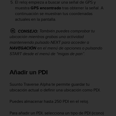
El reloj empieza a buscar una señal de GPS y
c
muestra
GPS encontrado
tras obtener la señal. A
o
n
continuación se muestran tus coordenadas
t
actuales en la pantalla.
e
n
También puedes comprobar tu
CONSEJO:
i
ubicación mientras grabas una actividad
d
manteniendo pulsado
NEXT
para acceder a
o
NAVEGACIÓN
en el menú de opciones o pulsando
w
START
desde el menú de “migas de pan”.
e
b
(
W
Añadir un PDI
e
b
Suunto Traverse Alpha
te permite guardar tu
C
ubicación actual o definir una ubicación como PDI.
o
n
t
Puedes almacenar hasta 250 PDI en el reloj.
e
n
Para añadir un PDI, selecciona un tipo de PDI (icono)