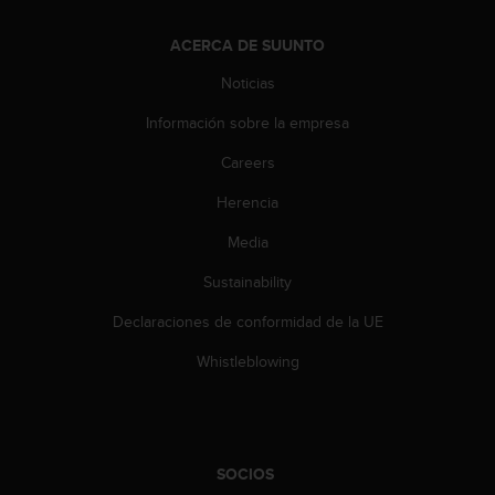
e
n
E
ACERCA DE SUUNTO
E
Noticias
.
Información sobre la empresa
U
U
Careers
.
e
Herencia
n
Media
e
l
Sustainability
+
1
Declaraciones de conformidad de la UE
8
5
Whistleblowing
5
2
5
8
0
SOCIOS
9