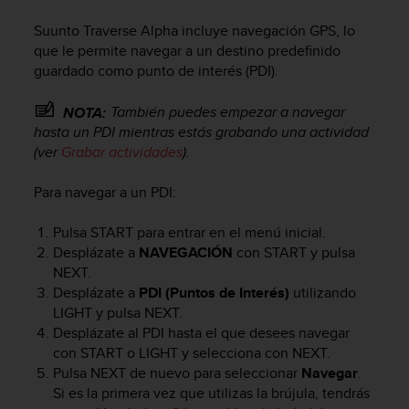
m
i
Suunto Traverse Alpha
incluye navegación GPS, lo
s
que le permite navegar a un destino predefinido
o
guardado como punto de interés (PDI).
d
e
a
También puedes empezar a navegar
NOTA:
l
hasta un PDI mientras estás grabando una actividad
c
(ver
Grabar actividades
).
a
n
Para navegar a un PDI:
z
a
Pulsa
START
para entrar en el menú inicial.
r
Desplázate a
NAVEGACIÓN
con
START
y pulsa
e
NEXT
.
l
Desplázate a
PDI (Puntos de Interés)
utilizando
n
i
LIGHT
y pulsa
NEXT
.
v
Desplázate al PDI hasta el que desees navegar
e
con
START
o
LIGHT
y selecciona con
NEXT
.
l
Pulsa
NEXT
de nuevo para seleccionar
Navegar
.
d
Si es la primera vez que utilizas la brújula, tendrás
e