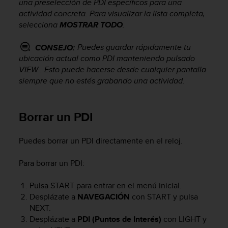
una preselección de PDI específicos para una
s
actividad concreta. Para visualizar la lista completa,
,
selecciona
MOSTRAR TODO
.
W
C
Puedes guardar rápidamente tu
CONSEJO:
A
G
ubicación actual como PDI manteniendo pulsado
)
VIEW
. Esto puede hacerse desde cualquier pantalla
2
siempre que no estés grabando una actividad.
.
0
y
Borrar un PDI
o
t
r
Puedes borrar un PDI directamente en el reloj.
a
s
Para borrar un PDI:
n
o
Pulsa
START
para entrar en el menú inicial.
r
Desplázate a
NAVEGACIÓN
con
START
y pulsa
m
NEXT
.
a
Desplázate a
PDI (Puntos de Interés)
con
LIGHT
y
s