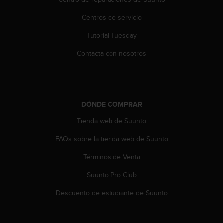
n
t
Centros de servicio
o
d
Tutorial Tuesday
e
Contacta con nosotros
S
e
r
v
i
c
DÓNDE COMPRAR
i
Tienda web de Suunto
o
a
FAQs sobre la tienda web de Suunto
l
C
Términos de Venta
l
i
Suunto Pro Club
e
Descuento de estudiante de Suunto
n
t
e