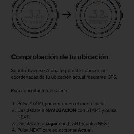
t
a
s
d
e
a
c
c
e
Comprobación de tu ubicación
s
i
Suunto Traverse Alpha
te permite conocer las
b
coordenadas de tu ubicación actual mediante GPS.
i
l
i
Para consultar tu ubicación:
d
a
Pulsa
START
para entrar en el menú inicial.
d
Desplázate a
NAVEGACIÓN
con
START
y pulsa
p
NEXT
.
a
Desplázate a
Lugar
con
LIGHT
y pulsa
NEXT
.
r
Pulsa
NEXT
para seleccionar
Actual
.
a