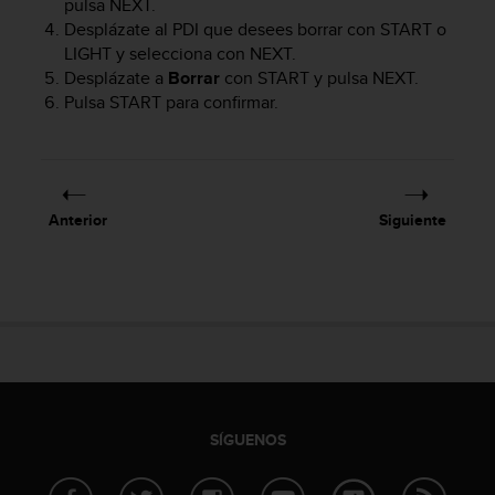
pulsa
NEXT
.
d
e
Desplázate al PDI que desees borrar con
START
o
a
LIGHT
y selecciona con
NEXT
.
c
Desplázate a
Borrar
con
START
y pulsa
NEXT
.
c
Pulsa
START
para confirmar.
e
s
i
b
i
Anterior
Siguiente
l
i
d
a
d
.
P
o
n
t
SÍGUENOS
e
e
n