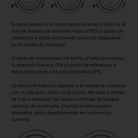
i
o
w
e
Si estás parado o el movimiento es lento (<4 km/h), el
b
reloj te muestra la dirección hacia el PDI (o punto de
d
referencia si estás recorriendo una ruta) basándose
e
en el rumbo de la brújula.
a
c
u
Si estás en movimiento (<4 km/h), el reloj te muestra
e
la dirección hacia el PDI (o punto de referencia si
r
estás recorriendo una ruta) mediante GPS.
d
o
La dirección hacia tu objetivo o el rumbo se muestran
c
con el triángulo vacío. La dirección del viaje o rumbo
o
se indica mediante las líneas continuas de la parte
n
superior de la pantalla. Cuando ambos queden
l
alineados, estás desplazándote en la dirección
a
s
correcta.
P
a
u