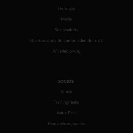
e
n
Herencia
E
E
Media
.
Sustainability
U
Declaraciones de conformidad de la UE
U
.
Whistleblowing
e
n
e
l
+
SOCIOS
1
8
Strava
5
5
TrainingPeaks
2
Value Pack
5
8
Bienvenidos, socios
0
9