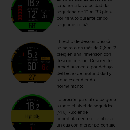
c
superior a la velocidad de
o
seguridad de 10 m (33 pies)
n
por minuto durante cinco
f
segundos o más.
o
r
m
El techo de descompresión
i
se ha roto en más de 0,6 m (2
d
pies) en una inmersión con
a
descompresión. Desciende
d
inmediatamente por debajo
A
del techo de profundidad y
A
e
sigue ascendiendo
n
normalmente.
e
s
La presión parcial de oxígeno
t
supera el nivel de seguridad
e
(>1,6). Asciende
s
inmediatamente o cambia a
i
un gas con menor porcentaje
t