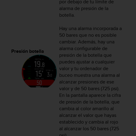
por debajo de tu límite de
c
alarma de presión de la
o
botella.
n
t
e
Hay una alarma incorporada a
n
50 bares que no es posible
i
cambiar. Además, hay una
d
alarma configurable de
Presión botella
o
presión de la botella que
w
puedes ajustar a cualquier
e
valor y tu ordenador de
b
buceo muestra una alarma al
(
alcanzar presiones de ese
W
e
valor y de 50 bares (725 psi).
b
En la pantalla aparece la cifra
C
de presión de la botella, que
o
cambia al color amarillo al
n
alcanzar el valor que hayas
t
establecido y cambia al rojo
e
al alcanzar los 50 bares (725
n
psi).