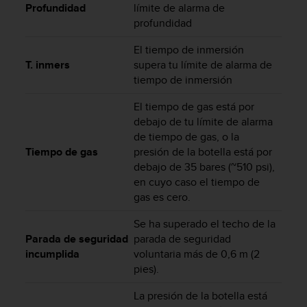
Profundidad
límite de alarma de
t
profundidad
a
s
El tiempo de inmersión
d
T. inmers
supera tu límite de alarma de
e
tiempo de inmersión
a
c
El tiempo de gas está por
c
debajo de tu límite de alarma
e
s
de tiempo de gas, o la
i
Tiempo de gas
presión de la botella está por
b
debajo de 35 bares (~510 psi),
i
en cuyo caso el tiempo de
l
gas es cero.
i
d
Se ha superado el techo de la
a
Parada de seguridad
parada de seguridad
d
incumplida
voluntaria más de 0,6 m (2
p
pies).
a
r
La presión de la botella está
a