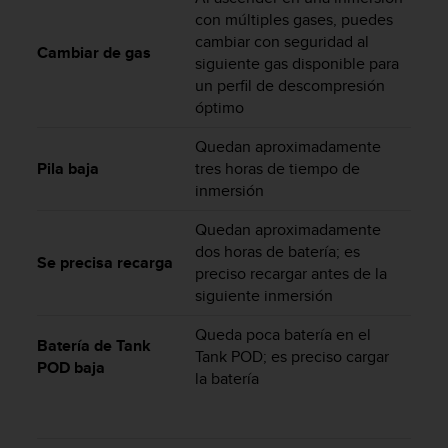
s
con múltiples gases, puedes
,
cambiar con seguridad al
Cambiar de gas
W
siguiente gas disponible para
C
un perfil de descompresión
A
óptimo
G
)
Quedan aproximadamente
2
Pila baja
tres horas de tiempo de
.
inmersión
0
y
Quedan aproximadamente
o
dos horas de batería; es
t
Se precisa recarga
preciso recargar antes de la
r
a
siguiente inmersión
s
Queda poca batería en el
n
Batería de Tank
o
Tank POD; es preciso cargar
POD baja
r
la batería
m
a
s