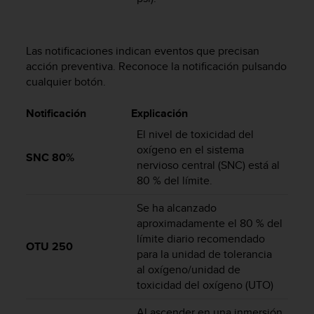
t
A
c
c
Las notificaciones indican eventos que precisan
e
acción preventiva. Reconoce la notificación pulsando
s
cualquier botón.
s
i
Notificación
Explicación
b
i
El nivel de toxicidad del
l
oxígeno en el sistema
i
SNC 80%
nervioso central (SNC) está al
t
80 % del límite.
y
G
Se ha alcanzado
u
aproximadamente el 80 % del
i
límite diario recomendado
d
OTU 250
para la unidad de tolerancia
e
l
al oxígeno/unidad de
i
toxicidad del oxígeno (UTO)
n
e
Al ascender en una inmersión