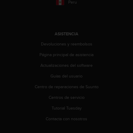
Peru
c
o
n
t
a
ASISTENCIA
c
t
Devoluciones y reembolsos
o
c
Página principal de asistencia
o
n
Actualizaciones del software
e
Guías del usuario
l
d
Centro de reparaciones de Suunto
e
p
Centros de servicio
a
r
Tutorial Tuesday
t
a
Contacta con nosotros
m
e