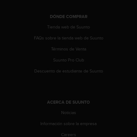
n
t
o
DÓNDE COMPRAR
d
Tienda web de Suunto
e
S
FAQs sobre la tienda web de Suunto
e
r
Términos de Venta
v
i
Suunto Pro Club
c
i
Descuento de estudiante de Suunto
o
a
l
C
l
ACERCA DE SUUNTO
i
Noticias
e
n
Información sobre la empresa
t
e
Careers