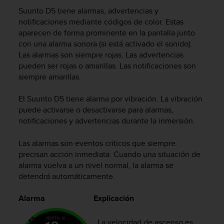
m
Suunto D5
tiene alarmas, advertencias y
i
s
notificaciones mediante códigos de color. Estas
o
aparecen de forma prominente en la pantalla junto
d
con una alarma sonora (si está activado el sonido).
e
Las alarmas son siempre rojas. Las advertencias
a
pueden ser rojas o amarillas. Las notificaciones son
l
siempre amarillas.
c
a
El
Suunto D5
tiene alarma por vibración. La vibración
n
puede activarse o desactivarse para alarmas,
z
notificaciones y advertencias durante la inmersión.
a
r
e
Las alarmas son eventos críticos que siempre
l
precisan acción inmediata. Cuando una situación de
n
alarma vuelva a un nivel normal, la alarma se
i
detendrá automáticamente.
v
e
Alarma
Explicación
l
d
e
La velocidad de ascenso es