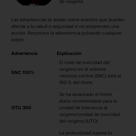
de oxígeno.
i
o
w
Las advertencias te avisan sobre eventos que pueden
e
b
afectar a tu salud o seguridad si no emprendes una
d
acción. Reconoce la advertencia pulsando cualquier
e
botón.
a
c
Advertencia
Explicación
u
El nivel de toxicidad del
e
r
oxígeno en el sistema
SNC 100%
d
nervioso central (SNC) está al
o
100 % del límite.
c
o
Se ha alcanzado el límite
n
diario recomendado para la
l
OTU 300
unidad de tolerancia al
a
oxígeno/unidad de toxicidad
s
del oxígeno (UTO)
P
a
La profundidad supera tu
u