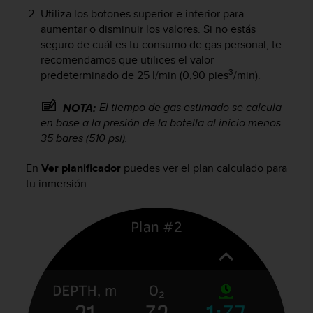
c
Utiliza los botones superior e inferior para
o
aumentar o disminuir los valores. Si no estás
n
seguro de cuál es tu consumo de gas personal, te
f
recomendamos que utilices el valor
o
3
predeterminado de 25 l/min (0,90 pies
/min).
r
m
El tiempo de gas estimado se calcula
NOTA:
i
d
en base a la presión de la botella al inicio menos
a
35 bares (510 psi).
d
A
En
Ver planificador
puedes ver el plan calculado para
A
tu inmersión.
e
n
e
s
t
e
s
i
t