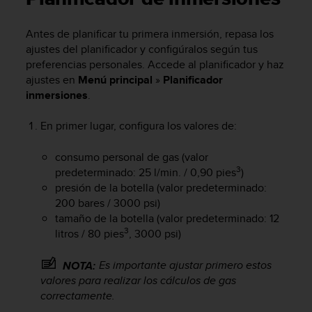
m
i
s
Antes de planificar tu primera inmersión, repasa los
o
ajustes del planificador y configúralos según tus
d
preferencias personales. Accede al planificador y haz
e
ajustes en
Menú principal
»
Planificador
a
inmersiones
.
l
c
En primer lugar, configura los valores de:
a
n
z
consumo personal de gas (valor
a
3
predeterminado: 25 l/min. / 0,90 pies
)
r
presión de la botella (valor predeterminado:
e
200 bares / 3000 psi)
l
tamaño de la botella (valor predeterminado: 12
n
3
litros / 80 pies
, 3000 psi)
i
v
Es importante ajustar primero estos
NOTA:
e
l
valores para realizar los cálculos de gas
d
correctamente.
e