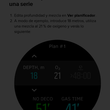
una serie
t
a
s
Edita profundidad y mezcla en
Ver planificador
.
d
A modo de ejemplo, introduce 18 metros, utiliza
e
una mezcla al 21 % de oxígeno y verás lo
a
siguiente:
c
c
e
s
i
b
i
l
i
d
a
d
p
a
r
a