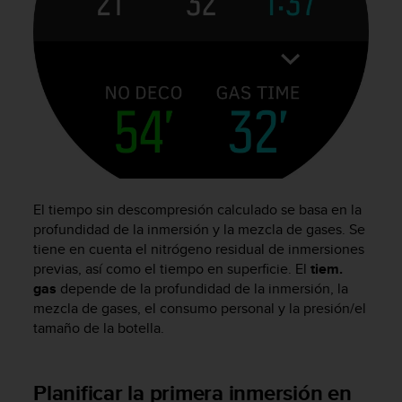
i
o
w
e
b
d
e
a
c
u
e
r
El tiempo sin descompresión calculado se basa en la
d
profundidad de la inmersión y la mezcla de gases. Se
o
tiene en cuenta el nitrógeno residual de inmersiones
c
previas, así como el tiempo en superficie. El
tiem.
o
gas
depende de la profundidad de la inmersión, la
n
mezcla de gases, el consumo personal y la presión/el
l
tamaño de la botella.
a
s
P
a
Planificar la primera inmersión en
u