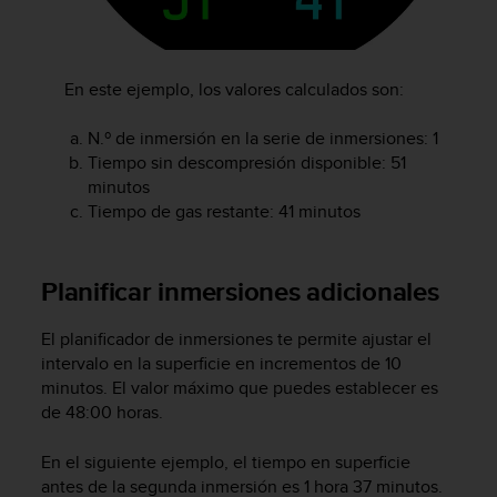
c
o
n
t
En este ejemplo, los valores calculados son:
e
n
N.º de inmersión en la serie de inmersiones: 1
i
Tiempo sin descompresión disponible: 51
d
minutos
o
Tiempo de gas restante: 41 minutos
w
e
b
(
Planificar inmersiones adicionales
W
e
El planificador de inmersiones te permite ajustar el
b
intervalo en la superficie en incrementos de 10
C
minutos. El valor máximo que puedes establecer es
o
n
de 48:00 horas.
t
e
En el siguiente ejemplo, el tiempo en superficie
n
antes de la segunda inmersión es 1 hora 37 minutos.