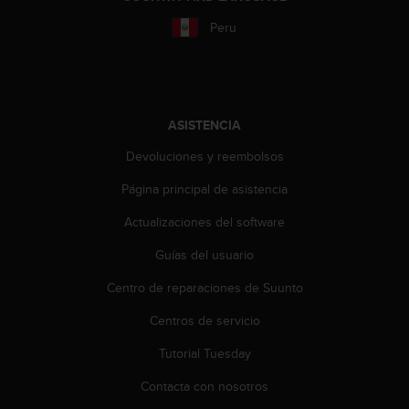
d
e
Peru
a
c
c
e
s
ASISTENCIA
i
b
Devoluciones y reembolsos
i
l
Página principal de asistencia
i
Actualizaciones del software
d
a
Guías del usuario
d
.
Centro de reparaciones de Suunto
P
o
Centros de servicio
n
t
Tutorial Tuesday
e
Contacta con nosotros
e
n