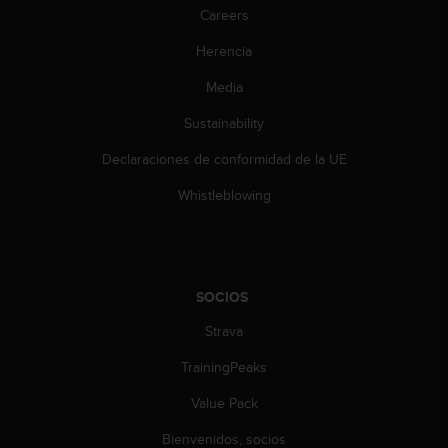
n
Careers
t
o
Herencia
d
Media
e
S
Sustainability
e
r
Declaraciones de conformidad de la UE
v
i
Whistleblowing
c
i
o
a
l
SOCIOS
C
l
Strava
i
TrainingPeaks
e
n
Value Pack
t
e
Bienvenidos, socios