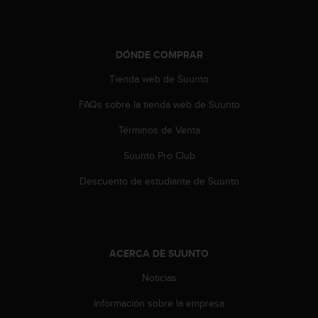
c
o
n
t
DÓNDE COMPRAR
a
Tienda web de Suunto
c
t
FAQs sobre la tienda web de Suunto
o
c
Términos de Venta
o
n
Suunto Pro Club
e
Descuento de estudiante de Suunto
l
d
e
p
a
r
ACERCA DE SUUNTO
t
Noticias
a
m
Información sobre la empresa
e