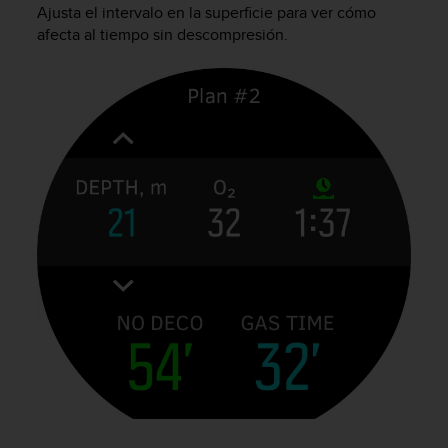
t
Ajusta el intervalo en la superficie para ver cómo
A
afecta al tiempo sin descompresión.
c
c
e
s
s
i
b
i
l
i
t
y
G
u
i
d
e
l
i
n
e