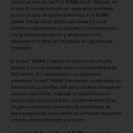
i
tejidos se derivan del Full RGBM del Dr. Wienke, en
o
el que el cuerpo humano se representa mediante
w
quince grupos de tejidos diferentes. Full RGBM
e
puede utilizar estos tejidos adicionales y crear
b
modelos más precisos de saturación y desaturación.
d
Los grados de saturación y desaturación del
e
nitrógeno y el helio en los tejidos se calculan por
a
separado.
c
u
El Fused™ RGBM 2 admite inmersión con circuito
e
r
abierto y circuito cerrado hasta una profundidad de
d
150 metros. En comparación con algoritmos
o
anteriores, Fused™ RGBM 2 es menos conservador en
c
inmersiones profundas con aire y permite tiempos de
o
ascenso más cortos. Además, el algoritmo ya no
n
precisa que los tejidos estén completamente libres
l
de gases residuales para calcular los tiempos de
a
espera para volar, reduciendo así el tiempo requerido
s
entre tu última inmersión y el vuelo.
P
a
u
La ventaja de Suunto Fused™ RGBM 2 es una mayor