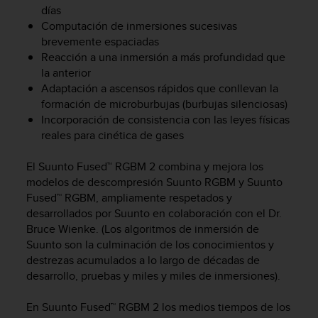
días
c
o
Computación de inmersiones sucesivas
n
brevemente espaciadas
f
Reacción a una inmersión a más profundidad que
o
la anterior
r
Adaptación a ascensos rápidos que conllevan la
m
formación de microburbujas (burbujas silenciosas)
i
Incorporación de consistencia con las leyes físicas
d
reales para cinética de gases
a
d
A
El Suunto Fused™ RGBM 2 combina y mejora los
A
modelos de descompresión Suunto RGBM y Suunto
e
Fused™ RGBM, ampliamente respetados y
n
desarrollados por Suunto en colaboración con el Dr.
e
Bruce Wienke. (Los algoritmos de inmersión de
s
Suunto son la culminación de los conocimientos y
t
destrezas acumulados a lo largo de décadas de
e
desarrollo, pruebas y miles y miles de inmersiones).
s
i
En Suunto Fused™ RGBM 2 los medios tiempos de los
t