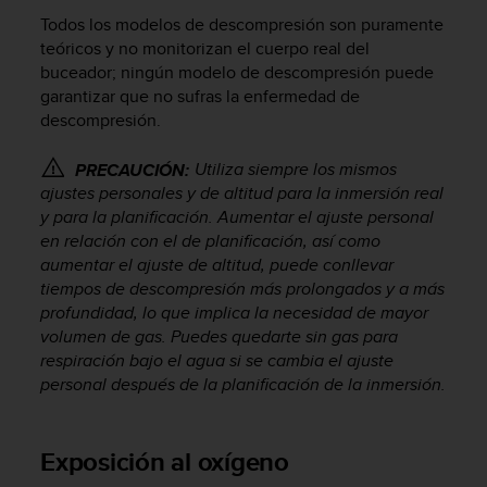
c
Todos los modelos de descompresión son puramente
o
teóricos y no monitorizan el cuerpo real del
n
buceador; ningún modelo de descompresión puede
t
garantizar que no sufras la enfermedad de
e
n
descompresión.
i
d
Utiliza siempre los mismos
PRECAUCIÓN:
o
ajustes personales y de altitud para la inmersión real
w
y para la planificación. Aumentar el ajuste personal
e
en relación con el de planificación, así como
b
aumentar el ajuste de altitud, puede conllevar
(
tiempos de descompresión más prolongados y a más
W
profundidad, lo que implica la necesidad de mayor
e
volumen de gas. Puedes quedarte sin gas para
b
C
respiración bajo el agua si se cambia el ajuste
o
personal después de la planificación de la inmersión.
n
t
e
Exposición al oxígeno
n