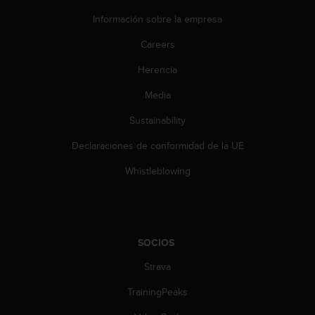
e
n
Información sobre la empresa
E
E
Careers
.
Herencia
U
Media
U
.
Sustainability
e
n
Declaraciones de conformidad de la UE
e
l
Whistleblowing
+
1
8
5
5
SOCIOS
2
Strava
5
8
TrainingPeaks
0
9