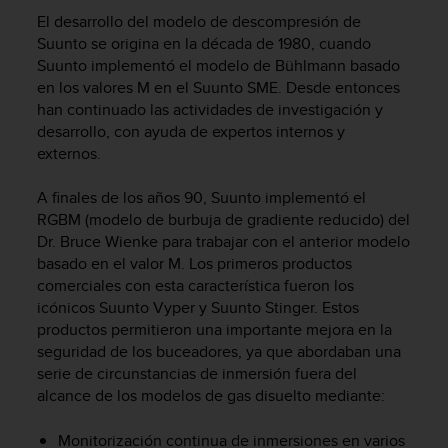
m
El desarrollo del modelo de descompresión de
i
s
Suunto se origina en la década de 1980, cuando
o
Suunto implementó el modelo de Bühlmann basado
d
en los valores M en el Suunto SME. Desde entonces
e
han continuado las actividades de investigación y
a
desarrollo, con ayuda de expertos internos y
l
externos.
c
a
A finales de los años 90, Suunto implementó el
n
RGBM (modelo de burbuja de gradiente reducido) del
z
Dr. Bruce Wienke para trabajar con el anterior modelo
a
r
basado en el valor M. Los primeros productos
e
comerciales con esta característica fueron los
l
icónicos Suunto Vyper y Suunto Stinger. Estos
n
productos permitieron una importante mejora en la
i
seguridad de los buceadores, ya que abordaban una
v
serie de circunstancias de inmersión fuera del
e
alcance de los modelos de gas disuelto mediante:
l
d
Monitorización continua de inmersiones en varios
e