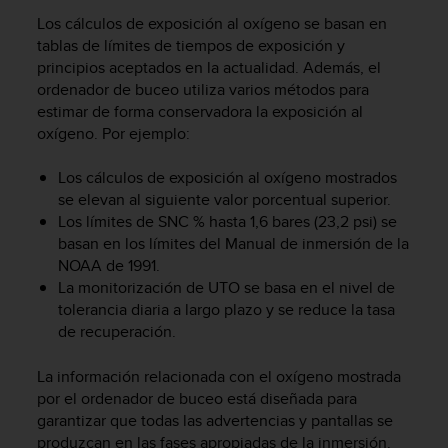
t
A
Los cálculos de exposición al oxígeno se basan en
c
tablas de límites de tiempos de exposición y
c
principios aceptados en la actualidad. Además, el
e
ordenador de buceo utiliza varios métodos para
s
estimar de forma conservadora la exposición al
s
oxígeno. Por ejemplo:
i
b
Los cálculos de exposición al oxígeno mostrados
i
se elevan al siguiente valor porcentual superior.
l
Los límites de SNC % hasta 1,6 bares (23,2 psi) se
i
t
basan en los límites del Manual de inmersión de la
y
NOAA de 1991.
G
La monitorización de UTO se basa en el nivel de
u
tolerancia diaria a largo plazo y se reduce la tasa
i
de recuperación.
d
e
La información relacionada con el oxígeno mostrada
l
por el ordenador de buceo está diseñada para
i
garantizar que todas las advertencias y pantallas se
n
produzcan en las fases apropiadas de la inmersión.
e