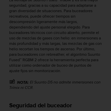
t
seguridad, gracias a su capacidad para adaptarse a
a
gran diversidad de situaciones. Para buceadores
s
recreativos, puede ofrecer tiempos sin
d
descompresión ligeramente más largos,
e
dependiendo del ajuste personal elegido. Para
a
buceadores técnicos con circuito abierto, permite el
c
uso de mezclas de gases con helio: en inmersiones a
c
más profundidad y más largas, las mezclas de gas con
e
helio recortan los tiempos de ascenso. Por último,
s
i
para buceadores con rebreather, el algoritmo Suunto
b
Fused™ RGBM 2 ofrece la herramienta perfecta para
i
utilizar como ordenador de buceo de puntos de
l
ajuste fijos sin monitorización.
i
d
El
Suunto D5
no admite inmersiones con
NOTA:
a
Trímix ni CCR.
d
p
a
Seguridad del buceador
r
a