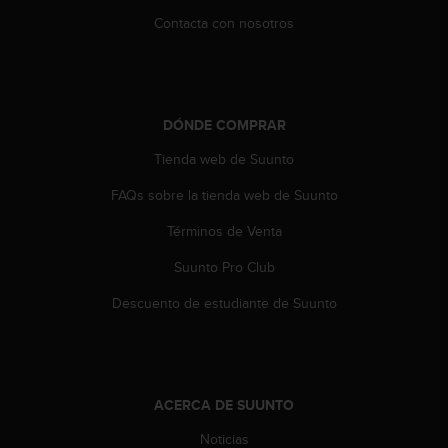
n
Contacta con nosotros
t
o
d
e
S
DÓNDE COMPRAR
e
r
Tienda web de Suunto
v
i
FAQs sobre la tienda web de Suunto
c
i
Términos de Venta
o
Suunto Pro Club
a
l
Descuento de estudiante de Suunto
C
l
i
e
n
ACERCA DE SUUNTO
t
e
Noticias