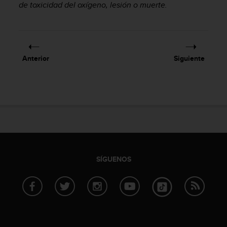
d
de toxicidad del oxígeno, lesión o muerte.
e
a
c
c
e
Anterior
Siguiente
s
i
b
i
l
i
d
a
d
.
SÍGUENOS
P
o
n
t
e
e
n