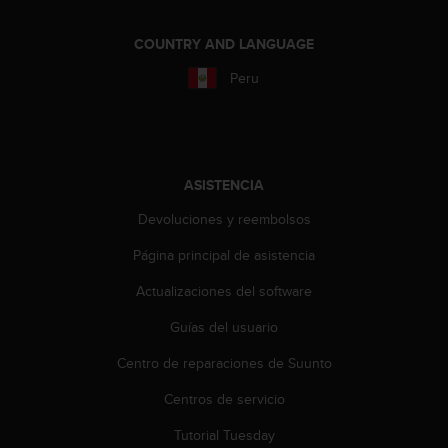
c
o
COUNTRY AND LANGUAGE
n
t
Peru
a
c
t
o
c
ASISTENCIA
o
n
Devoluciones y reembolsos
e
Página principal de asistencia
l
d
Actualizaciones del software
e
p
Guías del usuario
a
r
Centro de reparaciones de Suunto
t
a
Centros de servicio
m
Tutorial Tuesday
e