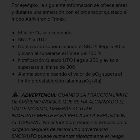
s
Por ejemplo, la siguiente información se ofrece antes
,
y durante una inmersión con el ordenador ajustado al
W
modo Air/Nitrox o Trimix:
C
A
El % de O
seleccionado
2
G
SNC% y UTO
)
Notificación sonora cuando el SNC% llega a 80 %,
2
y aviso al superarse el límite del 100 %
.
Notificación cuando UTO llega a 250 y aviso al
0
superarse el límite de 300
y
o
Alarma sonora cuando el valor de pO
supera el
2
t
límite preestablecido (alarma pO
alta)
2
r
a
CUANDO LA FRACCIÓN LÍMITE
ADVERTENCIA:
s
DE OXÍGENO INDIQUE QUE SE HA ALCANZADO EL
n
LÍMITE MÁXIMO, DEBERÁS ACTUAR
o
INMEDIATAMENTE PARA REDUCIR LA EXPOSICIÓN
r
AL OXÍGENO. No actuar para reducir la exposición al
m
oxígeno después de recibir una advertencia
a
s
SNC%/UTO puede aumentar rápidamente el riesgo