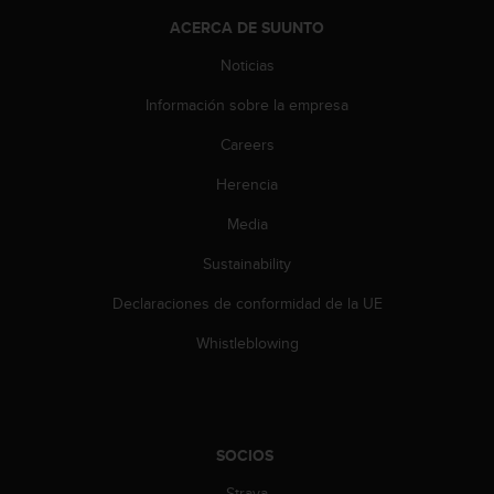
0
ACERCA DE SUUNTO
0
(
Noticias
l
l
Información sobre la empresa
a
Careers
m
a
Herencia
d
a
Media
g
r
Sustainability
a
t
Declaraciones de conformidad de la UE
u
Whistleblowing
i
t
a
)
s
i
SOCIOS
t
Strava