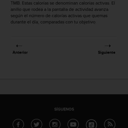
TMB. Estas calorías se denominan calorías activas. El
c
anillo que rodea a la pantalla de actividad avanza
o
según el número de calorías activas que quemas
n
durante el día, comparadas con tu objetivo.
t
a
c
t
o
c
Anterior
Siguiente
o
n
e
l
d
e
p
a
r
t
SÍGUENOS
a
m
e