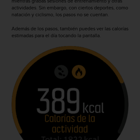
mientras grabas sesiones de entrenamiento y otras
i
actividades. Sin embargo, con ciertos deportes, como
o
w
natación y ciclismo, los pasos no se cuentan.
e
b
Además de los pasos, también puedes ver las calorías
d
estimadas para el día tocando la pantalla.
e
a
c
u
e
r
d
o
c
o
n
l
a
s
P
a
u