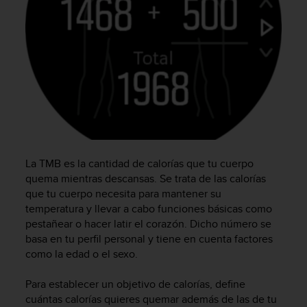
d
e
a
c
c
e
s
i
b
i
l
i
La TMB es la cantidad de calorías que tu cuerpo
d
quema mientras descansas. Se trata de las calorías
a
que tu cuerpo necesita para mantener su
d
temperatura y llevar a cabo funciones básicas como
.
pestañear o hacer latir el corazón. Dicho número se
P
o
basa en tu perfil personal y tiene en cuenta factores
n
como la edad o el sexo.
t
e
Para establecer un objetivo de calorías, define
e
cuántas calorías quieres quemar además de las de tu
n