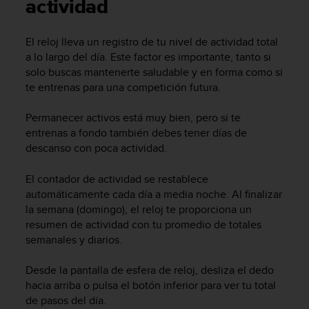
m
actividad
i
s
El reloj lleva un registro de tu nivel de actividad total
o
a lo largo del día. Este factor es importante, tanto si
d
e
solo buscas mantenerte saludable y en forma como si
a
te entrenas para una competición futura.
l
c
Permanecer activos está muy bien, pero si te
a
entrenas a fondo también debes tener días de
n
descanso con poca actividad.
z
a
El contador de actividad se restablece
r
automáticamente cada día a media noche. Al finalizar
e
l
la semana (domingo), el reloj te proporciona un
n
resumen de actividad con tu promedio de totales
i
semanales y diarios.
v
e
Desde la pantalla de esfera de reloj, desliza el dedo
l
hacia arriba o pulsa el botón inferior para ver tu total
d
de pasos del día.
e