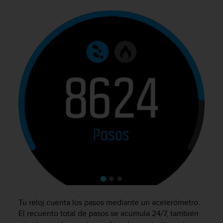
c
o
n
f
o
r
m
i
d
a
d
A
A
e
n
e
s
t
e
s
Tu reloj cuenta los pasos mediante un acelerómetro.
i
El recuento total de pasos se acumula 24/7, también
t