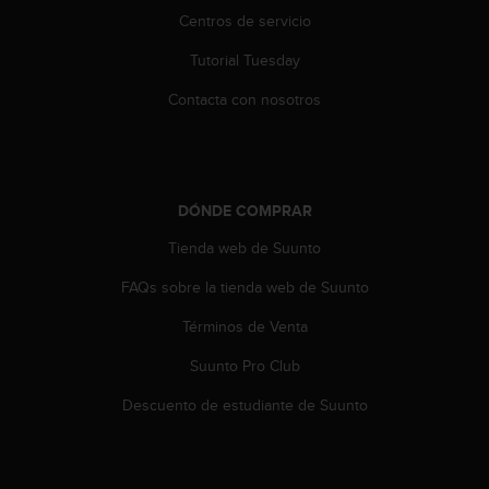
e
Centros de servicio
n
E
Tutorial Tuesday
E
.
Contacta con nosotros
U
U
.
e
DÓNDE COMPRAR
n
e
Tienda web de Suunto
l
+
FAQs sobre la tienda web de Suunto
1
Términos de Venta
8
5
Suunto Pro Club
5
2
Descuento de estudiante de Suunto
5
8
0
9