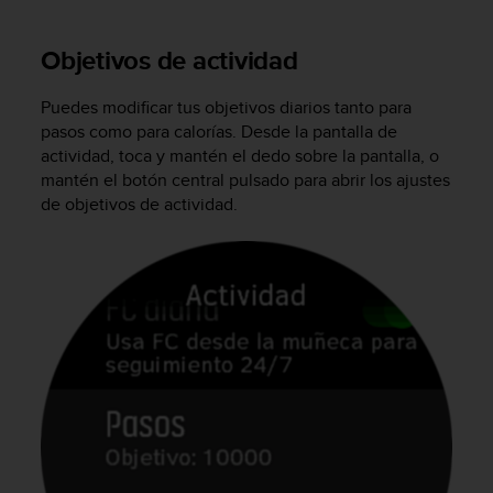
t
A
c
Objetivos de actividad
c
e
Puedes modificar tus objetivos diarios tanto para
s
pasos como para calorías. Desde la pantalla de
s
actividad, toca y mantén el dedo sobre la pantalla, o
i
b
mantén el botón central pulsado para abrir los ajustes
i
de objetivos de actividad.
l
i
t
y
G
u
i
d
e
l
i
n
e