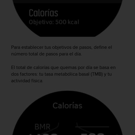
s
,
W
C
A
G
)
2
Para establecer tus objetivos de pasos, define el
.
número total de pasos para el día.
0
y
El total de calorías que quemas por día se basa en
o
dos factores: tu tasa metabólica basal (TMB) y tu
t
actividad física.
r
a
s
n
o
r
m
a
s