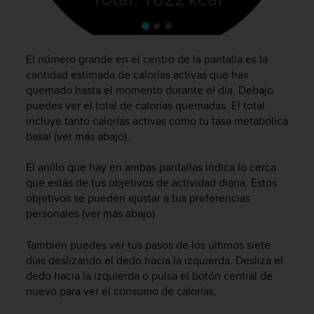
t
a
s
d
El número grande en el centro de la pantalla es la
e
cantidad estimada de calorías activas que has
a
quemado hasta el momento durante el día. Debajo
c
puedes ver el total de calorías quemadas. El total
c
incluye tanto calorías activas como tu tasa metabólica
e
basal (ver más abajo).
s
i
b
El anillo que hay en ambas pantallas indica lo cerca
i
que estás de tus objetivos de actividad diaria. Estos
l
objetivos se pueden ajustar a tus preferencias
i
personales (ver más abajo)
d
a
También puedes ver tus pasos de los últimos siete
d
días deslizando el dedo hacia la izquierda. Desliza el
p
dedo hacia la izquierda o pulsa el botón central de
a
nuevo para ver el consumo de calorías.
r
a