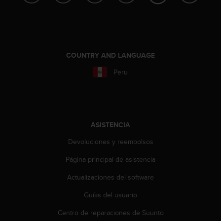
n
t
o
d
e
S
COUNTRY AND LANGUAGE
e
Peru
r
v
i
c
i
o
ASISTENCIA
a
Devoluciones y reembolsos
l
C
Página principal de asistencia
l
i
Actualizaciones del software
e
n
Guías del usuario
t
e
Centro de reparaciones de Suunto