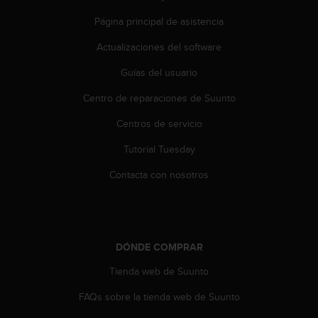
i
o
Página principal de asistencia
w
e
Actualizaciones del software
b
Guías del usuario
d
e
Centro de reparaciones de Suunto
a
c
Centros de servicio
u
e
Tutorial Tuesday
r
d
Contacta con nosotros
o
c
o
n
l
DÓNDE COMPRAR
a
Tienda web de Suunto
s
P
FAQs sobre la tienda web de Suunto
a
u