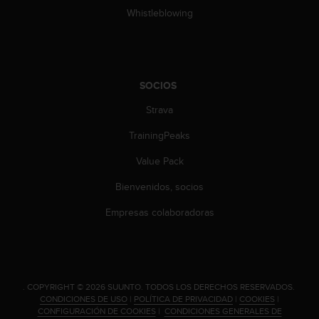
c
Whistleblowing
o
n
t
e
n
SOCIOS
i
d
Strava
o
w
TrainingPeaks
e
Value Pack
b
(
Bienvenidos, socios
W
e
Empresas colaboradoras
b
C
o
n
t
.
COPYRIGHT © 2026 SUUNTO.
TODOS LOS DERECHOS RESERVADOS.
e
CONDICIONES DE USO
|
POLÍTICA DE PRIVACIDAD
|
COOKIES
|
n
CONFIGURACIÓN DE COOKIES
|
CONDICIONES GENERALES DE