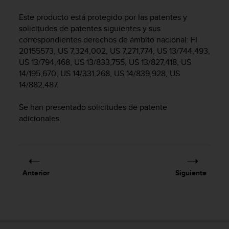
m
i
Este producto está protegido por las patentes y
s
solicitudes de patentes siguientes y sus
o
correspondientes derechos de ámbito nacional: FI
d
20155573, US 7,324,002, US 7,271,774, US 13/744,493,
e
US 13/794,468, US 13/833,755, US 13/827,418, US
a
l
14/195,670, US 14/331,268, US 14/839,928, US
c
14/882,487.
a
n
Se han presentado solicitudes de patente
z
adicionales.
a
r
e
l
n
Anterior
Siguiente
i
v
e
l
d
e