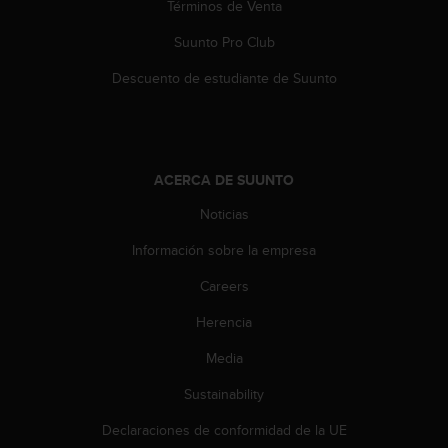
Términos de Venta
t
a
Suunto Pro Club
s
d
Descuento de estudiante de Suunto
e
a
c
c
e
ACERCA DE SUUNTO
s
Noticias
i
b
Información sobre la empresa
i
l
Careers
i
d
Herencia
a
d
Media
p
Sustainability
a
r
Declaraciones de conformidad de la UE
a