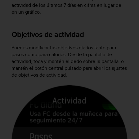
t
actividad de los últimos 7 días en cifras en lugar de
A
en un gráfico.
c
c
e
s
Objetivos de actividad
s
i
Puedes modificar tus objetivos diarios tanto para
b
pasos como para calorías. Desde la pantalla de
i
actividad, toca y mantén el dedo sobre la pantalla, o
l
mantén el botón central pulsado para abrir los ajustes
i
de objetivos de actividad.
t
y
G
u
i
d
e
l
i
n
e