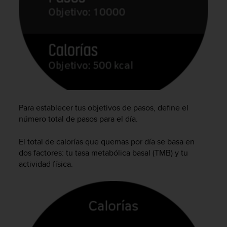
s
,
W
C
A
G
)
2
.
0
Para establecer tus objetivos de pasos, define el
y
o
número total de pasos para el día.
t
r
El total de calorías que quemas por día se basa en
a
dos factores: tu tasa metabólica basal (TMB) y tu
s
actividad física.
n
o
r
m
a
s