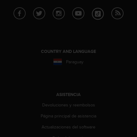
n
t
o
d
e
S
e
r
COUNTRY AND LANGUAGE
v
i
Paraguay
c
i
o
a
l
C
ASISTENCIA
l
Devoluciones y reembolsos
i
e
Página principal de asistencia
n
t
Actualizaciones del software
e