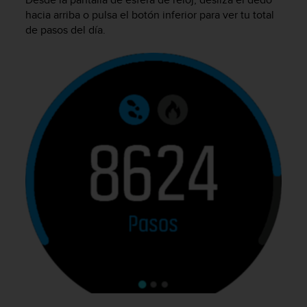
c
hacia arriba o pulsa el botón inferior para ver tu total
o
de pasos del día.
n
f
o
r
m
i
d
a
d
A
A
e
n
e
s
t
e
s
i
t