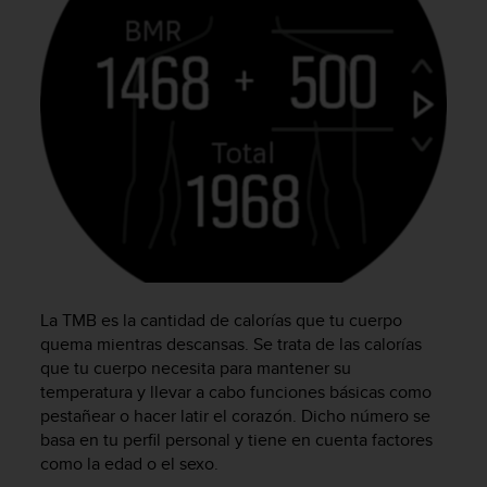
d
e
a
c
c
e
s
i
b
i
l
i
d
a
d
La TMB es la cantidad de calorías que tu cuerpo
.
quema mientras descansas. Se trata de las calorías
P
que tu cuerpo necesita para mantener su
o
temperatura y llevar a cabo funciones básicas como
n
pestañear o hacer latir el corazón. Dicho número se
t
basa en tu perfil personal y tiene en cuenta factores
e
como la edad o el sexo.
e
n