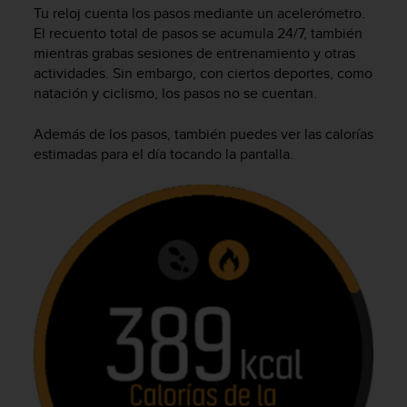
i
Tu reloj cuenta los pasos mediante un acelerómetro.
o
El recuento total de pasos se acumula 24/7, también
w
mientras grabas sesiones de entrenamiento y otras
e
actividades. Sin embargo, con ciertos deportes, como
b
natación y ciclismo, los pasos no se cuentan.
d
e
a
Además de los pasos, también puedes ver las calorías
c
estimadas para el día tocando la pantalla.
u
e
r
d
o
c
o
n
l
a
s
P
a
u