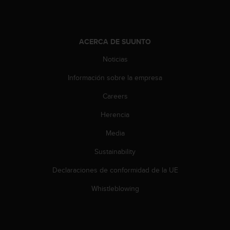
0
0
(
l
ACERCA DE SUUNTO
l
a
Noticias
m
Información sobre la empresa
a
d
Careers
a
g
Herencia
r
a
Media
t
u
Sustainability
i
Declaraciones de conformidad de la UE
t
a
Whistleblowing
)
s
i
t