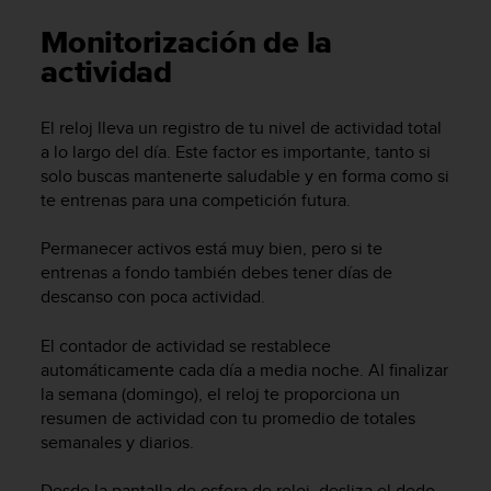
m
i
Monitorización de la
s
actividad
o
d
e
El reloj lleva un registro de tu nivel de actividad total
a
a lo largo del día. Este factor es importante, tanto si
l
solo buscas mantenerte saludable y en forma como si
c
te entrenas para una competición futura.
a
n
z
Permanecer activos está muy bien, pero si te
a
entrenas a fondo también debes tener días de
r
descanso con poca actividad.
e
l
El contador de actividad se restablece
n
automáticamente cada día a media noche. Al finalizar
i
la semana (domingo), el reloj te proporciona un
v
resumen de actividad con tu promedio de totales
e
l
semanales y diarios.
d
e
Desde la pantalla de esfera de reloj, desliza el dedo