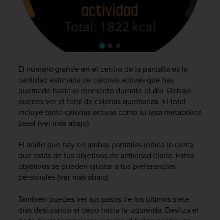
t
a
s
d
e
a
c
El número grande en el centro de la pantalla es la
c
cantidad estimada de calorías activas que has
e
quemado hasta el momento durante el día. Debajo
s
puedes ver el total de calorías quemadas. El total
i
incluye tanto calorías activas como tu tasa metabólica
b
basal (ver más abajo).
i
l
El anillo que hay en ambas pantallas indica lo cerca
i
que estás de tus objetivos de actividad diaria. Estos
d
a
objetivos se pueden ajustar a tus preferencias
d
personales (ver más abajo)
p
a
También puedes ver tus pasos de los últimos siete
r
días deslizando el dedo hacia la izquierda. Desliza el
a