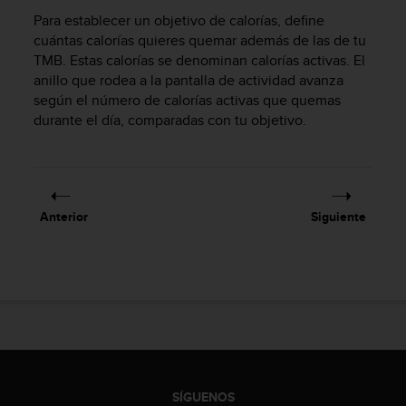
c
Para establecer un objetivo de calorías, define
o
cuántas calorías quieres quemar además de las de tu
n
TMB. Estas calorías se denominan calorías activas. El
t
anillo que rodea a la pantalla de actividad avanza
a
según el número de calorías activas que quemas
c
durante el día, comparadas con tu objetivo.
t
o
c
o
n
e
Anterior
Siguiente
l
d
e
p
a
r
t
a
m
e
SÍGUENOS