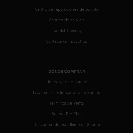
d
e
Centro de reparaciones de Suunto
a
c
Centros de servicio
c
Tutorial Tuesday
e
s
Contacta con nosotros
i
b
i
l
i
DÓNDE COMPRAR
d
a
Tienda web de Suunto
d
.
FAQs sobre la tienda web de Suunto
P
o
Términos de Venta
n
Suunto Pro Club
t
e
Descuento de estudiante de Suunto
e
n