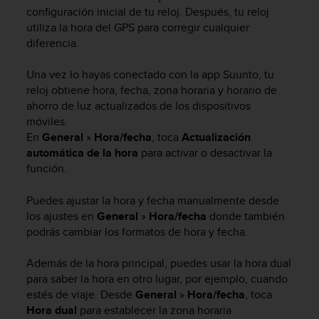
m
configuración inicial de tu reloj. Después, tu reloj
i
utiliza la hora del GPS para corregir cualquier
s
diferencia.
o
d
e
Una vez lo hayas conectado con la app Suunto, tu
a
reloj obtiene hora, fecha, zona horaria y horario de
l
ahorro de luz actualizados de los dispositivos
c
móviles.
a
En
General
»
Hora/fecha
, toca
Actualización
n
automática de la hora
para activar o desactivar la
z
función.
a
r
Puedes ajustar la hora y fecha manualmente desde
e
l
los ajustes en
General
»
Hora/fecha
donde también
n
podrás cambiar los formatos de hora y fecha.
i
v
Además de la hora principal, puedes usar la hora dual
e
para saber la hora en otro lugar, por ejemplo, cuando
l
estés de viaje. Desde
General
»
Hora/fecha
, toca
d
Hora dual
para establecer la zona horaria
e