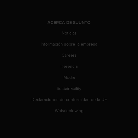
c
o
n
ACERCA DE SUUNTO
t
a
Noticias
c
t
Información sobre la empresa
o
c
Careers
o
Herencia
n
e
Media
l
d
Sustainability
e
p
Declaraciones de conformidad de la UE
a
r
Whistleblowing
t
a
m
e