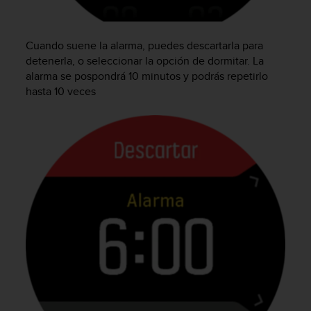
c
o
n
Cuando suene la alarma, puedes descartarla para
t
detenerla, o seleccionar la opción de dormitar. La
e
alarma se pospondrá 10 minutos y podrás repetirlo
n
i
hasta 10 veces
d
o
w
e
b
(
W
e
b
C
o
n
t
e
n