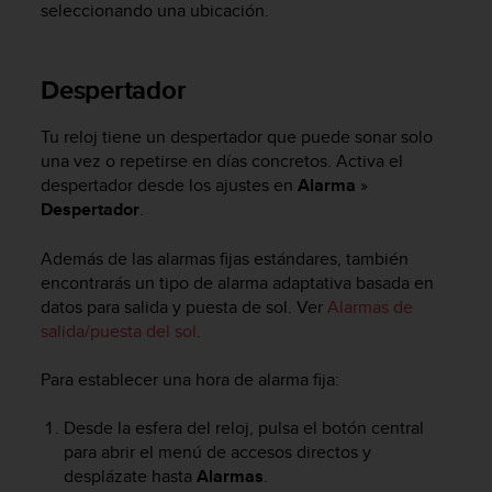
seleccionando una ubicación.
c
o
n
f
Despertador
o
r
Tu reloj tiene un despertador que puede sonar solo
m
una vez o repetirse en días concretos. Activa el
i
despertador desde los ajustes en
Alarma
»
d
Despertador
.
a
d
A
Además de las alarmas fijas estándares, también
A
encontrarás un tipo de alarma adaptativa basada en
e
datos para salida y puesta de sol. Ver
Alarmas de
n
salida/puesta del sol
.
e
s
Para establecer una hora de alarma fija:
t
e
Desde la esfera del reloj, pulsa el botón central
s
para abrir el menú de accesos directos y
i
desplázate hasta
Alarmas
.
t