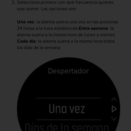
i
Selecciona primero con qué frecuencia quieres
o
que suene. Las opciones son:
w
e
Una vez
: la alarma suena una vez en las próximas
b
24 horas a la hora establecida
Entre semana
: la
d
alarma suena a la misma hora de lunes a viernes
e
Cada día
: la alarma suena a la misma hora todos
a
los días de la semana
c
u
e
r
d
o
c
o
n
l
a
s
P
a
u