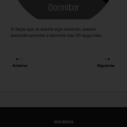
t
A
c
c
e
s
Si dejas que la alarma siga sonando, pasará
s
automáticamente a dormitar tras 30 segundos.
i
b
i
l
i
Anterior
Siguiente
t
y
G
u
i
d
e
l
i
n
SÍGUENOS
e