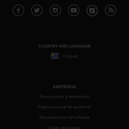
s
,
W
C
A
G
)
2
COUNTRY AND LANGUAGE
.
0
Uruguay
y
o
t
r
a
ASISTENCIA
s
n
Devoluciones y reembolsos
o
Página principal de asistencia
r
m
Actualizaciones del software
a
s
Guías del usuario