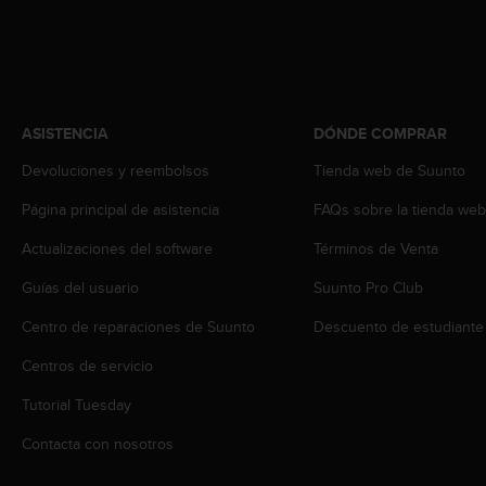
i
o
w
e
b
d
ASISTENCIA
DÓNDE COMPRAR
e
a
Devoluciones y reembolsos
Tienda web de Suunto
c
u
Página principal de asistencia
FAQs sobre la tienda we
e
r
Actualizaciones del software
Términos de Venta
d
o
Guías del usuario
Suunto Pro Club
c
Centro de reparaciones de Suunto
Descuento de estudiante
o
n
Centros de servicio
l
a
Tutorial Tuesday
s
P
Contacta con nosotros
a
u