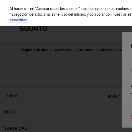
S
S
u
Al hacer clic en “Aceptar todas las cookies”, usted acepta que las cookies 
u
navegación del sitio, analizar el uso del mismo, y colaborar con nuestros e
privacidad
n
t
o
m
a
n
Página principal
Asistencia
Suunto 9
Guía del usuario
t
i
e
n
e
s
u
Índice
Inicio
Atenc
c
o
m
INICIO
p
r
o
SEGURIDAD