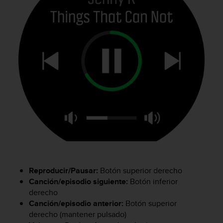
c
o
n
f
o
r
m
i
d
a
d
A
A
e
n
e
s
Reproducir/Pausar:
Botón superior derecho
t
Canción/episodio siguiente:
Botón inferior
e
derecho
s
Canción/episodio anterior:
Botón superior
i
derecho (mantener pulsado)
t