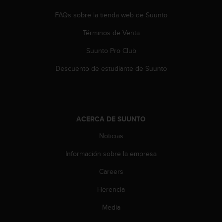
t
A
FAQs sobre la tienda web de Suunto
c
c
Términos de Venta
e
s
Suunto Pro Club
s
Descuento de estudiante de Suunto
i
b
i
l
i
ACERCA DE SUUNTO
t
y
Noticias
G
u
Información sobre la empresa
i
d
Careers
e
l
Herencia
i
Media
n
e