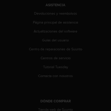
c
ASISTENCIA
o
n
Devoluciones y reembolsos
t
e
Página principal de asistencia
n
Actualizaciones del software
i
d
Guías del usuario
o
w
Centro de reparaciones de Suunto
e
b
Centros de servicio
(
W
Tutorial Tuesday
e
Contacta con nosotros
b
C
o
n
t
DÓNDE COMPRAR
e
n
Tienda web de Suunto