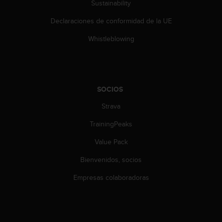
Sustainability
s
,
Declaraciones de conformidad de la UE
W
C
Whistleblowing
A
G
)
2
.
SOCIOS
0
y
Strava
o
TrainingPeaks
t
r
Value Pack
a
s
Bienvenidos, socios
n
o
Empresas colaboradoras
r
m
a
s