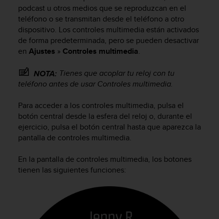
m
podcast u otros medios que se reproduzcan en el
i
teléfono o se transmitan desde el teléfono a otro
s
dispositivo. Los controles multimedia están activados
o
de forma predeterminada, pero se pueden desactivar
d
e
en
Ajustes
»
Controles multimedia
.
a
l
Tienes que acoplar tu reloj con tu
NOTA:
c
teléfono antes de usar Controles multimedia.
a
n
Para acceder a los controles multimedia, pulsa el
z
botón central desde la esfera del reloj o, durante el
a
ejercicio, pulsa el botón central hasta que aparezca la
r
pantalla de controles multimedia.
e
l
n
En la pantalla de controles multimedia, los botones
i
tienen las siguientes funciones:
v
e
l
d
e