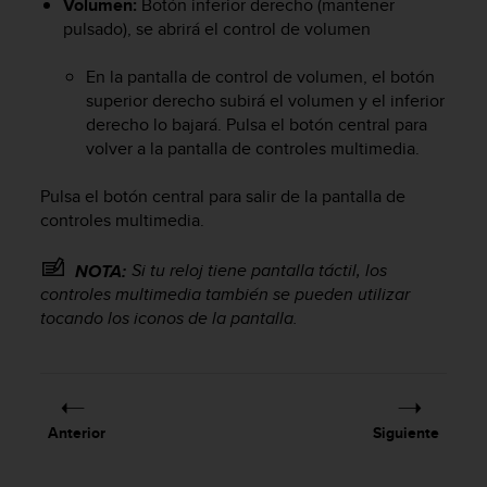
Volumen:
Botón inferior derecho (mantener
i
pulsado), se abrirá el control de volumen
o
w
e
En la pantalla de control de volumen, el botón
b
superior derecho subirá el volumen y el inferior
d
derecho lo bajará. Pulsa el botón central para
e
volver a la pantalla de controles multimedia.
a
c
Pulsa el botón central para salir de la pantalla de
u
controles multimedia.
e
r
d
Si tu reloj tiene pantalla táctil, los
NOTA:
o
controles multimedia también se pueden utilizar
c
tocando los iconos de la pantalla.
o
n
l
a
s
Anterior
Siguiente
P
a
u