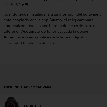
t
Suunto 3, 5 y 9)
a
s
Cuando tenga instalada la última versión del software y
d
esté acoplado con la app Suunto, el reloj cambiará
e
automáticamente la zona horaria de acuerdo con tu
a
teléfono. Asegúrate de tener activada la opción
c
Actualización automática de la hora
en Ajustes -
c
e
General - Hora/fecha del reloj.
s
i
b
i
l
i
d
a
d
ASISTENCIA ADICIONAL PARA:
p
a
r
a
SUUNTO 9