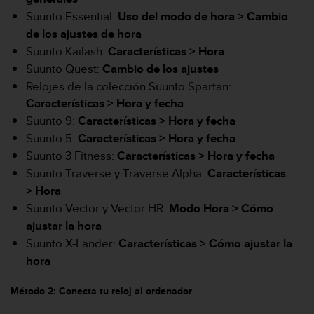
c
Suunto Essential:
Uso del modo de hora >
Cambio
o
de los ajustes de hora
n
Suunto Kailash:
Características > Hora
f
o
Suunto Quest:
Cambio de los ajustes
r
Relojes de la colección Suunto Spartan:
m
Características > Hora y fecha
i
Suunto 9:
Características >
Hora y fecha
d
a
Suunto 5:
Características >
Hora y fecha
d
Suunto 3 Fitness:
Características >
Hora y fecha
A
Suunto Traverse y Traverse Alpha:
Características
A
> Hora
e
n
Suunto Vector y Vector HR:
Modo Hora >
Cómo
e
ajustar la hora
s
Suunto X-Lander:
Características >
Cómo ajustar la
t
hora
e
s
i
Método 2: Conecta tu reloj al ordenador
t