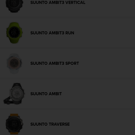
SUUNTO AMBIT3 VERTICAL
s
,
W
C
A
SUUNTO AMBIT3 RUN
G
)
2
.
0
SUUNTO AMBIT3 SPORT
y
o
t
r
a
SUUNTO AMBIT
s
n
o
r
m
SUUNTO TRAVERSE
a
s