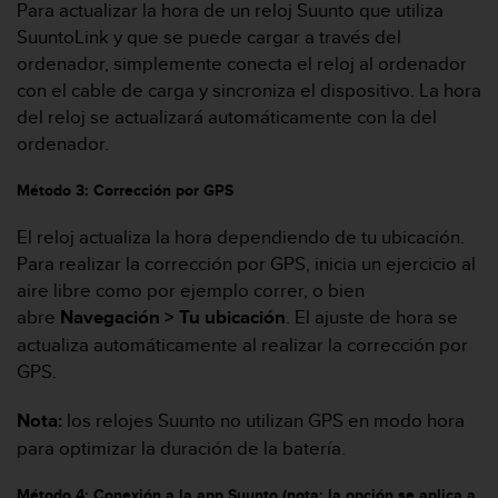
i
Para actualizar la hora de un reloj Suunto que utiliza
o
SuuntoLink y que se puede cargar a través del
w
ordenador, simplemente conecta el reloj al ordenador
e
con el cable de carga y sincroniza el dispositivo. La hora
b
del reloj se actualizará automáticamente con la del
d
e
ordenador.
a
c
Método 3: Corrección por GPS
u
e
El reloj actualiza la hora dependiendo de tu ubicación.
r
Para realizar la corrección por GPS, inicia un ejercicio al
d
aire libre como por ejemplo correr, o bien
o
abre
Navegación > Tu ubicación
. El ajuste de hora se
c
o
actualiza automáticamente al realizar la corrección por
n
GPS.
l
a
Nota:
los relojes Suunto no utilizan GPS en modo hora
s
para optimizar la duración de la batería.
P
a
u
Método 4: Conexión a la app Suunto (nota: la opción se aplica a