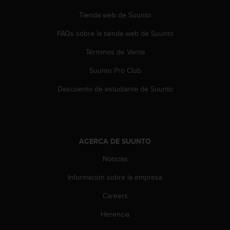
0
Tienda web de Suunto
0
(
FAQs sobre la tienda web de Suunto
l
l
Términos de Venta
a
m
Suunto Pro Club
a
Descuento de estudiante de Suunto
d
a
g
r
a
t
ACERCA DE SUUNTO
u
Noticias
i
t
Información sobre la empresa
a
)
Careers
s
i
Herencia
t