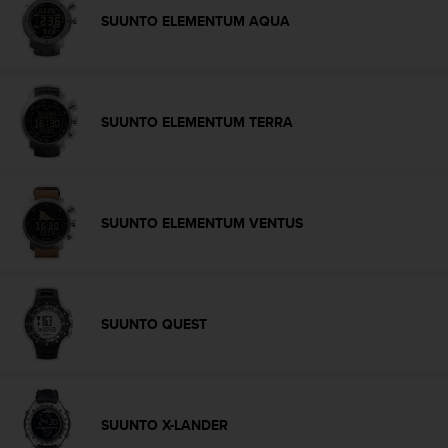
c
SUUNTO ELEMENTUM AQUA
o
n
t
a
c
SUUNTO ELEMENTUM TERRA
t
o
c
o
n
SUUNTO ELEMENTUM VENTUS
e
l
d
e
p
SUUNTO QUEST
a
r
t
a
m
SUUNTO X-LANDER
e