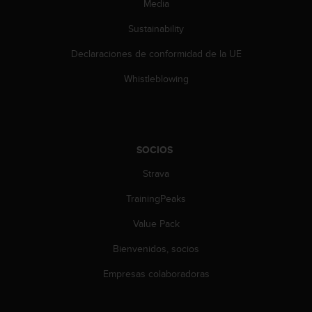
Media
i
e
Sustainability
n
e
Declaraciones de conformidad de la UE
s
a
Whistleblowing
l
g
ú
n
p
SOCIOS
r
o
Strava
b
TrainingPeaks
l
e
Value Pack
m
a
Bienvenidos, socios
p
a
Empresas colaboradoras
r
a
a