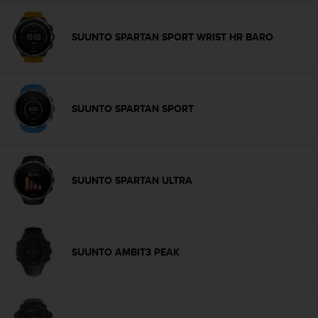
t
A
c
SUUNTO SPARTAN SPORT WRIST HR BARO
c
e
s
s
i
SUUNTO SPARTAN SPORT
b
i
l
i
t
SUUNTO SPARTAN ULTRA
y
G
u
i
d
SUUNTO AMBIT3 PEAK
e
l
i
n
e