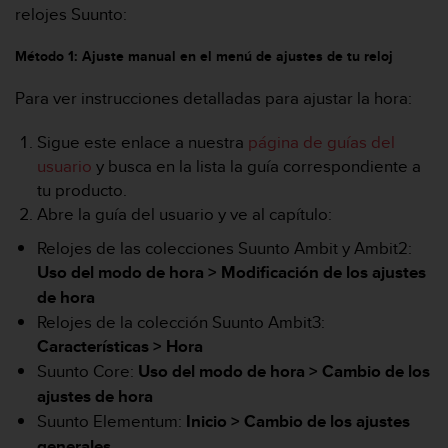
m
relojes Suunto:
i
s
Método 1: Ajuste manual en el menú de ajustes de tu reloj
o
d
Para ver instrucciones detalladas para ajustar la hora:
e
a
Sigue este enlace a nuestra
página de guías del
l
c
usuario
y busca en la lista la guía correspondiente a
a
tu producto.
n
Abre la guía del usuario y ve al capítulo:
z
a
Relojes de las colecciones Suunto Ambit y Ambit2:
r
Uso del modo de hora > Modificación de los ajustes
e
de hora
l
Relojes de la colección Suunto Ambit3:
n
i
Características > Hora
v
Suunto Core:
Uso del modo de hora >
Cambio de los
e
ajustes de hora
l
Suunto Elementum:
Inicio >
Cambio de los ajustes
d
e
generales