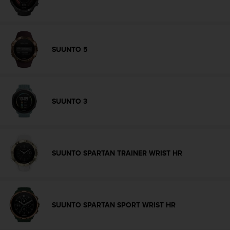
c
o
n
t
e
SUUNTO 5
n
i
d
o
w
SUUNTO 3
e
b
(
W
e
SUUNTO SPARTAN TRAINER WRIST HR
b
C
o
n
t
SUUNTO SPARTAN SPORT WRIST HR
e
n