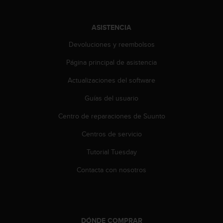
e
n
E
ASISTENCIA
E
.
Devoluciones y reembolsos
U
Página principal de asistencia
U
Actualizaciones del software
.
e
Guías del usuario
n
e
Centro de reparaciones de Suunto
l
+
Centros de servicio
1
8
Tutorial Tuesday
5
Contacta con nosotros
5
2
5
8
0
9
DÓNDE COMPRAR