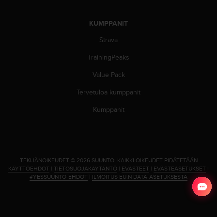
e
n
v
KUMPPANIT
a
Strava
a
t
TrainingPeaks
i
m
Value Pack
u
k
Tervetuloa kumppanit
s
e
Kumppanit
t
.
S
o
i
.
TEKIJÄNOIKEUDET © 2026 SUUNTO.
KAIKKI OIKEUDET PIDÄTETÄÄN.
t
KÄYTTÖEHDOT
|
TIETOSUOJAKÄYTÄNTÖ
|
EVÄSTEET
|
EVÄSTEASETUKSET
|
a
#YESSUUNTO-EHDOT
|
ILMOITUS EU:N DATA-ASETUKSESTA
y
h
d
y