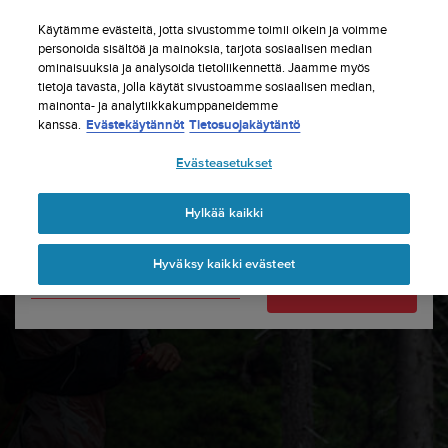
S
Tilaa uutiskirje ja saat 5% alennusta
| Ilmaiset
u
Käytämme evästeitä, jotta sivustomme toimii oikein ja voimme
palautukset
u
personoida sisältöä ja mainoksia, tarjota sosiaalisen median
Maasi tai alueesi:
ominaisuuksia ja analysoida tietoliikennettä. Jaamme myös
n
tietoja tavasta, jolla käytät sivustoamme sosiaalisen median,
t
mainonta- ja analytiikkakumppaneidemme
o
kanssa.
Evästekäytännöt
Tietosuojakäytäntö
United States
o
n
Etusivu
Tuki
Ohjelmistopäivitykset
Suunto Wing
Evästeasetukset
s
Software updates
Currency: $ (USD)
i
t
Shipping only to United States
Hylkää kaikki
o
u
Hyväksy kaikki evästeet
t
Vaihda maatasi tai aluettasi
Jatka
u
n
u
t
t
ä
y
t