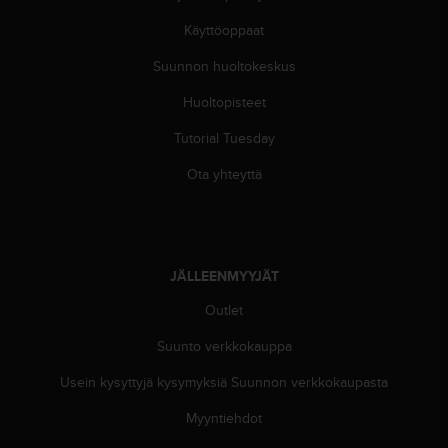
ä
m
Käyttöoppaat
y
ö
Suunnon huoltokeskus
s
m
Huoltopisteet
u
Tutorial Tuesday
i
d
Ota yhteyttä
e
n
s
a
a
JÄLLEENMYYJÄT
v
u
Outlet
t
e
Suunto verkkokauppa
t
t
Usein kysyttyjä kysymyksiä Suunnon verkkokaupasta
a
Myyntiehdot
v
u