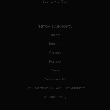
Suunto Pro Club
u
t
t
a
k
TIETOA SUUNNOSTA
o
s
Uutiset
k
e
Yhtiötiedot
v
i
Careers
e
Perinne
n
s
Media
t
a
Sustainability
n
d
EU:n vaatimustenmukaisuusvakuutukset
a
r
Whistleblowing
d
i