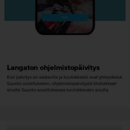
u
t
e
t
t
a
v
u
u
s
o
h
Langaton ohjelmistopäivitys
j
Kun päivitys on saatavilla ja kuulokkeesi ovat yhteydessä
e
i
Suunto-sovellukseen, ohjelmistopäivitystä ehdotetaan
d
sinulle Suunto-sovelluksessa kuulokkeiden sivulla.
e
n
(
W
C
A
G