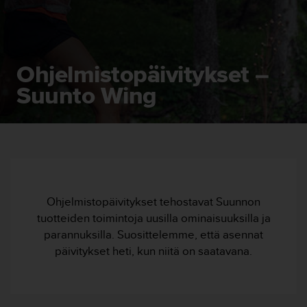
t
ä
m
ä
ä
Ohjelmistopäivitykset –
n
t
Suunto Wing
ä
l
l
ä
v
e
r
k
Ohjelmistopäivitykset tehostavat Suunnon
k
tuotteiden toimintoja uusilla ominaisuuksilla ja
o
parannuksilla. Suosittelemme, että asennat
s
i
päivitykset heti, kun niitä on saatavana.
v
u
s
t