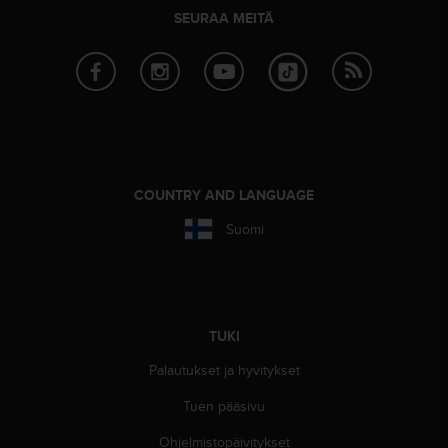
A
SEURAA MEITÄ
A
-
t
a
s
o
n
v
a
COUNTRY AND LANGUAGE
a
t
Suomi
i
m
u
k
s
TUKI
e
t
Palautukset ja hyvitykset
s
Tuen pääsivu
e
k
Ohjelmistopäivitykset