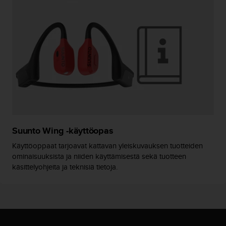
-
o
h
j
e
i
s
t
u
s
)
2
Suunto Wing -käyttöopas
.
0
Käyttöoppaat tarjoavat kattavan yleiskuvauksen tuotteiden
-
ominaisuuksista ja niiden käyttämisestä sekä tuotteen
v
käsittelyohjeita ja teknisiä tietoja.
e
r
s
i
o
n