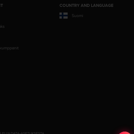
IT
COUNTRY AND LANGUAGE
Suomi
aks
 kumppanit
S EU:N DATA-ASETUKSESTA