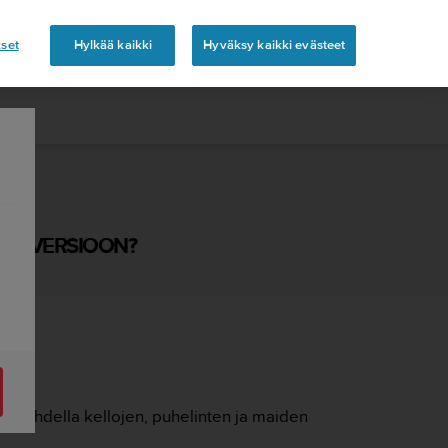
set
Hylkää kaikki
Hyväksy kaikki evästeet
IOS-VERSIOON?
at vaihdella kellojen, puhelinten ja maiden