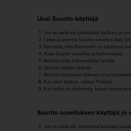
t
ä
m
Uusi Suunto-käyttäjä
ä
ä
n
Jos et vielä ole yhdistänyt kelloasi ja 
t
Lataa ja asenna Suunto-sovellus App Sto
ä
Varmista, että Bluetooth on käytössä
se
l
l
Avaa Suunto-sovellus puhelimessasi.
ä
Rekisteröidy haluamallasi tavalla.
v
Seuraa näytön ohjeita.
e
Rekisteröitymisen jälkeen sinut ohjataan
r
Kun näet kellosi, valitse Yhdistä.
k
k
Kun kello on yhdistetty, katso nopea esi
o
s
i
Suunto-sovelluksen käyttäjä jo
v
u
s
Jos et vielä ole yhdistänyt kelloasi ja 
t