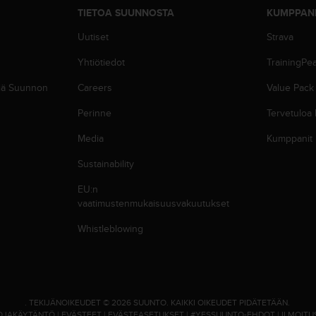
TIETOA SUUNNOSTA
KUMPPAN
Uutiset
Strava
Yhtiötiedot
TrainingPe
siä Suunnon
Careers
Value Pack
Perinne
Tervetuloa
Media
Kumppanit
Sustainability
EU:n
vaatimustenmukaisuusvakuutukset
Whistleblowing
.
TEKIJÄNOIKEUDET © 2026 SUUNTO.
KAIKKI OIKEUDET PIDÄTETÄÄN.
OJAKÄYTÄNTÖ
|
EVÄSTEET
|
EVÄSTEASETUKSET
|
#YESSUUNTO-EHDOT
|
ILMOITU