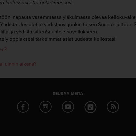
kä kellossasi että puhelimessasi
.
yttöön, napauta vasemmassa yläkulmassa olevaa kellokuvaket
Yhdistä. Jos olet jo yhdistänyt jonkin toisen Suunto-laitteen 
iltä, ja yhdistä sittenSuunto 7 sovellukseen.
ttely oppiaksesi tärkeimmät asiat uudesta kellostasi.
en?
ai uinnin aikana?
SEURAA MEITÄ