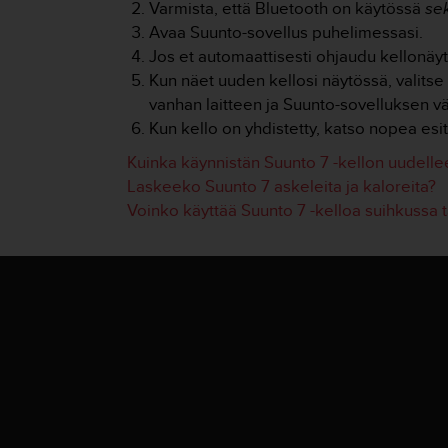
Varmista, että Bluetooth on käytössä
se
o
Avaa Suunto-sovellus puhelimessasi.
l
l
Jos et automaattisesti ohjaudu kellonä
a
Kun näet uuden kellosi näytössä, valitse 
v
vanhan laitteen ja Suunto-sovelluksen väl
e
Kun kello on yhdistetty, katso nopea esi
r
k
Kuinka käynnistän Suunto 7 -kellon uudelle
k
Laskeeko Suunto 7 askeleita ja kaloreita?
o
Voinko käyttää Suunto 7 -kelloa suihkussa t
s
i
v
u
s
t
o
n
s
a
a
v