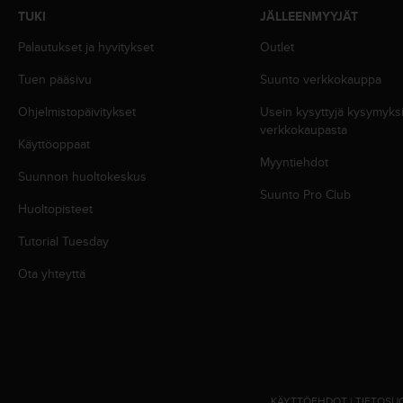
u
TUKI
JÄLLEENMYYJÄT
t
e
Palautukset ja hyvitykset
Outlet
t
t
Tuen pääsivu
Suunto verkkokauppa
a
Ohjelmistopäivitykset
Usein kysyttyjä kysymyk
v
verkkokaupasta
u
Käyttöoppaat
u
Myyntiehdot
s
Suunnon huoltokeskus
o
Suunto Pro Club
h
Huoltopisteet
j
e
Tutorial Tuesday
i
Ota yhteyttä
d
e
n
(
W
C
A
G
KÄYTTÖEHDOT
|
TIETOSU