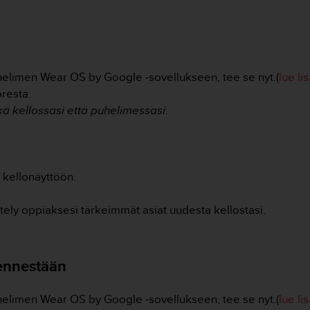
puhelimen Wear OS by Google -sovellukseen, tee se nyt.(
lue li
resta.
kä kellossasi että puhelimessasi
.
 kellonäyttöön.
ttely oppiaksesi tärkeimmät asiat uudesta kellostasi.
 ennestään
puhelimen Wear OS by Google -sovellukseen, tee se nyt.(
lue li