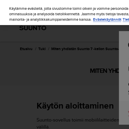
S
u
Käytämme evästeitä, jotta sivustomme toimii oikein ja voimme personoida s
u
ominaisuuksia ja analysoida tietoliikennettä. Jaamme myös tietoja tavasta
mainonta- ja analytiikkakumppaneidemme kanssa.
Evästekäytännöt
Tie
n
t
o
o
n
s
Etusivu
Tuki
Miten yhdistän Suunto 7 -kellon Suunto-sovel
i
t
o
MITEN YHDIST
u
t
u
n
u
t
Käytön aloittaminen
t
ä
y
Suunto-sovellus toimii mobiililaitteiden kan
t
välillä.