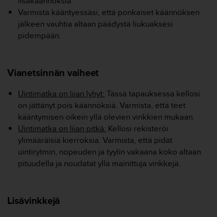
lisäkäännöksiä.
u
Varmista kääntyessäsi, että ponkaiset käännöksen
t
e
jälkeen vauhtia altaan päädystä liukuaksesi
t
pidempään.
t
a
v
u
Vianetsinnän vaiheet
u
s
Uintimatka on liian lyhyt:
Tässä tapauksessa kellosi
o
on jättänyt pois käännöksiä. Varmista, että teet
h
kääntymisen oikein yllä olevien vinkkien mukaan.
j
Uintimatka on liian pitkä:
Kellosi rekisteröi
e
i
ylimääräisiä kierroksia. Varmista, että pidät
d
uintirytmin, nopeuden ja tyylin vakaana koko altaan
e
pituudella ja noudatat yllä mainittuja vinkkejä.
n
(
W
C
Lisävinkkejä
A
G