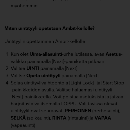
A
myöhemmin.
A
-
t
a
Miten uintityyli opetetaan Ambit-kellolle?
s
o
Uintityylin opettaminen Ambit-kellolle:
n
v
Kun olet
Uima-allasuinti
-urheilutilassa, avaa
Asetus
-
a
a
valikko painamalla [Next]-painiketta pitkään.
t
Valitse
UINTI
painamalla [Next].
i
Valitse
Opeta uintityyli
painamalla [Next].
m
Selaa uintityylivaihtoehtoja [Light Lock]- ja [Start Stop]
u
-painikkeiden avulla. Valitse haluamasi uintityyli
k
s
[Next]-painikkeella. Voit poistua asetuksista ja jatkaa
e
harjoitusta valitsemalla LOPPU. Valittavissa olevat
t
uintityylit ovat seuraavat:
PERHONEN
(perhosuinti),
s
SELKÄ
(selkäuinti),
RINTA
(rintauinti) ja
VAPAA
e
k
(vapaauinti)