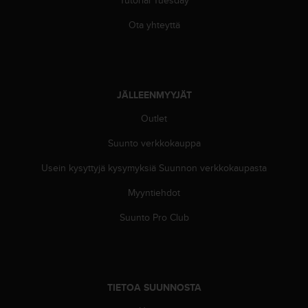
9
0
Ota yhteyttä
0
(
m
a
k
JÄLLEENMYYJÄT
s
u
Outlet
t
o
Suunto verkkokauppa
n
)
Usein kysyttyjä kysymyksiä Suunnon verkkokaupasta
,
Myyntiehdot
j
o
Suunto Pro Club
s
t
ä
m
ä
TIETOA SUUNNOSTA
n
s