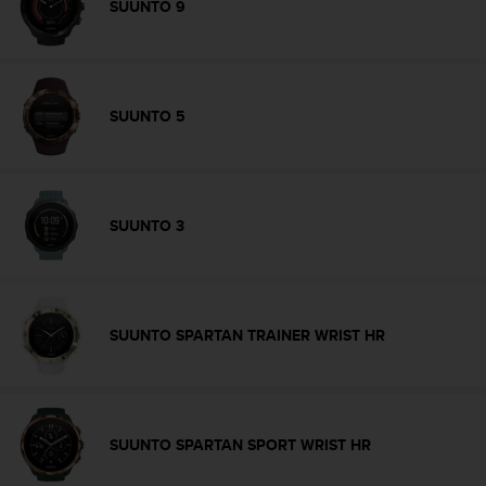
SUUNTO 9
u
t
t
a
k
SUUNTO 5
o
s
k
e
v
SUUNTO 3
i
e
n
s
t
SUUNTO SPARTAN TRAINER WRIST HR
a
n
d
a
r
SUUNTO SPARTAN SPORT WRIST HR
d
i