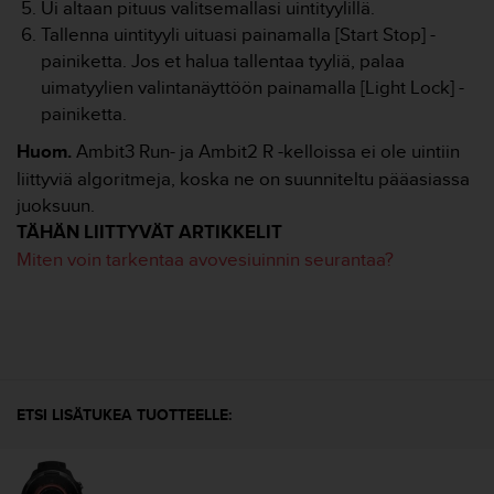
ä
Ui altaan pituus valitsemallasi uintityylillä.
m
Tallenna uintityyli uituasi painamalla [Start Stop] -
y
painiketta. Jos et halua tallentaa tyyliä, palaa
ö
uimatyylien valintanäyttöön painamalla [Light Lock] -
s
m
painiketta.
u
Huom.
Ambit3 Run- ja Ambit2 R -kelloissa ei ole uintiin
i
liittyviä algoritmeja, koska ne on suunniteltu pääasiassa
d
e
juoksuun.
n
TÄHÄN LIITTYVÄT ARTIKKELIT
s
Miten voin tarkentaa avovesiuinnin seurantaa?
a
a
v
u
t
e
t
ETSI LISÄTUKEA TUOTTEELLE:
t
a
v
u