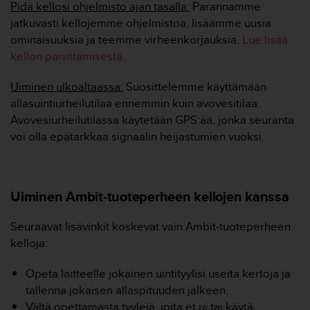
Pidä kellosi ohjelmisto ajan tasalla:
Parannamme
-
jatkuvasti kellojemme ohjelmistoa, lisäämme uusia
o
ominaisuuksia ja teemme virheenkorjauksia.
Lue lisää
h
j
kellon päivittämisestä
.
e
i
Uiminen ulkoaltaassa:
Suosittelemme käyttämään
s
allasuintiurheilutilaa ennemmin kuin avovesitilaa.
t
Avovesiurheilutilassa käytetään GPS:ää, jonka seuranta
u
voi olla epätarkkaa signaalin heijastumien vuoksi.
s
)
2
.
0
Uiminen Ambit-tuoteperheen kellojen kanssa
-
v
Seuraavat lisävinkit koskevat vain Ambit-tuoteperheen
e
kelloja:
r
s
Opeta laitteelle jokainen uintityylisi useita kertoja ja
i
o
tallenna jokaisen allaspituuden jälkeen.
n
Vältä opettamasta tyylejä, joita et ui tai käytä