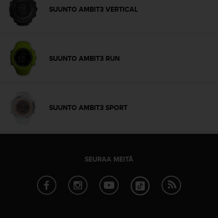
s
SUUNTO AMBIT3 VERTICAL
v
a
l
t
a
SUUNTO AMBIT3 RUN
l
a
i
s
e
SUUNTO AMBIT3 SPORT
e
n
a
s
i
SEURAA MEITÄ
a
k
a
s
p
a