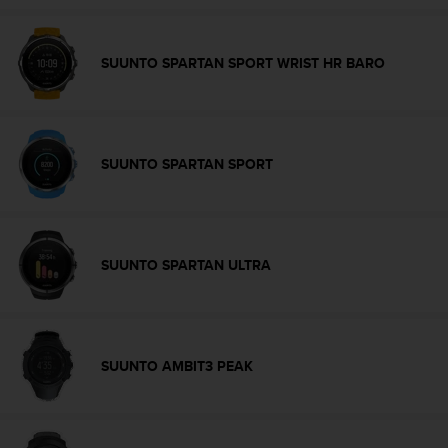
e
n
v
SUUNTO SPARTAN SPORT WRIST HR BARO
a
a
t
i
m
SUUNTO SPARTAN SPORT
u
k
s
e
t
.
SUUNTO SPARTAN ULTRA
S
o
i
t
a
SUUNTO AMBIT3 PEAK
y
h
d
y