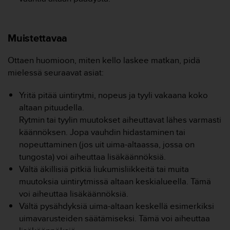
o
l
l
Muistettavaa
a
v
e
Ottaen huomioon, miten kello laskee matkan, pidä
r
mielessä seuraavat asiat:
k
k
Yritä pitää uintirytmi, nopeus ja tyyli vakaana koko
o
altaan pituudella.
s
Rytmin tai tyylin muutokset aiheuttavat lähes varmasti
i
v
käännöksen. Jopa vauhdin hidastaminen tai
u
nopeuttaminen (jos uit uima-altaassa, jossa on
s
tungosta) voi aiheuttaa lisäkäännöksiä.
t
Vältä äkillisiä pitkiä liukumisliikkeitä tai muita
o
muutoksia uintirytmissä altaan keskialueella. Tämä
n
s
voi aiheuttaa lisäkäännöksiä.
a
Vältä pysähdyksiä uima-altaan keskellä esimerkiksi
a
uimavarusteiden säätämiseksi. Tämä voi aiheuttaa
v