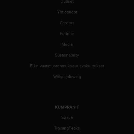
Uutiset
i
v
Yhtiötiedot
u
s
Careers
t
Perinne
o
n
Media
t
i
Sustainability
e
t
EU:n vaatimustenmukaisuusvakuutukset
o
j
Whistleblowing
e
n
s
a
a
KUMPPANIT
v
Strava
u
t
TrainingPeaks
e