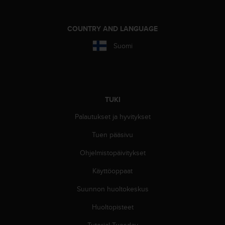
l
v
e
COUNTRY AND LANGUAGE
l
u
Suomi
n
u
m
e
r
TUKI
o
o
Palautukset ja hyvitykset
n
Tuen pääsivu
+
1
Ohjelmistopäivitykset
8
5
Käyttöoppaat
5
2
Suunnon huoltokeskus
5
8
Huoltopisteet
0
Tutorial Tuesday