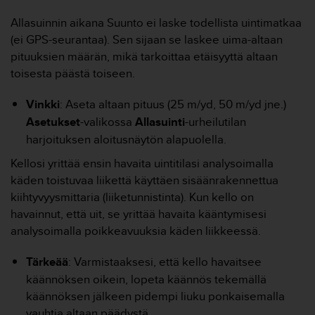
t
ä
Allasuinnin aikana Suunto ei laske todellista uintimatkaa
m
(ei GPS-seurantaa). Sen sijaan se laskee uima-altaan
ä
pituuksien määrän, mikä tarkoittaa etäisyyttä altaan
ä
n
toisesta päästä toiseen.
t
ä
Vinkki
: Aseta altaan pituus (25 m/yd, 50 m/yd jne.)
l
Asetukset
-valikossa
Allasuinti
-urheilutilan
l
harjoituksen aloitusnäytön alapuolella.
ä
v
Kellosi yrittää ensin havaita uintitilasi analysoimalla
e
käden toistuvaa liikettä käyttäen sisäänrakennettua
r
kiihtyvyysmittaria (liiketunnistinta). Kun kello on
k
k
havainnut, että uit, se yrittää havaita kääntymisesi
o
analysoimalla poikkeavuuksia käden liikkeessä.
s
i
Tärkeää
: Varmistaaksesi, että kello havaitsee
v
käännöksen oikein, lopeta käännös tekemällä
u
käännöksen jälkeen pidempi liuku ponkaisemalla
s
t
vauhtia altaan päädystä.