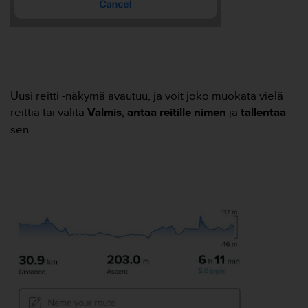
o
l
l
a
v
e
r
Uusi reitti -näkymä avautuu, ja voit joko muokata vielä
k
reittiä tai valita
Valmis
,
antaa reitille nimen
ja
tallentaa
k
sen.
o
s
i
v
u
s
t
o
n
s
a
a
v