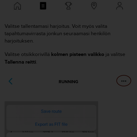
t
ä
m
ä
ä
Valitse tallentamasi harjoitus. Voit myös valita
n
tapahtumavirrasta jonkun seuraamasi henkilön
t
harjoituksen.
ä
l
Valitse otsikkorivillä
kolmen pisteen valikko
ja valitse
l
Tallenna reitti
.
ä
v
e
r
k
k
o
s
i
v
u
s
t