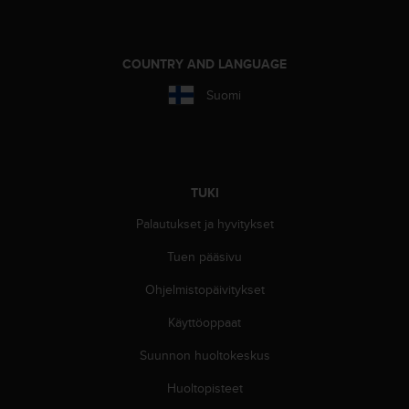
-
o
h
COUNTRY AND LANGUAGE
j
e
Suomi
i
s
t
u
s
TUKI
)
2
Palautukset ja hyvitykset
.
0
Tuen pääsivu
-
Ohjelmistopäivitykset
v
e
Käyttöoppaat
r
s
Suunnon huoltokeskus
i
o
Huoltopisteet
n