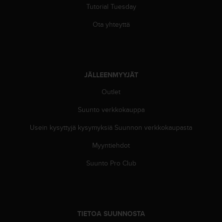
A
Tutorial Tuesday
A
Ota yhteyttä
-
t
a
s
o
n
JÄLLEENMYYJÄT
v
Outlet
a
a
Suunto verkkokauppa
t
i
Usein kysyttyjä kysymyksiä Suunnon verkkokaupasta
m
u
Myyntiehdot
k
Suunto Pro Club
s
e
t
s
e
k
TIETOA SUUNNOSTA