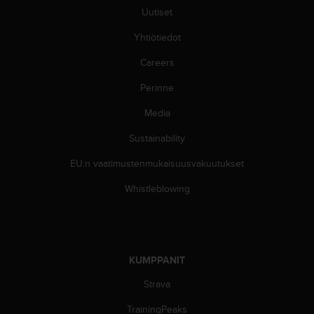
ä
Uutiset
m
y
Yhtiötiedot
ö
s
Careers
m
u
Perinne
i
Media
d
e
Sustainability
n
s
EU:n vaatimustenmukaisuusvakuutukset
a
a
Whistleblowing
v
u
t
e
t
KUMPPANIT
t
a
Strava
v
TrainingPeaks
u