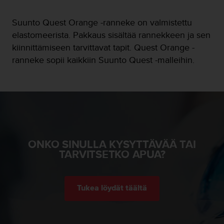
o
l
Suunto Quest Orange -ranneke on valmistettu
l
elastomeerista. Pakkaus sisältää rannekkeen ja sen
a
kiinnittämiseen tarvittavat tapit. Quest Orange -
v
e
ranneke sopii kaikkiin Suunto Quest -malleihin.
r
k
k
o
s
i
v
u
ONKO SINULLA KYSYTTÄVÄÄ TAI
s
TARVITSETKO APUA?
t
o
n
s
Tukea löydät täältä
a
a
v