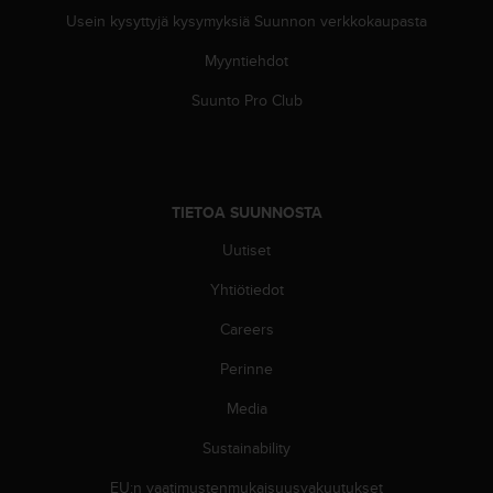
A
Usein kysyttyjä kysymyksiä Suunnon verkkokaupasta
A
-
Myyntiehdot
t
a
Suunto Pro Club
s
o
n
v
a
TIETOA SUUNNOSTA
a
Uutiset
t
i
Yhtiötiedot
m
u
Careers
k
s
Perinne
e
t
Media
s
Sustainability
e
k
EU:n vaatimustenmukaisuusvakuutukset