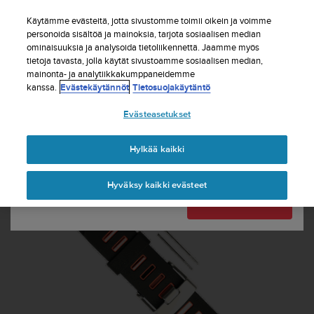
S
Tilaa uutiskirje ja saat 5% alennusta
| Ilmaiset
u
Käytämme evästeitä, jotta sivustomme toimii oikein ja voimme
palautukset
u
personoida sisältöä ja mainoksia, tarjota sosiaalisen median
Maasi tai alueesi:
ominaisuuksia ja analysoida tietoliikennettä. Jaamme myös
n
tietoja tavasta, jolla käytät sivustoamme sosiaalisen median,
t
mainonta- ja analytiikkakumppaneidemme
o
kanssa.
Evästekäytännöt
Tietosuojakäytäntö
United States
o
n
Etusivu
Rannekkeet
Quest Orange -rannekepakkaus
Evästeasetukset
s
Currency: $ (USD)
i
t
Shipping only to United States
Hylkää kaikki
o
u
Hyväksy kaikki evästeet
t
Vaihda maatasi tai aluettasi
Jatka
u
n
u
t
t
ä
y
t