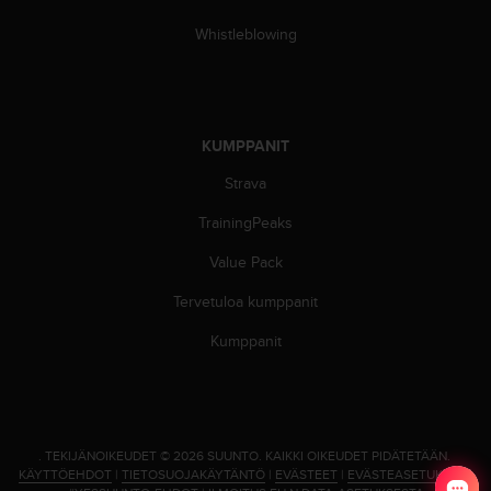
ä
m
Whistleblowing
y
ö
s
m
u
KUMPPANIT
i
d
Strava
e
n
TrainingPeaks
s
Value Pack
a
a
Tervetuloa kumppanit
v
u
Kumppanit
t
e
t
t
a
.
TEKIJÄNOIKEUDET © 2026 SUUNTO.
KAIKKI OIKEUDET PIDÄTETÄÄN.
v
KÄYTTÖEHDOT
|
TIETOSUOJAKÄYTÄNTÖ
|
EVÄSTEET
|
EVÄSTEASETUKSET
|
u