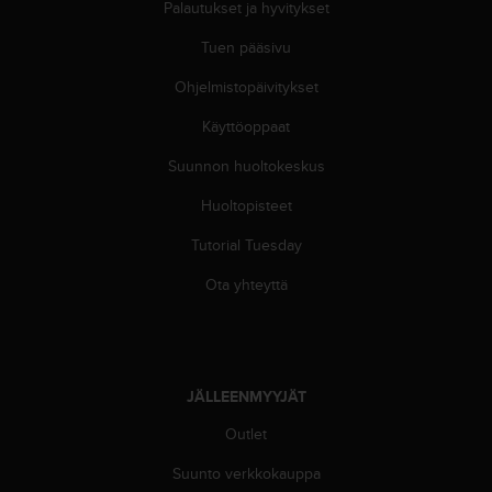
Palautukset ja hyvitykset
-
o
Tuen pääsivu
h
j
Ohjelmistopäivitykset
e
Käyttöoppaat
i
s
Suunnon huoltokeskus
t
u
Huoltopisteet
s
)
Tutorial Tuesday
2
.
Ota yhteyttä
0
-
v
e
r
JÄLLEENMYYJÄT
s
Outlet
i
o
Suunto verkkokauppa
n