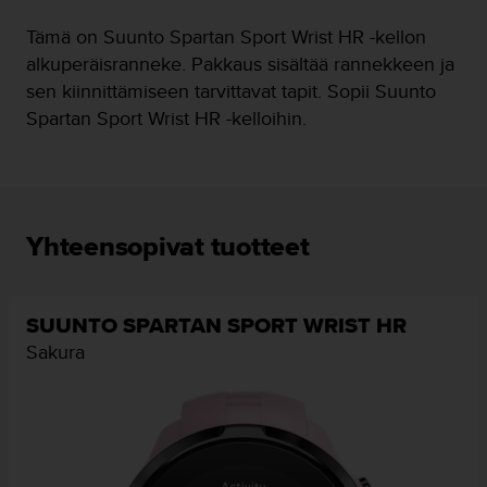
o
Tämä on Suunto Spartan Sport Wrist HR -kellon
l
l
alkuperäisranneke. Pakkaus sisältää rannekkeen ja
a
sen kiinnittämiseen tarvittavat tapit. Sopii Suunto
v
Spartan Sport Wrist HR -kelloihin.
e
r
k
k
o
s
Yhteensopivat tuotteet
i
v
u
s
SUUNTO SPARTAN SPORT WRIST HR
t
Sakura
o
n
s
a
a
v