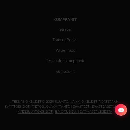
e
n
v
a
KUMPPANIT
a
Strava
t
i
TrainingPeaks
m
u
Value Pack
k
s
Tervetuloa kumppanit
e
Kumppanit
t
.
S
o
i
t
.
TEKIJÄNOIKEUDET © 2026 SUUNTO.
KAIKKI OIKEUDET PIDÄTETÄÄN.
a
KÄYTTÖEHDOT
|
TIETOSUOJAKÄYTÄNTÖ
|
EVÄSTEET
|
EVÄSTEASETUKSET
|
#YESSUUNTO-EHDOT
|
ILMOITUS EU:N DATA-ASETUKSESTA
y
h
d
y