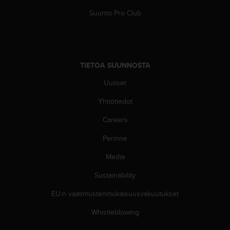
u
Suunto Pro Club
t
t
a
k
o
TIETOA SUUNNOSTA
s
k
Uutiset
e
v
Yhtiötiedot
i
Careers
e
n
Perinne
s
t
Media
a
n
Sustainability
d
a
EU:n vaatimustenmukaisuusvakuutukset
r
Whistleblowing
d
i