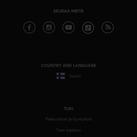
A
A
SEURAA MEITÄ
-
t
a
s
o
n
v
a
a
COUNTRY AND LANGUAGE
t
Suomi
i
m
u
k
s
e
TUKI
t
Palautukset ja hyvitykset
s
e
Tuen pääsivu
k