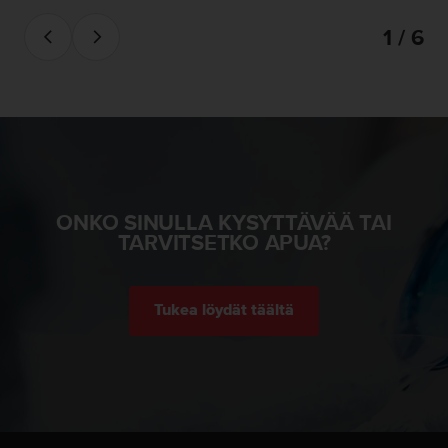
-
1 / 6
o
h
j
e
i
s
t
u
s
ONKO SINULLA KYSYTTÄVÄÄ TAI
)
TARVITSETKO APUA?
2
.
0
-
Tukea löydät täältä
v
e
r
s
i
o
n