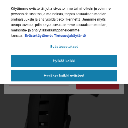
S
Tilaa uutiskirje ja saat 5% alennusta
| Ilmaiset
u
Käytämme evästeitä, jotta sivustomme toimii oikein ja voimme
palautukset
u
personoida sisältöä ja mainoksia, tarjota sosiaalisen median
Maasi tai alueesi:
ominaisuuksia ja analysoida tietoliikennettä. Jaamme myös
n
tietoja tavasta, jolla käytät sivustoamme sosiaalisen median,
t
mainonta- ja analytiikkakumppaneidemme
o
kanssa.
Evästekäytännöt
Tietosuojakäytäntö
United States
o
n
Etusivu
Rannekkeet
Suunto Sport Wrist HR Black -silikoniranneke
Evästeasetukset
s
Currency: $ (USD)
i
t
Shipping only to United States
Hylkää kaikki
o
u
Hyväksy kaikki evästeet
t
Vaihda maatasi tai aluettasi
Jatka
u
n
u
t
t
ä
y
t