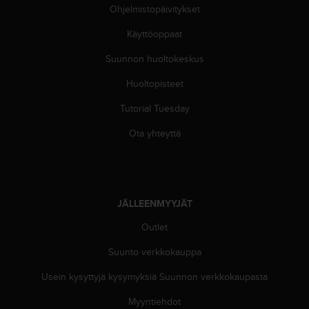
ä
Ohjelmistopäivitykset
m
y
Käyttöoppaat
ö
s
Suunnon huoltokeskus
m
Huoltopisteet
u
i
Tutorial Tuesday
d
e
Ota yhteyttä
n
s
a
a
v
JÄLLEENMYYJÄT
u
t
Outlet
e
t
Suunto verkkokauppa
t
Usein kysyttyjä kysymyksiä Suunnon verkkokaupasta
a
v
Myyntiehdot
u