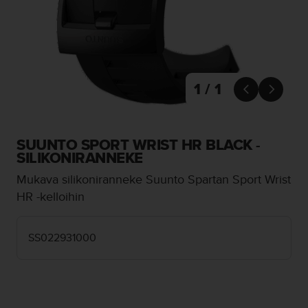
t
ä
m
ä
ä
n
t
1 / 1


ä
l
l
ä
SUUNTO SPORT WRIST HR BLACK -
v
SILIKONIRANNEKE
e
Mukava silikoniranneke Suunto Spartan Sport Wrist
r
k
HR -kelloihin
k
o
s
SS022931000
i
v
u
s
t