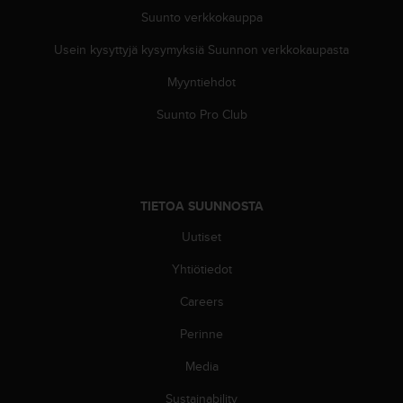
e
Suunto verkkokauppa
n
v
Usein kysyttyjä kysymyksiä Suunnon verkkokaupasta
a
a
Myyntiehdot
t
i
Suunto Pro Club
m
u
k
s
e
TIETOA SUUNNOSTA
t
Uutiset
.
S
Yhtiötiedot
o
i
Careers
t
a
Perinne
y
h
Media
d
Sustainability
y