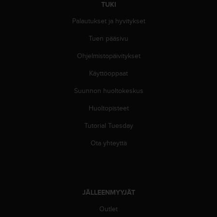
TUKI
u
t
Palautukset ja hyvitykset
t
a
Tuen pääsivu
k
o
Ohjelmistopäivitykset
s
Käyttöoppaat
k
e
Suunnon huoltokeskus
v
i
Huoltopisteet
e
n
Tutorial Tuesday
s
t
Ota yhteyttä
a
n
d
a
r
JÄLLEENMYYJÄT
d
Outlet
i