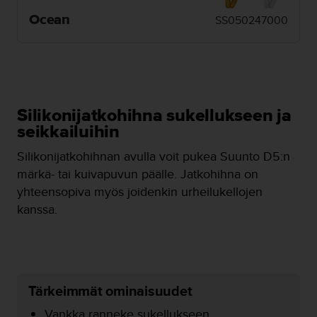
o
Ocean
SS050247000
l
l
a
v
e
r
k
Silikonijatkohihna sukellukseen ja
k
seikkailuihin
o
s
Silikonijatkohihnan avulla voit pukea Suunto D5:n
i
märkä- tai kuivapuvun päälle. Jatkohihna on
v
yhteensopiva myös joidenkin urheilukellojen
u
s
kanssa.
t
o
n
s
a
Tärkeimmät ominaisuudet
a
v
Vankka ranneke sukellukseen