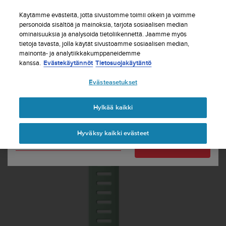
S
Tilaa uutiskirje ja saat 5% alennusta
| Ilmaiset
u
Käytämme evästeitä, jotta sivustomme toimii oikein ja voimme
palautukset
u
personoida sisältöä ja mainoksia, tarjota sosiaalisen median
Maasi tai alueesi:
ominaisuuksia ja analysoida tietoliikennettä. Jaamme myös
n
tietoja tavasta, jolla käytät sivustoamme sosiaalisen median,
t
mainonta- ja analytiikkakumppaneidemme
o
kanssa.
Evästekäytännöt
Tietosuojakäytäntö
United States
o
n
Etusivu
Sukellusrannekkeet
Suunto 24 mm Dive 1 -
Evästeasetukset
s
silikonijatkohihna, Ocean
Currency: $ (USD)
i
t
Shipping only to United States
Hylkää kaikki
o
u
Hyväksy kaikki evästeet
t
Vaihda maatasi tai aluettasi
Jatka
u
n
u
t
t
ä
y
t