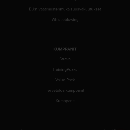
s
EU:n vaatimustenmukaisuusvakuutukset
v
a
Whistleblowing
l
t
a
l
a
KUMPPANIT
i
s
Strava
e
e
TrainingPeaks
n
Value Pack
a
s
Tervetuloa kumppanit
i
a
Kumppanit
k
a
s
p
a