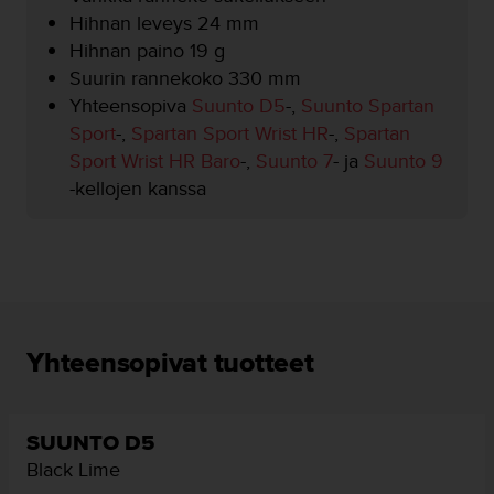
u
Hihnan leveys 24 mm
t
Hihnan paino 19 g
e
t
Suurin rannekoko 330 mm
t
Yhteensopiva
Suunto D5
-,
Suunto Spartan
a
Sport
-,
Spartan Sport Wrist HR
-,
Spartan
v
Sport Wrist HR Baro
-,
Suunto 7
- ja
Suunto 9
u
u
-kellojen kanssa
s
o
h
j
e
i
d
Yhteensopivat tuotteet
e
n
(
W
SUUNTO D5
C
Black Lime
A
G