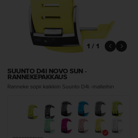
t
ä
m
ä
ä
n
t
ä
1 / 1


l
l
ä
v
SUUNTO D4I NOVO SUN -
e
RANNEKEPAKKAUS
r
Ranneke sopii kaikkiin Suunto D4i -malleihin
k
k
o
s
i
v
u
s
t