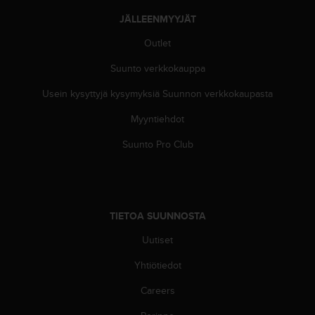
u
JÄLLEENMYYJÄT
t
t
Outlet
a
k
Suunto verkkokauppa
o
Usein kysyttyjä kysymyksiä Suunnon verkkokaupasta
s
k
Myyntiehdot
e
v
Suunto Pro Club
i
e
n
s
t
TIETOA SUUNNOSTA
a
n
Uutiset
d
a
Yhtiötiedot
r
Careers
d
i