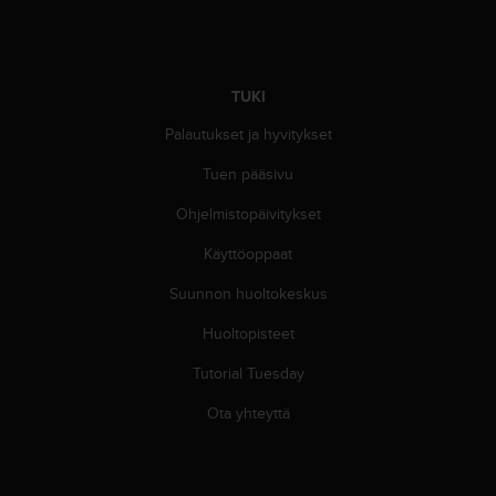
ä
m
y
ö
s
TUKI
m
Palautukset ja hyvitykset
u
i
Tuen pääsivu
d
e
Ohjelmistopäivitykset
n
s
Käyttöoppaat
a
a
Suunnon huoltokeskus
v
Huoltopisteet
u
t
Tutorial Tuesday
e
t
Ota yhteyttä
t
a
v
u