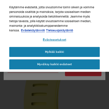
S
Tilaa uutiskirje ja saat 5% alennusta
| Ilmaiset
u
Käytämme evästeitä, jotta sivustomme toimii oikein ja voimme
palautukset
u
personoida sisältöä ja mainoksia, tarjota sosiaalisen median
Maasi tai alueesi:
ominaisuuksia ja analysoida tietoliikennettä. Jaamme myös
n
tietoja tavasta, jolla käytät sivustoamme sosiaalisen median,
t
mainonta- ja analytiikkakumppaneidemme
o
kanssa.
Evästekäytännöt
Tietosuojakäytäntö
United States
o
n
Etusivu
Sukellusrannekkeet
Suunto D4i Novo Sun -
Evästeasetukset
s
rannekepakkaus
Currency: $ (USD)
i
t
Shipping only to United States
Hylkää kaikki
o
u
Hyväksy kaikki evästeet
t
Vaihda maatasi tai aluettasi
Jatka
u
n
u
t
t
ä
y
t