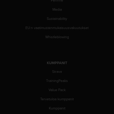
Perinne
e
n
Media
v
a
Sustainability
a
t
EU:n vaatimustenmukaisuusvakuutukset
i
Whistleblowing
m
u
k
s
e
t
KUMPPANIT
.
Strava
S
o
TrainingPeaks
i
t
Value Pack
a
y
Tervetuloa kumppanit
h
Kumppanit
d
y