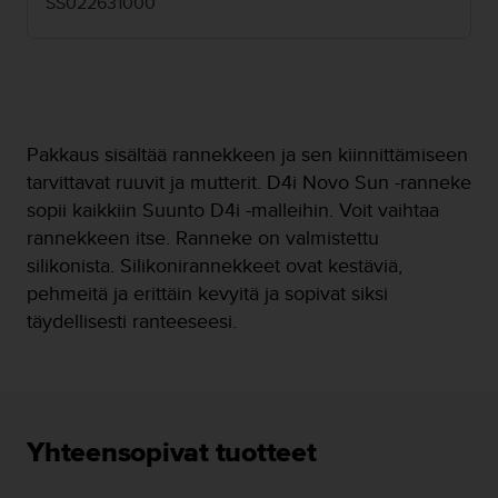
SS022631000
o
l
l
a
v
e
r
Pakkaus sisältää rannekkeen ja sen kiinnittämiseen
k
tarvittavat ruuvit ja mutterit. D4i Novo Sun -ranneke
k
sopii kaikkiin Suunto D4i -malleihin. Voit vaihtaa
o
rannekkeen itse. Ranneke on valmistettu
s
i
silikonista. Silikonirannekkeet ovat kestäviä,
v
pehmeitä ja erittäin kevyitä ja sopivat siksi
u
täydellisesti ranteeseesi.
s
t
o
n
s
a
Yhteensopivat tuotteet
a
v