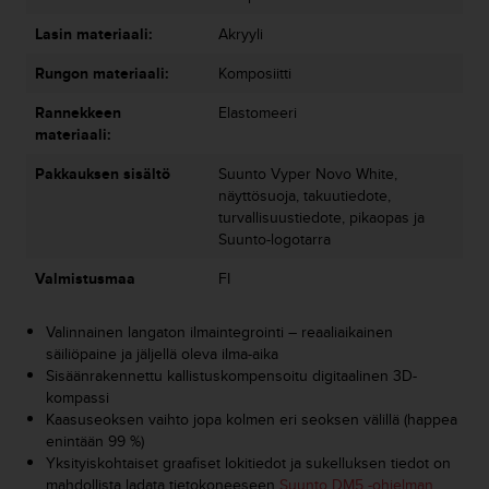
u
Lasin materiaali:
Akryyli
t
t
Rungon materiaali:
Komposiitti
a
k
Rannekkeen
Elastomeeri
o
materiaali:
s
k
Pakkauksen sisältö
Suunto Vyper Novo White,
e
näyttösuoja, takuutiedote,
v
turvallisuustiedote, pikaopas ja
i
Suunto-logotarra
e
n
Valmistusmaa
FI
s
t
Valinnainen langaton ilmaintegrointi – reaaliaikainen
a
säiliöpaine ja jäljellä oleva ilma-aika
n
Sisäänrakennettu kallistuskompensoitu digitaalinen 3D-
d
kompassi
a
Kaasuseoksen vaihto jopa kolmen eri seoksen välillä (happea
r
enintään 99 %)
d
Yksityiskohtaiset graafiset lokitiedot ja sukelluksen tiedot on
i
mahdollista ladata tietokoneeseen
Suunto DM5 -ohjelman