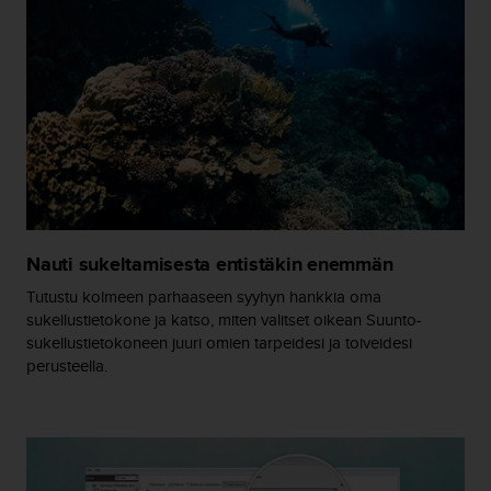
u
t
e
t
t
a
v
u
u
s
o
h
Nauti sukeltamisesta entistäkin enemmän
j
e
Tutustu kolmeen parhaaseen syyhyn hankkia oma
i
sukellustietokone ja katso, miten valitset oikean Suunto-
d
sukellustietokoneen juuri omien tarpeidesi ja toiveidesi
e
perusteella.
n
(
W
C
A
G