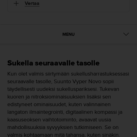
t
Vertaa
ä
m
ä
ä
n
MENU
t
ä
l
l
ä
Sukella seuraavalle tasolle
v
Kun olet valmis siirtymään sukellusharrastuksessasi
e
r
seuraavalle tasolle, Suunto Vyper Novo sopii
k
täydellisesti uudeksi sukelluspariksesi. Tukevan
k
kuoren ja nitroksiominaisuuksien lisäksi sen
o
edistyneet ominaisuudet, kuten valinnainen
s
i
langaton ilmaintegrointi, digitaalinen kompassi ja
v
kaasuseoksen vaihtotoiminto, avaavat uusia
u
mahdollisuuksia syvyyksien tutkimiseen. Se on
s
valmis kohtaamaan mitä tahansa, kuten sinäkin.
t