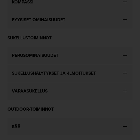
KOMPASSI
s
v
a
FYYSISET OMINAISUUDET
l
t
a
SUKELLUSTOIMINNOT
l
a
i
PERUSOMINAISUUDET
s
e
SUKELLUSHÄLYTYKSET JA -ILMOITUKSET
e
n
a
VAPAASUKELLUS
s
i
a
OUTDOOR-TOIMINNOT
k
a
s
SÄÄ
p
a