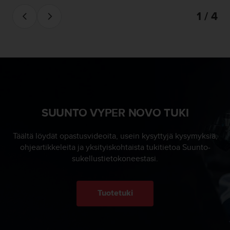
i
1 / 4
v
u
s
t
o
n
t
i
e
SUUNTO VYPER NOVO TUKI
t
o
j
Täältä löydät opastusvideoita, usein kysyttyjä kysymyksiä,
e
ohjeartikkeleita ja yksityiskohtaista tukitietoa Suunto-
n
sukellustietokoneestasi.
s
a
a
v
Tuotetuki
u
t
e