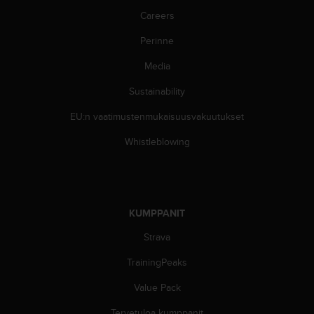
Careers
Perinne
Media
Sustainability
EU:n vaatimustenmukaisuusvakuutukset
Whistleblowing
KUMPPANIT
Strava
TrainingPeaks
Value Pack
Tervetuloa kumppanit