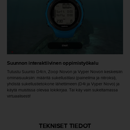
A
A
-
t
a
s
o
n
v
a
a
Suunnon interaktiivinen oppimistyökalu
t
Tutustu Suunto D4i:n, Zoop Novon ja Vyper Novon keskeisiin
i
ominaisuuksiin: määritä sukellustilasi (paineilma ja nitroksi),
m
yhdistä sukellustietokone lähettimeen (D4i ja Vyper Novo) ja
u
k
käytä muistissa olevaa lokikirjaa. Tai käy vain sukeltamassa
s
virtuaalisesti!
e
t
s
e
TEKNISET TIEDOT
k