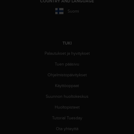
COUNTRY AND LANGUAGE
Suomi
TUKI
Palautukset ja hyvitykset
Tuen pääsivu
Ohjelmistopäivitykset
Käyttöoppaat
Suunnon huoltokeskus
Huoltopisteet
Tutorial Tuesday
Ota yhteyttä