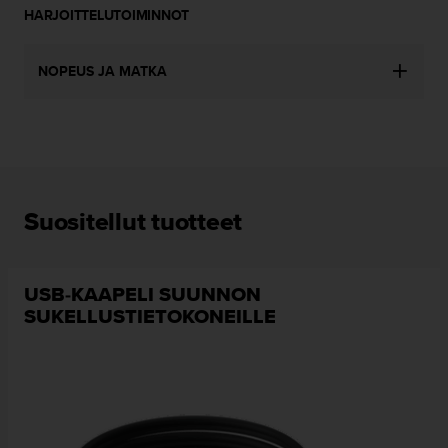
l
HARJOITTELUTOIMINNOT
v
e
l
NOPEUS JA MATKA
u
n
u
m
e
r
o
Suositellut tuotteet
o
n
+
1
USB-KAAPELI SUUNNON
8
SUKELLUSTIETOKONEILLE
5
5
2
5
8
0