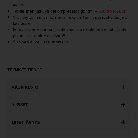
e
avulla
n
Täydellinen jatkuva dekompressioalgoritmi –
Suunto RGBM
v
Viisi käyttötilaa: paineilma, nitroksi, mittari, vapaasukellus ja ei
a
käytössä
a
Innovatiivinen apnea-ajastin vapaasukellukseen sekä ajastin
t
paineilma- ja nitroksikäyttöön
i
Sisäinen sukellussuunnittelija
m
u
k
s
e
TEKNISET TIEDOT
t
.
AKUN KESTO
S
o
i
YLEISET
t
a
y
LIITETTÄVYYS
h
d
y