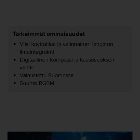
o
l
l
a
v
Tärkeimmät ominaisuudet
e
r
Viisi käyttötilaa ja valinnainen langaton
k
ilmaintegrointi
k
Digitaalinen kompassi ja kaasuseoksen
o
s
vaihto
i
Valmistettu Suomessa
v
Suunto RGBM
u
s
t
o
n
s
a
a
v