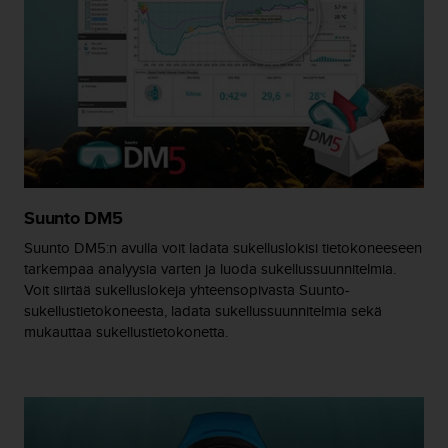
-
o
h
j
e
i
s
t
u
s
Suunto DM5
)
2
Suunto DM5:n avulla voit ladata sukelluslokisi tietokoneeseen
.
tarkempaa analyysia varten ja luoda sukellussuunnitelmia.
0
Voit siirtää sukelluslokeja yhteensopivasta Suunto-
-
sukellustietokoneesta, ladata sukellussuunnitelmia sekä
v
mukauttaa sukellustietokonetta.
e
r
s
i
o
n