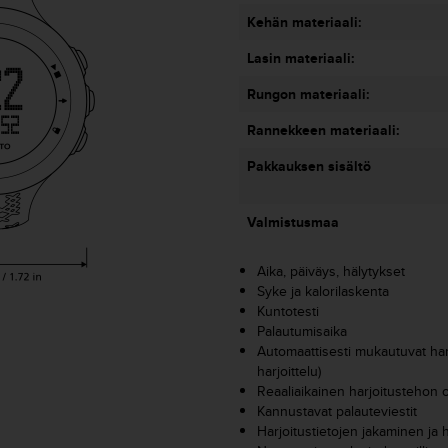
Kehän materiaali:
Lasin materiaali:
Rungon materiaali:
Rannekkeen materiaali:
Pakkauksen sisältö
Valmistusmaa
Aika, päiväys, hälytykset
Syke ja kalorilaskenta
Kuntotesti
Palautumisaika
Automaattisesti mukautuvat har
harjoittelu)
Reaaliaikainen harjoitustehon 
Kannustavat palauteviestit
Harjoitustietojen jakaminen ja 