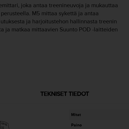
emittari, joka antaa treenineuvoja ja mukauttaa
 perusteella. M5 mittaa sykettä ja antaa
ulutuksesta ja harjoitustehon hallinnasta treenin
ta ja matkaa mittaavien Suunto POD -laitteiden
TEKNISET TIEDOT
Mitat
Paino