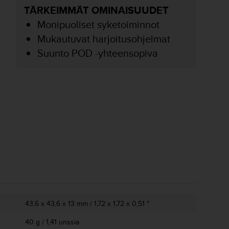
TÄRKEIMMÄT OMINAISUUDET
Monipuoliset syketoiminnot
Mukautuvat harjoitusohjelmat
Suunto POD -yhteensopiva
43,6 x 43,6 x 13 mm / 1,72 x 1,72 x 0,51 "
40 g / 1,41 unssia