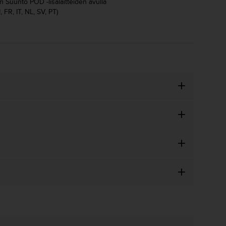
en Suunto POD -lisälaitteiden avulla
, FR, IT, NL, SV, PT)