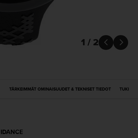
1 / 2


TÄRKEIMMÄT OMINAISUUDET & TEKNISET TIEDOT
TUKI
UIDANCE