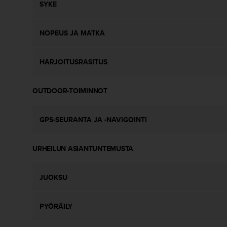
ä
SYKE
m
y
ö
NOPEUS JA MATKA
s
m
u
HARJOITUSRASITUS
i
d
OUTDOOR-TOIMINNOT
e
n
s
GPS-SEURANTA JA -NAVIGOINTI
a
a
v
URHEILUN ASIANTUNTEMUSTA
u
t
e
JUOKSU
t
t
a
PYÖRÄILY
v
u