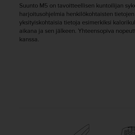
u
Suunto M5 on tavoitteellisen kuntoilijan syk
t
harjoitusohjelmia henkilökohtaisten tietojen
e
t
yksityiskohtaisia tietoja esimerkiksi kalorik
t
aikana ja sen jälkeen. Yhteensopiva nopeut
a
v
kanssa.
u
u
s
o
h
j
e
i
d
e
n
(
W
C
A
G