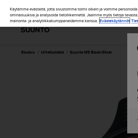
S
u
Käytämme evästeitä, jotta sivustomme toimii oikein ja voimme personoida s
u
ominaisuuksia ja analysoida tietoliikennettä. Jaamme myös tietoja tavasta
mainonta- ja analytiikkakumppaneidemme kanssa.
Evästekäytännöt
Tie
n
t
o
o
n
s
Etusivu
Urheilukellot
Suunto M5 Black/Silver
i
t
o
u
t
u
n
u
t
t
ä
y
t