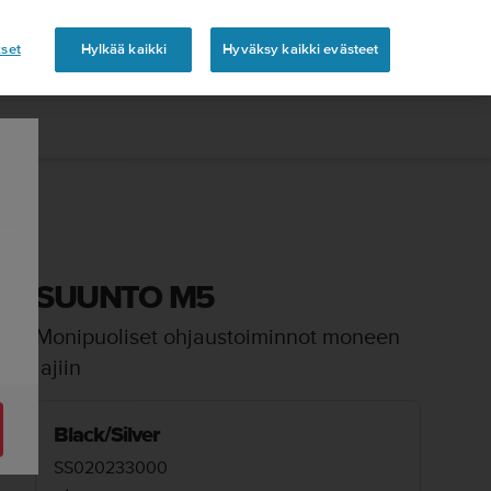
set
Hylkää kaikki
Hyväksy kaikki evästeet
SUUNTO M5
Monipuoliset ohjaustoiminnot moneen
lajiin
Black/Silver
SS020233000