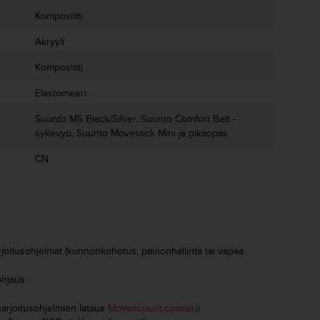
Komposiitti
Akryyli
Komposiitti
Elastomeeri
Suunto M5 Black/Silver, Suunto Comfort Belt -
sykevyö, Suunto Movestick Mini ja pikaopas
CN
joitusohjelmat (kunnonkohotus, painonhallinta tai vapaa
ohjaus
harjoitusohjelmien lataus
Movescount.comissa