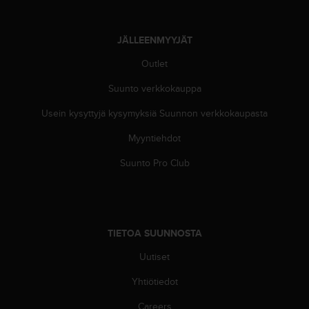
JÄLLEENMYYJÄT
Outlet
Suunto verkkokauppa
Usein kysyttyjä kysymyksiä Suunnon verkkokaupasta
Myyntiehdot
Suunto Pro Club
TIETOA SUUNNOSTA
Uutiset
Yhtiötiedot
Careers