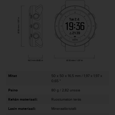
u
t
t
a
k
o
s
k
e
v
i
e
n
s
t
Mitat
50 x 50 x 16,5 mm / 1,97 x 1,97 x
a
0,65 "
n
Paino
80 g / 2,82 unssia
d
a
Kehän materiaali:
Ruostumaton teräs
r
d
Lasin materiaali:
Mineraalikristalli
i