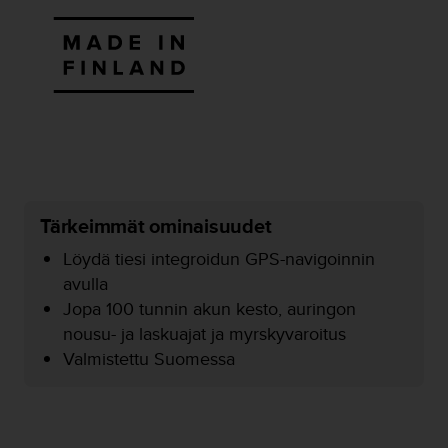
o
l
l
a
v
e
r
k
k
o
s
Tärkeimmät ominaisuudet
i
v
Löydä tiesi integroidun GPS-navigoinnin
u
avulla
s
Jopa 100 tunnin akun kesto, auringon
t
nousu- ja laskuajat ja myrskyvaroitus
o
n
Valmistettu Suomessa
s
a
a
v