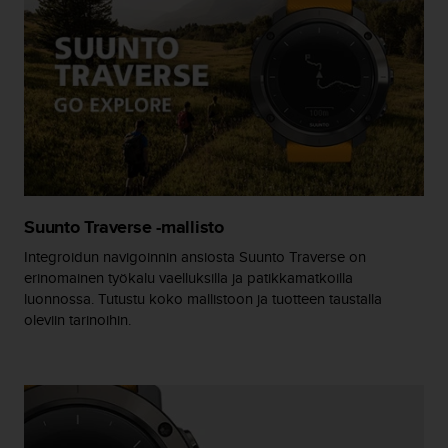
-
o
h
j
e
i
s
t
u
s
)
Suunto Traverse -mallisto
2
Integroidun navigoinnin ansiosta Suunto Traverse on
.
erinomainen työkalu vaelluksilla ja patikkamatkoilla
0
-
luonnossa. Tutustu koko mallistoon ja tuotteen taustalla
v
oleviin tarinoihin.
e
r
s
i
o
n