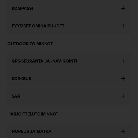
l
KOMPASSI
v
e
l
FYYSISET OMINAISUUDET
u
n
u
OUTDOOR-TOIMINNOT
m
e
r
GPS-SEURANTA JA -NAVIGOINTI
o
o
n
KORKEUS
+
1
8
SÄÄ
5
5
2
HARJOITTELUTOIMINNOT
5
8
NOPEUS JA MATKA
0