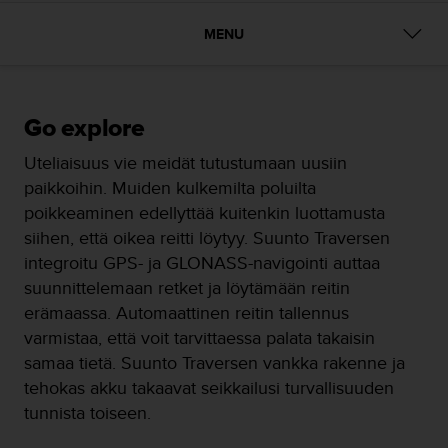
t
ä
MENU
m
ä
ä
n
t
Go explore
ä
Uteliaisuus vie meidät tutustumaan uusiin
l
l
paikkoihin. Muiden kulkemilta poluilta
ä
poikkeaminen edellyttää kuitenkin luottamusta
v
siihen, että oikea reitti löytyy. Suunto Traversen
e
integroitu GPS- ja GLONASS-navigointi auttaa
r
k
suunnittelemaan retket ja löytämään reitin
k
erämaassa. Automaattinen reitin tallennus
o
varmistaa, että voit tarvittaessa palata takaisin
s
samaa tietä. Suunto Traversen vankka rakenne ja
i
v
tehokas akku takaavat seikkailusi turvallisuuden
u
tunnista toiseen.
s
t