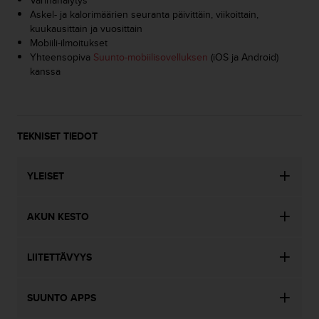
s
Askel- ja kalorimäärien seuranta päivittäin, viikoittain,
v
kuukausittain ja vuosittain
a
Mobiili-ilmoitukset
l
Yhteensopiva
Suunto-mobiilisovelluksen
(iOS ja Android)
t
kanssa
a
l
a
i
TEKNISET TIEDOT
s
e
e
YLEISET
n
a
s
AKUN KESTO
i
a
k
LIITETTÄVYYS
a
s
p
SUUNTO APPS
a