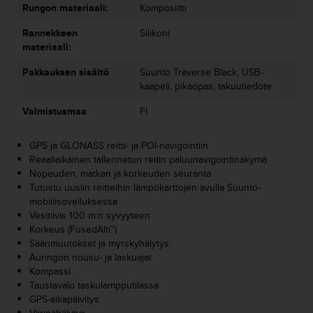
e
Rungon materiaali:
Komposiitti
n
v
Rannekkeen
Silikoni
a
materiaali:
a
Pakkauksen sisältö
Suunto Traverse Black, USB-
t
kaapeli, pikaopas, takuutiedote
i
m
Valmistusmaa
FI
u
k
s
GPS ja GLONASS reitti- ja POI-navigointiin
e
Reaaliaikainen tallennetun reitin paluunavigointinäkymä
t
Nopeuden, matkan ja korkeuden seuranta
.
Tutustu uusiin reitteihin lämpökarttojen avulla Suunto-
S
mobiilisovelluksessa
o
Vesitiivis 100 m:n syvyyteen
i
Korkeus (FusedAlti™)
t
Säänmuutokset ja myrskyhälytys
a
Auringon nousu- ja laskuajat
y
Kompassi
h
Taustavalo taskulampputilassa
d
GPS-aikapäivitys
y
Värinähälytys