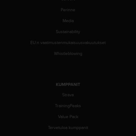
Perinne
Media
Sustainability
EU:n vaatimustenmukaisuusvakuutukset
Whistleblowing
KUMPPANIT
Strava
TrainingPeaks
Value Pack
Tervetuloa kumppanit