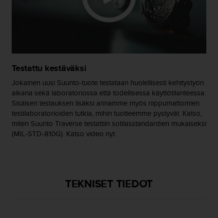
ä
m
y
ö
s
m
u
Testattu kestäväksi
i
d
Jokainen uusi Suunto-tuote testataan huolellisesti kehitystyön
e
aikana sekä laboratoriossa että todellisessa käyttötilanteessa.
n
Sisäisen testauksen lisäksi annamme myös riippumattomien
s
testilaboratorioiden tutkia, mihin tuotteemme pystyvät. Katso,
a
miten Suunto Traverse testattiin sotilasstandardien mukaiseksi
a
(MIL-STD-810G). Katso video nyt.
v
u
t
e
t
TEKNISET TIEDOT
t
a
v
u