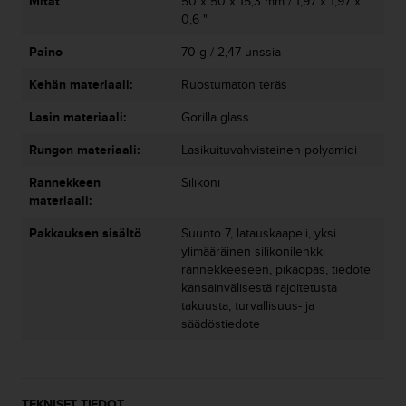
9
Mitat
50 x 50 x 15,3 mm / 1,97 x 1,97 x
0
0,6 "
0
Paino
70 g / 2,47 unssia
(
m
Kehän materiaali:
Ruostumaton teräs
a
k
Lasin materiaali:
Gorilla glass
s
u
Rungon materiaali:
Lasikuituvahvisteinen polyamidi
t
o
Rannekkeen
Silikoni
n
materiaali:
)
Pakkauksen sisältö
Suunto 7, latauskaapeli, yksi
,
ylimääräinen silikonilenkki
j
rannekkeeseen, pikaopas, tiedote
o
kansainvälisestä rajoitetusta
s
takuusta, turvallisuus- ja
t
säädöstiedote
ä
m
ä
n
s
TEKNISET TIEDOT