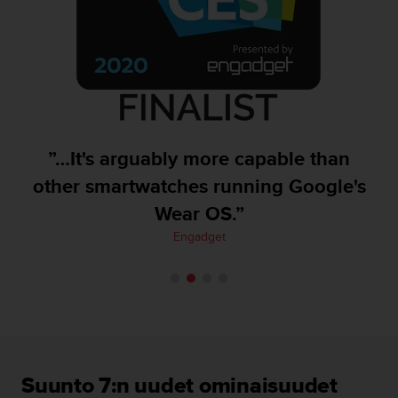
-
o
h
j
e
i
s
t
”…It's arguably more capable than
u
s
other smartwatches running Google's
)
Wear OS.”
2
.
Engadget
0
-
v
e
r
s
i
o
Suunto 7:n uudet ominaisuudet
n