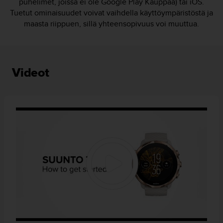
puhelimet, joissa ei ole Google Play Kauppaa) tai iOS.
Tuetut ominaisuudet voivat vaihdella käyttöympäristöstä ja
maasta riippuen, sillä yhteensopivuus voi muuttua.
Videot