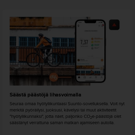
A
A
-
t
a
s
o
n
v
a
a
t
i
m
u
k
Säästä päästöjä lihasvoimalla
s
Seuraa omaa hyötyliikuntaasi Suunto-sovelluksella. Voit nyt
e
merkitä pyöräilysi, juoksusi, kävelysi tai muut aktiviteetit
t
"hyötyliikunnaksi", jotta näet, paljonko CO
e-päästöjä olet
s
2
säästänyt verrattuna saman matkan ajamiseen autolla.
e
k