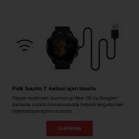
s
v
a
l
t
a
l
a
i
s
e
e
n
a
Pidä Suunto 7 -kellosi ajan tasalla
s
Pääset nauttimaan Suunnon ja Wear OS by Googlen™
i
parhaista uusista ominaisuuksista helposti langattomien
a
k
ohjelmistopäivitysten ansiosta.
a
s
Lisätietoja
p
a