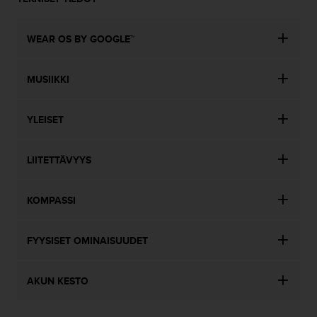
i
v
u
WEAR OS BY GOOGLE™
s
t
MUSIIKKI
o
n
t
YLEISET
i
e
t
LIITETTÄVYYS
o
j
e
KOMPASSI
n
s
a
FYYSISET OMINAISUUDET
a
v
u
AKUN KESTO
t
e