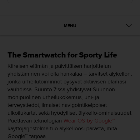
t
ä
m
ä
ä
MENU
n
t
ä
l
The Smartwatch for Sporty Life
l
ä
Kiireisen elämän ja päivittäisen harjoittelun
v
yhdistäminen voi olla hankalaa – tarvitset älykellon,
e
jonka urheilutoiminnot pysyvät aktiivisen elämäsi
r
k
vauhdissa. Suunto 7:ssä yhdistyvät Suunnon
k
monipuolinen urheilukokemus, uni- ja
o
terveystiedot, ilmaiset navigointikelpoiset
s
ulkoilukartat sekä hyödylliset älykello-ominaisuudet.
i
v
Puettavan teknologian
Wear OS by Google™
-
u
käyttöjärjestelmä tuo älykelloosi parasta, mitä
s
Google™ tarjoaa.
t