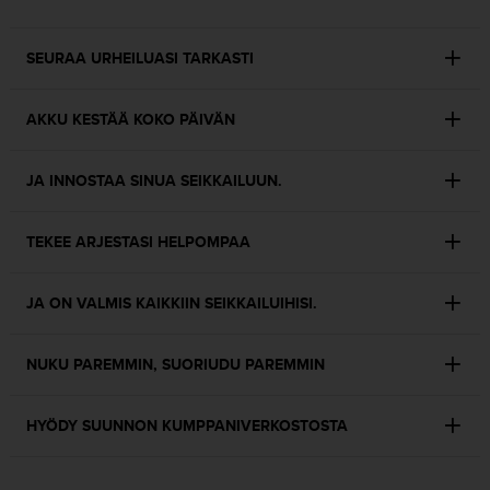
u
t
t
SEURAA URHEILUASI TARKASTI
a
k
AKKU KESTÄÄ KOKO PÄIVÄN
o
s
k
JA INNOSTAA SINUA SEIKKAILUUN.
e
v
i
TEKEE ARJESTASI HELPOMPAA
e
n
s
JA ON VALMIS KAIKKIIN SEIKKAILUIHISI.
t
a
n
NUKU PAREMMIN, SUORIUDU PAREMMIN
d
a
HYÖDY SUUNNON KUMPPANIVERKOSTOSTA
r
d
i