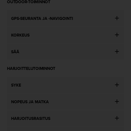
t
OUTDOOR-TOIMINNOT
t
a
GPS-SEURANTA JA -NAVIGOINTI
v
u
u
KORKEUS
d
e
s
SÄÄ
s
a
o
HARJOITTELUTOIMINNOT
n
o
n
SYKE
g
e
l
NOPEUS JA MATKA
m
i
HARJOITUSRASITUS
a
.