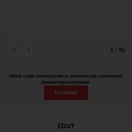
ä
m
y
ö
s
m
u
i
d
1 / 15
e
n
s
a
Nämä uudet ominaisuudet ja toiminnot saa uusimmasta
a
järjestelmäpäivityksestä.
v
u
Lisätietoja
t
e
t
t
a
EDUT
v
u