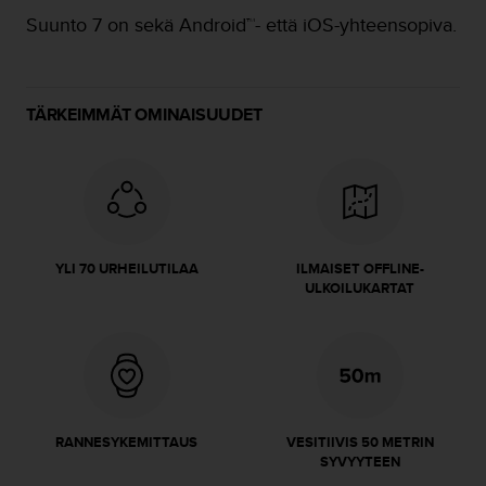
o
Suunto 7 on sekä Android™- että iOS-yhteensopiva.
l
l
a
v
TÄRKEIMMÄT OMINAISUUDET
e
r
k
k
o
s
i
YLI 70 URHEILUTILAA
ILMAISET OFFLINE-
v
ULKOILUKARTAT
u
s
t
o
n
s
a
RANNESYKEMITTAUS
VESITIIVIS 50 METRIN
a
SYVYYTEEN
v