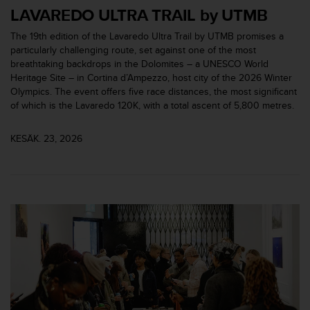
ä
LAVAREDO ULTRA TRAIL by UTMB
m
y
The 19th edition of the Lavaredo Ultra Trail by UTMB promises a
ö
particularly challenging route, set against one of the most
s
breathtaking backdrops in the Dolomites – a UNESCO World
m
Heritage Site – in Cortina d’Ampezzo, host city of the 2026 Winter
u
Olympics. The event offers five race distances, the most significant
i
of which is the Lavaredo 120K, with a total ascent of 5,800 metres.
d
e
KESÄK. 23, 2026
n
s
a
a
v
u
t
e
t
t
a
v
u