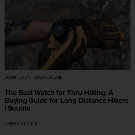
t
ä
m
ä
ä
n
t
ä
l
l
ä
v
e
SUUNTORUN
SUUNTOCLIMB
r
k
The Best Watch for Thru-Hiking: A
k
o
Buying Guide for Long-Distance Hikers
s
| Suunto
i
v
u
HEINÄK. 31, 2026
s
t