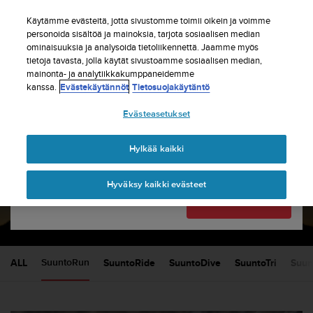
S
Tilaa uutiskirje ja saat 5% alennusta
| Ilmaiset
u
Käytämme evästeitä, jotta sivustomme toimii oikein ja voimme
palautukset
u
personoida sisältöä ja mainoksia, tarjota sosiaalisen median
Maasi tai alueesi:
ominaisuuksia ja analysoida tietoliikennettä. Jaamme myös
n
tietoja tavasta, jolla käytät sivustoamme sosiaalisen median,
t
mainonta- ja analytiikkakumppaneidemme
o
kanssa.
Evästekäytännöt
Tietosuojakäytäntö
United States
o
n
Etusivu
sports
Evästeasetukset
s
Currency: $ (USD)
i
t
Shipping only to United States
Suunto blog
Hylkää kaikki
o
u
Hyväksy kaikki evästeet
t
SUUNTORUN
Vaihda maatasi tai aluettasi
Jatka
u
n
u
t
t
ALL
SuuntoRide
SuuntoDive
SuuntoTri
Suun
SuuntoRun
ä
y
t