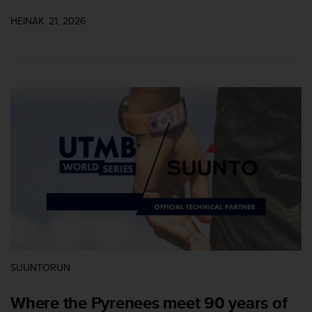
-
HEINÄK. 21, 2026
o
h
j
e
i
s
t
u
s
)
2
.
0
-
v
e
r
s
SUUNTORUN
i
o
Where the Pyrenees meet 90 years of
n