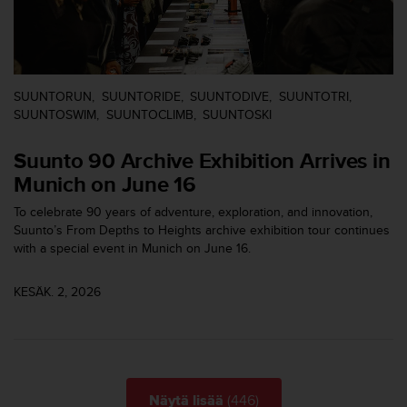
u
t
t
a
k
SUUNTORUN
SUUNTORIDE
SUUNTODIVE
SUUNTOTRI
o
SUUNTOSWIM
SUUNTOCLIMB
SUUNTOSKI
s
k
Suunto 90 Archive Exhibition Arrives in
e
v
Munich on June 16
i
To celebrate 90 years of adventure, exploration, and innovation,
e
Suunto’s From Depths to Heights archive exhibition tour continues
n
with a special event in Munich on June 16.
s
t
a
KESÄK. 2, 2026
n
d
a
r
d
i
(446)
Näytä lisää