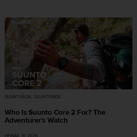
o
l
l
a
v
e
r
k
k
o
s
i
v
u
s
t
SUUNTORUN
SUUNTORIDE
o
n
Who Is Suunto Core 2 For? The
s
Adventurer's Watch
a
a
v
HEINÄK. 31, 2026