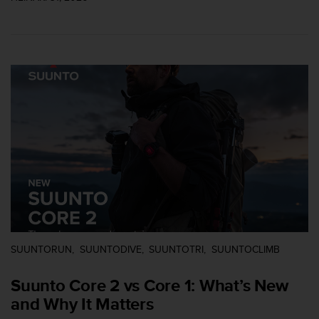
u
t
e
t
t
a
v
u
u
s
o
h
j
e
i
d
e
n
SUUNTORUN
SUUNTODIVE
SUUNTOTRI
SUUNTOCLIMB
(
W
Suunto Core 2 vs Core 1: What’s New
C
and Why It Matters
A
G