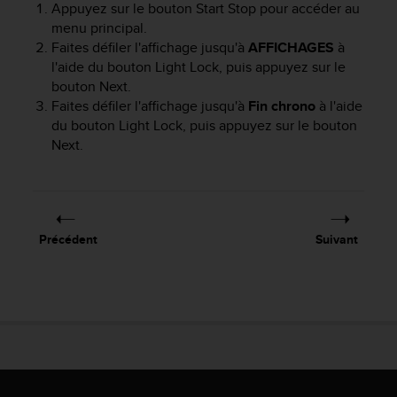
Appuyez sur le bouton
Start Stop
pour accéder au
e
menu principal.
b
Faites défiler l'affichage jusqu'à
AFFICHAGES
à
(
l'aide du bouton
Light Lock
, puis appuyez sur le
W
bouton
Next
.
e
b
Faites défiler l'affichage jusqu'à
Fin chrono
à l'aide
C
du bouton
Light Lock
, puis appuyez sur le bouton
o
Next
.
n
t
e
n
t
Précédent
Suivant
A
c
c
e
s
s
i
b
i