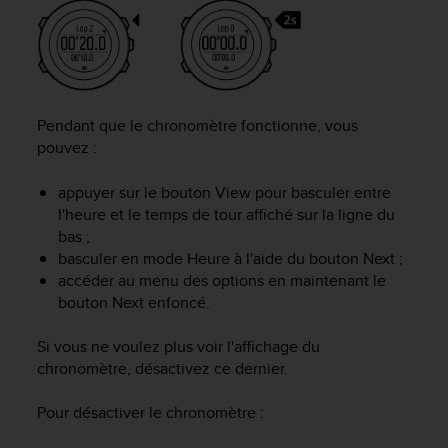
a
c
c
e
s
s
Pendant que le chronomètre fonctionne, vous
i
b
pouvez :
i
l
appuyer sur le bouton
View
pour basculer entre
i
l'heure et le temps de tour affiché sur la ligne du
t
bas ;
é
basculer en mode
Heure
à l'aide du bouton
Next
;
d
accéder au menu des options en maintenant le
u
bouton
Next
enfoncé.
c
o
n
Si vous ne voulez plus voir l'affichage du
t
chronomètre, désactivez ce dernier.
e
n
Pour désactiver le chronomètre :
u
W