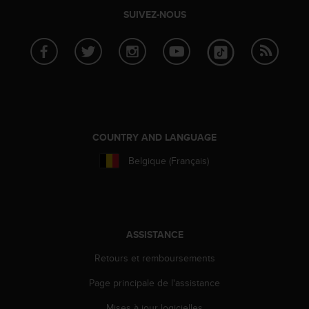
l
SUIVEZ-NOUS
i
t
y
G
u
i
d
e
l
COUNTRY AND LANGUAGE
i
n
Belgique (Français)
e
s
,
W
C
ASSISTANCE
A
G
Retours et remboursements
)
2
Page principale de l'assistance
.
Mises à jour logicielles