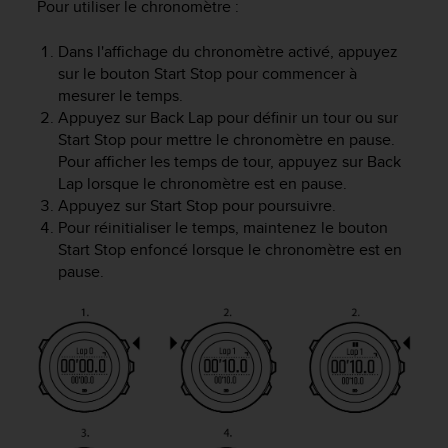
Pour utiliser le chronomètre :
f
o
Dans l'affichage du chronomètre activé, appuyez
r
sur le bouton
Start Stop
pour commencer à
m
i
mesurer le temps.
t
Appuyez sur
Back Lap
pour définir un tour ou sur
é
Start Stop
pour mettre le chronomètre en pause.
a
Pour afficher les temps de tour, appuyez sur
Back
u
Lap
lorsque le chronomètre est en pause.
x
Appuyez sur
Start Stop
pour poursuivre.
d
Pour réinitialiser le temps, maintenez le bouton
i
Start Stop
enfoncé lorsque le chronomètre est en
r
pause.
e
c
t
i
v
e
s
d
'