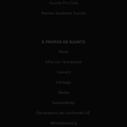
Suunto Pro Club
o
r
Remise étudiante Suunto
m
i
t
é
a
À PROPOS DE SUUNTO
u
x
News
a
u
Infos sur l'entreprise
t
r
Careers
e
Héritage
s
n
Media
o
r
Sustainability
m
e
Déclarations de conformité UE
s
d
Whistleblowing