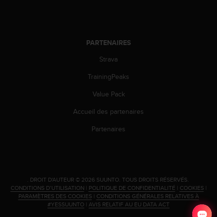
'
a
c
c
e
PARTENAIRES
s
Strava
s
i
TrainingPeaks
b
i
Value Pack
l
i
Accueil des partenaires
t
é
Partenaires
.
A
d
r
e
.
DROIT D'AUTEUR © 2026 SUUNTO.
TOUS DROITS RÉSERVÉS.
s
CONDITIONS D’UTILISATION
|
POLITIQUE DE CONFIDENTIALITÉ
|
COOKIES
|
s
PARAMÈTRES DES COOKIES
|
CONDITIONS GÉNÉRALES RELATIVES À
#YESSUUNTO
|
AVIS RELATIF AU EU DATA ACT
e
z