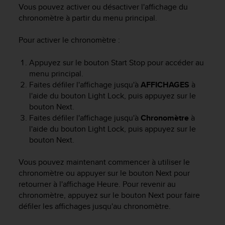
e
Vous pouvez activer ou désactiver l'affichage du
s
chronomètre à partir du menu principal.
i
t
Pour activer le chronomètre :
e
W
e
Appuyez sur le bouton
Start Stop
pour accéder au
b
menu principal.
a
Faites défiler l'affichage jusqu'à
AFFICHAGES
à
u
l'aide du bouton
Light Lock
, puis appuyez sur le
n
bouton
Next
.
i
Faites défiler l'affichage jusqu'à
Chronomètre
à
v
l'aide du bouton
Light Lock
, puis appuyez sur le
e
bouton
Next
.
a
u
A
Vous pouvez maintenant commencer à utiliser le
A
chronomètre ou appuyer sur le bouton
Next
pour
d
retourner à l'affichage
Heure
. Pour revenir au
e
chronomètre, appuyez sur le bouton
Next
pour faire
c
défiler les affichages jusqu'au chronomètre.
o
n