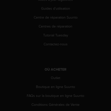
0
a
Guides d'utilisation
i
n
Centre de réparation Suunto
s
i
Centres de réparation
q
u
Tutorial Tuesday
'
Contactez-nous
à
a
s
s
u
OÙ ACHETER
r
e
Outlet
r
s
Boutique en ligne Suunto
a
c
FAQs sur la boutique en ligne Suunto
o
n
Conditions Générales de Vente
f