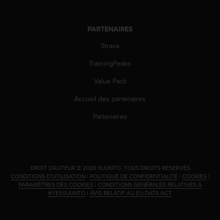
'
a
c
PARTENAIRES
c
e
Strava
s
s
TrainingPeaks
i
b
Value Pack
i
Accueil des partenaires
l
i
Partenaires
t
é
.
A
d
.
DROIT D'AUTEUR © 2026 SUUNTO.
TOUS DROITS RÉSERVÉS.
r
CONDITIONS D’UTILISATION
|
POLITIQUE DE CONFIDENTIALITÉ
|
COOKIES
|
e
PARAMÈTRES DES COOKIES
|
CONDITIONS GÉNÉRALES RELATIVES À
s
#YESSUUNTO
|
AVIS RELATIF AU EU DATA ACT
s
e
z