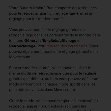
a
c
Votre
Suunto Ambit3 Run
comporte deux réglages
c
pour le rétroéclairage : un réglage 'général' et un
e
réglage pour les modes sportifs.
s
s
Vous pouvez modifier le réglage général du
i
rétroéclairage dans les paramètres de la montre dans
b
le menu
Général
»
Tonalités/affichage
»
i
Rétroéclairage
. Voir
Réglage des paramètres
. Vous
l
i
pouvez également modifier le réglage général dans
t
Movescount.
é
d
Pour vos modes sportifs, vous pouvez utiliser le
u
même mode de rétroéclairage que pour le réglage
c
général (par défaut), ou bien vous pouvez définir un
o
mode différent pour chaque mode sportif dans les
n
paramètres avancés dans Movescount.
t
e
Outre le mode, vous pouvez régler la luminosité du
n
u
rétroéclairage (en pourcentage) soit dans les
W