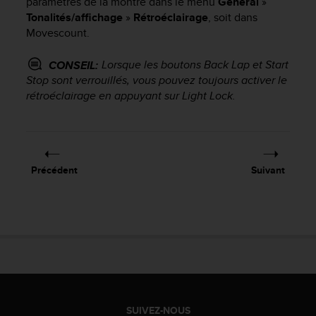
paramètres de la montre dans le menu
Général
»
e
Tonalités/affichage
»
Rétroéclairage
, soit dans
b
Movescount.
(
W
Lorsque les boutons
Back Lap
et
Start
CONSEIL:
e
Stop
sont verrouillés, vous pouvez toujours activer le
b
rétroéclairage en appuyant sur
Light Lock
.
C
o
n
t
e
n
Précédent
Suivant
t
A
c
c
e
s
s
i
b
i
SUIVEZ-NOUS