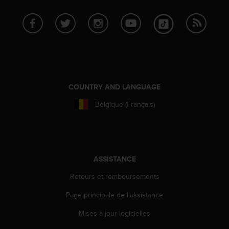
l
i
t
y
G
u
i
d
e
COUNTRY AND LANGUAGE
l
Belgique (Français)
i
n
e
s
,
W
ASSISTANCE
C
Retours et remboursements
A
G
Page principale de l'assistance
)
2
Mises à jour logicielles
.