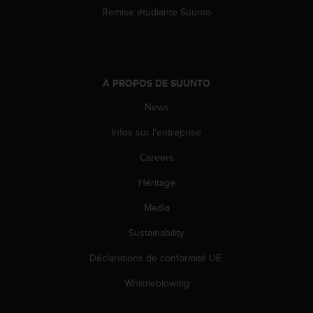
o
Remise étudiante Suunto
r
m
i
t
é
À PROPOS DE SUUNTO
a
u
News
x
Infos sur l'entreprise
a
u
Careers
t
r
Héritage
e
s
Media
n
o
Sustainability
r
Déclarations de conformité UE
m
e
Whistleblowing
s
d