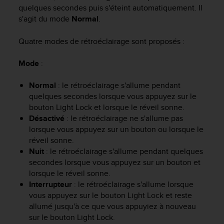
f
quelques secondes puis s'éteint automatiquement. Il
o
s'agit du mode
Normal
.
r
m
Quatre modes de rétroéclairage sont proposés :
i
t
Mode
:
é
a
Normal
: le rétroéclairage s'allume pendant
u
quelques secondes lorsque vous appuyez sur le
x
d
bouton
Light Lock
et lorsque le réveil sonne.
i
Désactivé
: le rétroéclairage ne s'allume pas
r
lorsque vous appuyez sur un bouton ou lorsque le
e
réveil sonne.
c
Nuit
: le rétroéclairage s'allume pendant quelques
t
secondes lorsque vous appuyez sur un bouton et
i
lorsque le réveil sonne.
v
Interrupteur
: le rétroéclairage s'allume lorsque
e
vous appuyez sur le bouton
Light Lock
et reste
s
allumé jusqu'à ce que vous appuyiez à nouveau
d
'
sur le bouton
Light Lock
.