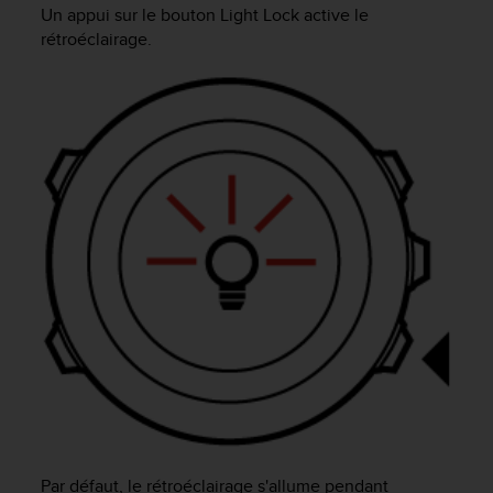
e
Un appui sur le bouton
Light Lock
active le
s
rétroéclairage.
i
t
e
W
e
b
a
u
n
i
v
e
a
u
A
A
d
e
c
o
Par défaut, le rétroéclairage s'allume pendant
n