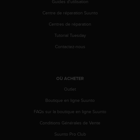
0
Guides d'utilisation
a
i
Centre de réparation Suunto
n
Centres de réparation
s
i
Tutorial Tuesday
q
u
Contactez-nous
'
à
a
s
s
OÙ ACHETER
u
r
Outlet
e
r
Boutique en ligne Suunto
s
FAQs sur la boutique en ligne Suunto
a
c
Conditions Générales de Vente
o
n
Suunto Pro Club
f