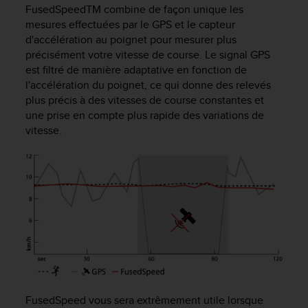
e
FusedSpeed
TM
combine de façon unique les
s
mesures effectuées par le GPS et le capteur
i
d'accélération au poignet pour mesurer plus
t
précisément votre vitesse de course. Le signal GPS
e
est filtré de manière adaptative en fonction de
W
e
l'accélération du poignet, ce qui donne des relevés
b
plus précis à des vitesses de course constantes et
a
une prise en compte plus rapide des variations de
u
vitesse.
n
i
v
e
a
u
A
A
d
e
c
o
FusedSpeed vous sera extrêmement utile lorsque
n