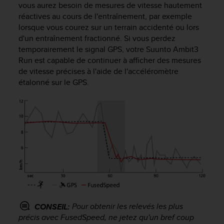
vous aurez besoin de mesures de vitesse hautement
f
réactives au cours de l'entraînement, par exemple
o
r
lorsque vous courez sur un terrain accidenté ou lors
m
d'un entraînement fractionné. Si vous perdez
i
temporairement le signal GPS, votre
Suunto Ambit3
t
Run
est capable de continuer à afficher des mesures
é
de vitesse précises à l'aide de l'accéléromètre
a
étalonné sur le GPS.
u
x
d
i
r
e
c
t
i
v
e
s
Pour obtenir les relevés les plus
CONSEIL:
d
'
précis avec FusedSpeed, ne jetez qu'un bref coup