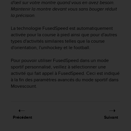
a
d'œil sur votre montre quand vous en avez besoin.
c
Maintenir la montre devant vous sans bouger réduit
c
la précision.
e
s
La technologie FusedSpeed est automatiquement
s
activée pour la course à pied ainsi que pour d'autres
i
types d'activités similaires telles que la course
b
d'orientation, l'unihockey et le football.
i
l
Pour pouvoir utiliser FusedSpeed dans un mode
i
t
sportif personnalisé, veillez à sélectionner une
é
activité qui fait appel à FusedSpeed. Ceci est indiqué
d
à la fin des paramètres avancés du mode sportif dans
u
Movescount.
c
o
n
t
e
Précédent
Suivant
n
u
W