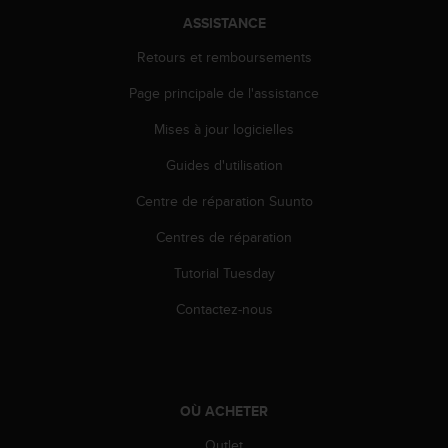
l
ASSISTANCE
i
t
Retours et remboursements
y
G
Page principale de l'assistance
u
Mises à jour logicielles
i
d
Guides d'utilisation
e
l
Centre de réparation Suunto
i
n
Centres de réparation
e
s
Tutorial Tuesday
,
Contactez-nous
W
C
A
G
)
2
OÙ ACHETER
.
Outlet