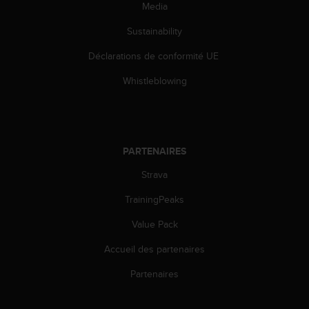
Media
o
r
Sustainability
m
i
Déclarations de conformité UE
t
é
Whistleblowing
a
u
x
a
u
PARTENAIRES
t
Strava
r
e
TrainingPeaks
s
n
Value Pack
o
r
Accueil des partenaires
m
e
Partenaires
s
d