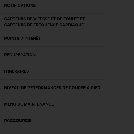
e
NOTIFICATIONS
b
(
CAPTEURS DE VITESSE ET DE FOULÉE ET
W
CAPTEURS DE FRÉQUENCE CARDIAQUE
e
b
POINTS D'INTÉRÊT
C
o
n
RÉCUPÉRATION
t
e
n
ITINÉRAIRES
t
A
NIVEAU DE PERFORMANCES DE COURSE À PIED
c
c
e
MENU DE MAINTENANCE
s
s
i
RACCOURCIS
b
i