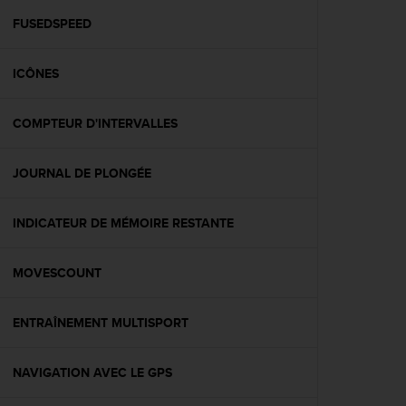
a
c
FUSEDSPEED
c
e
ICÔNES
s
s
i
COMPTEUR D'INTERVALLES
b
i
l
JOURNAL DE PLONGÉE
i
t
é
INDICATEUR DE MÉMOIRE RESTANTE
d
u
MOVESCOUNT
c
o
n
ENTRAÎNEMENT MULTISPORT
t
e
n
NAVIGATION AVEC LE GPS
u
W