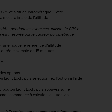
e GPS et altitude barométrique. Cette
 mesure finale de l'altitude.
edAlti pendant les exercices utilisant le GPS et
de est mesurée par le capteur barométrique.
r une nouvelle référence d'altitude
e durée maximale de 15 minutes.
lti :
des options.
ton
Light Lock
, puis sélectionnez l'option à l'aide
du bouton
Light Lock
, puis appuyez sur le
pareil commence à calculer l'altitude via
nutes à FusedAlti pour commencer à fonctionner.