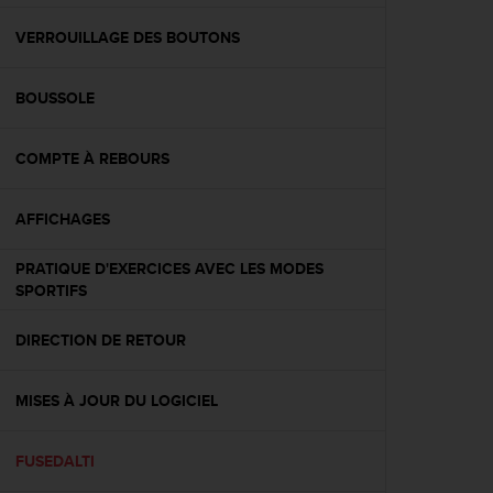
f
o
VERROUILLAGE DES BOUTONS
r
m
BOUSSOLE
i
t
é
COMPTE À REBOURS
a
u
x
AFFICHAGES
d
i
PRATIQUE D'EXERCICES AVEC LES MODES
r
SPORTIFS
e
c
DIRECTION DE RETOUR
t
i
v
MISES À JOUR DU LOGICIEL
e
s
d
FUSEDALTI
'