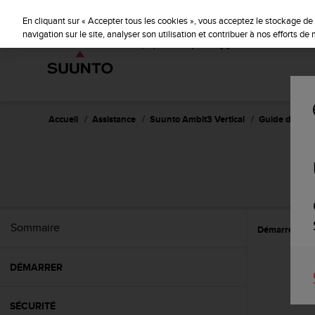
S
u
En cliquant sur « Accepter tous les cookies », vous acceptez le stockage de 
u
navigation sur le site, analyser son utilisation et contribuer à nos efforts d
n
t
o
s
'
e
Accueil
Assistance
Suunto Ambit3 Vertical
Guide d'utilisa
n
g
a
SU
g
e
à
a
Sommaire
Démarrer
C
m
e
n
DÉMARRER
e
r
c
SÉCURITÉ