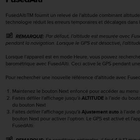
FusedAlti
TM
fournit un relevé de l'altitude combinant altitud
technologie réduit les erreurs temporaires et décalages dans la
Par défaut, l'altitude est mesurée avec Fus
REMARQUE:
pendant la navigation. Lorsque le GPS est désactivé, l'altitu
Lorsque l'appareil est en mode
Heure
, vous pouvez recherche
barométrique avec FusedAlti. Ceci active le GPS pendant un
Pour rechercher une nouvelle référence d'altitude avec FusedA
Maintenez le bouton
Next
enfoncé pour accéder au menu 
Faites défiler l'affichage jusqu'à
ALTITUDE
à l'aide du bou
du bouton
Next
Faites défiler l'affichage jusqu'à
Ajustement auto
à l'aide 
bouton
Next
pour activer l'option. Le GPS est activé et l'ap
FusedAlti.
En conditions optimales, il faut 4 à 12 mi