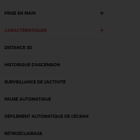
e
s
i
PRISE EN MAIN
t
e
CARACTÉRISTIQUES
W
e
b
DISTANCE 3D
a
u
n
HISTORIQUE D'ASCENSION
i
v
e
SURVEILLANCE DE L'ACTIVITÉ
a
u
PAUSE AUTOMATIQUE
A
A
d
DÉFILEMENT AUTOMATIQUE DE L'ÉCRAN
e
c
o
RÉTROÉCLAIRAGE
n