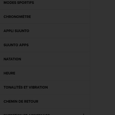
l
MODES SPORTIFS
i
t
CHRONOMÈTRE
y
G
u
APPLI SUUNTO
i
d
e
SUUNTO APPS
l
i
n
NATATION
e
s
HEURE
,
W
C
TONALITÉS ET VIBRATION
A
G
)
CHEMIN DE RETOUR
2
.