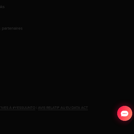
aks
s partenaires
s
TIVES À #YESSUUNTO
|
AVIS RELATIF AU EU DATA ACT