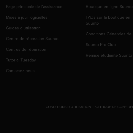
o
Page principale de l'assistance
Boutique en ligne Suunto
r
m
Mises à jour logicielles
FAQs sur la boutique en l
i
Suunto
t
Guides d'utilisation
é
Conditions Générales de
Centre de réparation Suunto
a
Suunto Pro Club
u
Centres de réparation
x
Remise étudiante Suunto
a
Tutorial Tuesday
u
t
Contactez-nous
r
e
s
n
o
r
CONDITIONS D’UTILISATION
|
POLITIQUE DE CONFIDE
m
e
s
d