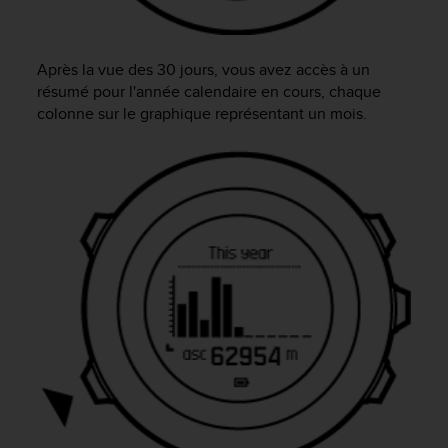
e
b
(
Après la vue des 30 jours, vous avez accès à un
W
résumé pour l'année calendaire en cours, chaque
e
colonne sur le graphique représentant un mois.
b
C
o
n
t
e
n
t
A
c
c
e
s
s
i
b
i