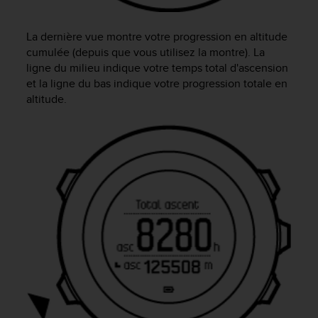
l
i
t
La dernière vue montre votre progression en altitude
y
cumulée (depuis que vous utilisez la montre). La
G
ligne du milieu indique votre temps total d'ascension
u
et la ligne du bas indique votre progression totale en
i
altitude.
d
e
l
i
n
e
s
,
W
C
A
G
)
2
.