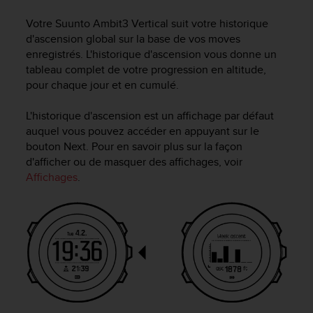
e
s
Votre
Suunto Ambit3 Vertical
suit votre historique
i
d'ascension global sur la base de vos moves
t
enregistrés. L'historique d'ascension vous donne un
e
tableau complet de votre progression en altitude,
W
pour chaque jour et en cumulé.
e
b
a
L'historique d'ascension est un affichage par défaut
u
auquel vous pouvez accéder en appuyant sur le
n
bouton
Next
. Pour en savoir plus sur la façon
i
d'afficher ou de masquer des affichages, voir
v
Affichages
.
e
a
u
A
A
d
e
c
o
n