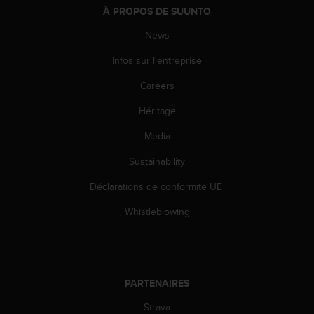
À PROPOS DE SUUNTO
-
v
News
o
u
Infos sur l'entreprise
s
a
Careers
u
S
Héritage
e
Media
r
v
Sustainability
i
c
Déclarations de conformité UE
e
c
Whistleblowing
l
i
e
n
t
PARTENAIRES
s
a
Strava