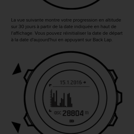
a
c
c
e
La vue suivante montre votre progression en altitude
s
sur 30 jours à partir de la date indiquée en haut de
s
l'affichage. Vous pouvez réinitialiser la date de départ
i
à la date d'aujourd'hui en appuyant sur
Back Lap
.
b
i
l
i
t
é
d
u
c
o
n
t
e
n
u
W