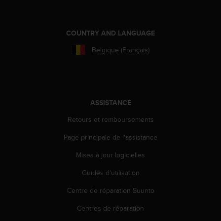
o
r
m
COUNTRY AND LANGUAGE
i
t
Belgique (Français)
é
a
u
x
a
ASSISTANCE
u
t
Retours et remboursements
r
e
Page principale de l'assistance
s
n
Mises à jour logicielles
o
Guides d'utilisation
r
m
Centre de réparation Suunto
e
s
Centres de réparation
d