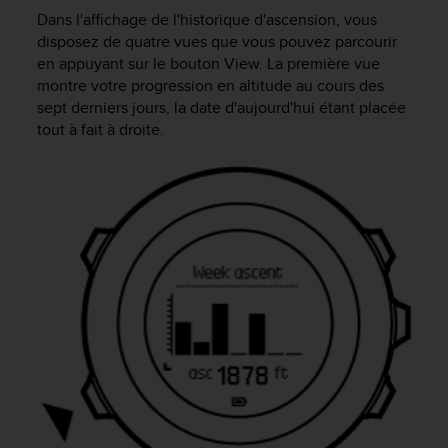
f
Dans l'affichage de l'historique d'ascension, vous
o
disposez de quatre vues que vous pouvez parcourir
r
en appuyant sur le bouton
View
. La première vue
m
montre votre progression en altitude au cours des
i
sept derniers jours, la date d'aujourd'hui étant placée
t
tout à fait à droite.
é
a
u
x
d
i
r
e
c
t
i
v
e
s
d
'