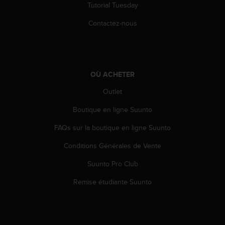
'
Tutorial Tuesday
a
c
Contactez-nous
c
e
s
s
i
OÙ ACHETER
b
Outlet
i
l
Boutique en ligne Suunto
i
t
FAQs sur la boutique en ligne Suunto
é
.
Conditions Générales de Vente
A
d
Suunto Pro Club
r
Remise étudiante Suunto
e
s
s
e
z