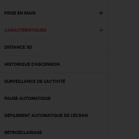
e
s
i
PRISE EN MAIN
t
e
CARACTÉRISTIQUES
W
e
b
DISTANCE 3D
a
u
n
HISTORIQUE D'ASCENSION
i
v
e
SURVEILLANCE DE L'ACTIVITÉ
a
u
PAUSE AUTOMATIQUE
A
A
d
DÉFILEMENT AUTOMATIQUE DE L'ÉCRAN
e
c
o
RÉTROÉCLAIRAGE
n