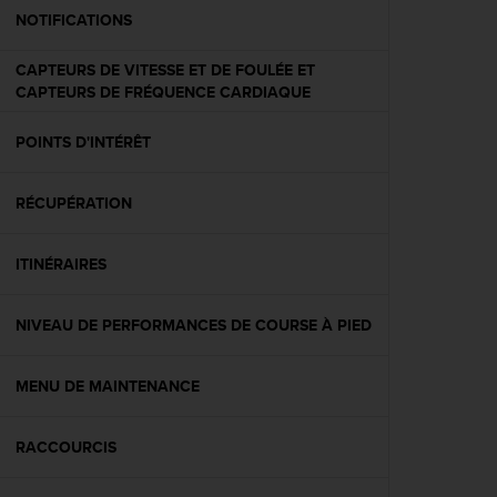
e
NOTIFICATIONS
b
(
CAPTEURS DE VITESSE ET DE FOULÉE ET
W
CAPTEURS DE FRÉQUENCE CARDIAQUE
e
b
POINTS D'INTÉRÊT
C
o
n
RÉCUPÉRATION
t
e
n
ITINÉRAIRES
t
A
NIVEAU DE PERFORMANCES DE COURSE À PIED
c
c
e
MENU DE MAINTENANCE
s
s
i
RACCOURCIS
b
i