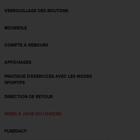
f
o
VERROUILLAGE DES BOUTONS
r
m
BOUSSOLE
i
t
é
COMPTE À REBOURS
a
u
x
AFFICHAGES
d
i
PRATIQUE D'EXERCICES AVEC LES MODES
r
SPORTIFS
e
c
DIRECTION DE RETOUR
t
i
v
MISES À JOUR DU LOGICIEL
e
s
d
FUSEDALTI
'