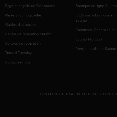
o
Page principale de l'assistance
Boutique en ligne Suunto
r
m
Mises à jour logicielles
FAQs sur la boutique en l
i
Suunto
t
Guides d'utilisation
é
Conditions Générales de
Centre de réparation Suunto
a
Suunto Pro Club
u
Centres de réparation
x
Remise étudiante Suunto
a
Tutorial Tuesday
u
t
Contactez-nous
r
e
s
n
o
r
CONDITIONS D’UTILISATION
|
POLITIQUE DE CONFIDE
m
e
s
d