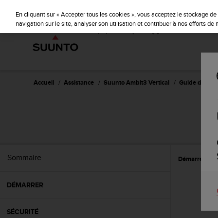
S
u
En cliquant sur « Accepter tous les cookies », vous acceptez le stockage de 
u
navigation sur le site, analyser son utilisation et contribuer à nos efforts d
n
t
o
s
'
e
Accueil
Assistance
Suunto Ambit3 Vertical
Guide d'utilisa
n
g
a
SU
g
e
à
a
Sommaire
Démarrer
C
m
e
n
DÉMARRER
e
r
c
SÉCURITÉ