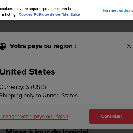
Inscrivez-vous à la newsletter et obtenez 5% de remise
| Retours gratuit
cookies sur votre appareil pour améliorer la
Paramètres des c
e marketing.
Cookies
Politique de confidentialité
Votre pays ou région :
tion - 1.2
United States
UNTO AMBIT3 VERTICAL GUIDE D'UTILISATION - 
Currency: $ (USD)
Shipping only to United States
aractéristiques
Mises à jour du logiciel
Changer votre pays ou région
Continuer
Mises à jour du logiciel