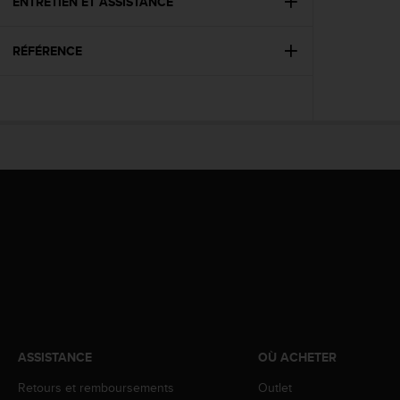
0
ENTRETIEN ET ASSISTANCE
a
i
RÉFÉRENCE
n
s
i
q
u
'
à
a
s
s
u
r
e
r
s
a
c
ASSISTANCE
OÙ ACHETER
o
n
Retours et remboursements
Outlet
f