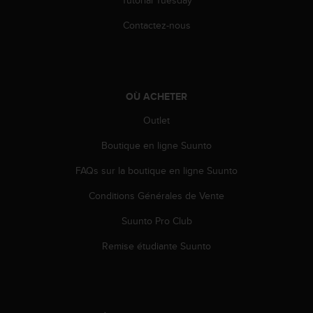
l
i
Contactez-nous
t
y
G
u
i
OÙ ACHETER
d
e
Outlet
l
Boutique en ligne Suunto
i
n
FAQs sur la boutique en ligne Suunto
e
s
Conditions Générales de Vente
,
W
Suunto Pro Club
C
A
Remise étudiante Suunto
G
)
2
.