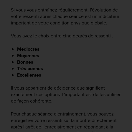
e
s
Si vous vous entraînez régulièrement, l'évolution de
i
votre ressenti après chaque séance est un indicateur
t
important de votre condition physique globale.
e
W
Vous avez le choix entre cinq degrés de ressenti :
e
b
a
Médiocres
u
Moyennes
n
Bonnes
i
Très bonnes
v
Excellentes
e
a
Il vous appartient de décider ce que signifient
u
exactement ces options. L'important est de les utiliser
A
A
de façon cohérente.
d
e
Pour chaque séance d'entraînement, vous pouvez
c
enregistrer votre ressenti sur la montre directement
o
après l'arrêt de l'enregistrement en répondant à la
n