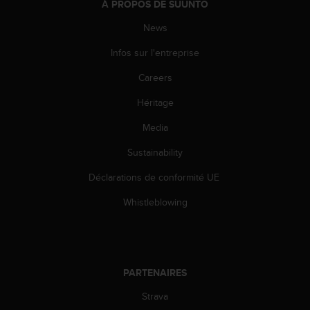
0
À PROPOS DE SUUNTO
a
News
i
n
Infos sur l'entreprise
s
i
Careers
q
u
Héritage
'
à
Media
a
Sustainability
s
s
Déclarations de conformité UE
u
r
Whistleblowing
e
r
s
a
c
PARTENAIRES
o
n
Strava
f