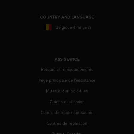
e
b
COUNTRY AND LANGUAGE
(
W
Belgique (Français)
e
b
C
o
n
t
ASSISTANCE
e
Retours et remboursements
n
t
Page principale de l'assistance
A
c
Mises à jour logicielles
c
e
Guides d'utilisation
s
Centre de réparation Suunto
s
i
Centres de réparation
b
i
Tutorial Tuesday