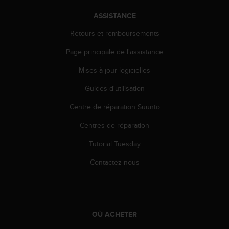
a
c
ASSISTANCE
c
e
Retours et remboursements
s
Page principale de l'assistance
s
i
Mises à jour logicielles
b
i
Guides d'utilisation
l
i
Centre de réparation Suunto
t
é
Centres de réparation
d
Tutorial Tuesday
u
c
Contactez-nous
o
n
t
e
n
OÙ ACHETER
u
W