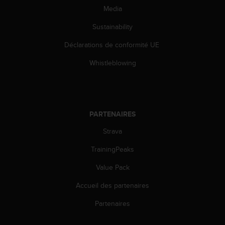
l
Media
i
t
Sustainability
y
G
Déclarations de conformité UE
u
Whistleblowing
i
d
e
l
i
PARTENAIRES
n
e
Strava
s
,
TrainingPeaks
W
C
Value Pack
A
G
Accueil des partenaires
)
Partenaires
2
.