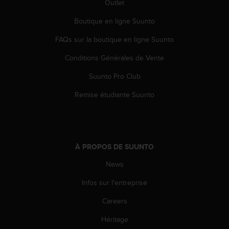
Outlet
e
b
Boutique en ligne Suunto
(
W
FAQs sur la boutique en ligne Suunto
e
Conditions Générales de Vente
b
C
Suunto Pro Club
o
n
Remise étudiante Suunto
t
e
n
t
A
À PROPOS DE SUUNTO
c
c
News
e
s
Infos sur l'entreprise
s
Careers
i
b
Héritage
i