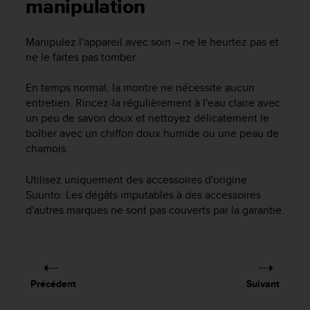
e
manipulation
s
i
Manipulez l'appareil avec soin – ne le heurtez pas et
t
ne le faites pas tomber.
e
W
e
En temps normal, la montre ne nécessite aucun
b
entretien. Rincez-la régulièrement à l'eau claire avec
a
un peu de savon doux et nettoyez délicatement le
u
boîtier avec un chiffon doux humide ou une peau de
n
chamois.
i
v
Utilisez uniquement des accessoires d'origine
e
Suunto. Les dégâts imputables à des accessoires
a
u
d'autres marques ne sont pas couverts par la garantie.
A
A
d
e
c
Précédent
Suivant
o
n