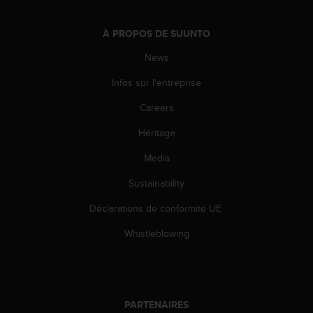
0
a
i
À PROPOS DE SUUNTO
n
s
News
i
Infos sur l'entreprise
q
u
Careers
'
à
Héritage
a
s
Media
s
u
Sustainability
r
Déclarations de conformité UE
e
r
Whistleblowing
s
a
c
o
n
PARTENAIRES
f