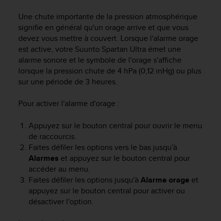
e
s
Une chute importante de la pression atmosphérique
i
signifie en général qu'un orage arrive et que vous
t
devez vous mettre à couvert. Lorsque l'alarme orage
e
est active, votre
Suunto Spartan Ultra
émet une
W
alarme sonore et le symbole de l'orage s'affiche
e
b
lorsque la pression chute de 4 hPa (0,12 inHg) ou plus
a
sur une période de 3 heures.
u
n
Pour activer l'alarme d'orage :
i
v
Appuyez sur le bouton central pour ouvrir le menu
e
de raccourcis.
a
Faites défiler les options vers le bas jusqu'à
u
Alarmes
et appuyez sur le bouton central pour
A
accéder au menu.
A
d
Faites défiler les options jusqu'à
Alarme orage
et
e
appuyez sur le bouton central pour activer ou
c
désactiver l'option.
o
n