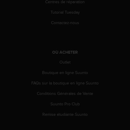
Centres de réparation
l
i
Tutorial Tuesday
t
y
Contactez-nous
G
u
i
d
e
OÙ ACHETER
l
i
Outlet
n
e
Boutique en ligne Suunto
s
FAQs sur la boutique en ligne Suunto
,
W
Conditions Générales de Vente
C
A
Suunto Pro Club
G
)
Remise étudiante Suunto
2
.