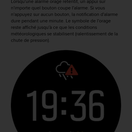
Lorsqu'une alarme orage retentit, un appui sur
f
n'importe quel bouton coupe l'alarme. Si vous
o
n'appuyez sur aucun bouton, la notification d'alarme
r
dure pendant une minute. Le symbole de l'orage
m
reste affiché jusqu'à ce que les conditions
i
t
météorologiques se stabilisent (ralentissement de la
é
chute de pression).
a
u
x
d
i
r
e
c
t
i
v
e
s
d
'