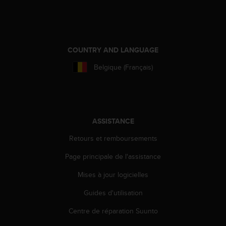
e
b
(
W
e
COUNTRY AND LANGUAGE
b
Belgique (Français)
C
o
n
t
e
n
ASSISTANCE
t
Retours et remboursements
A
c
Page principale de l'assistance
c
e
Mises à jour logicielles
s
s
Guides d'utilisation
i
b
Centre de réparation Suunto
i