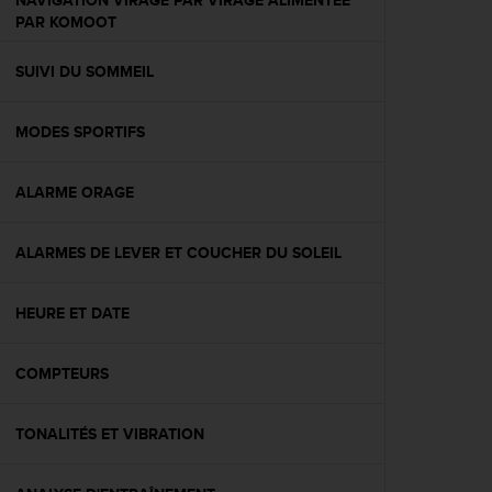
NAVIGATION VIRAGE PAR VIRAGE ALIMENTÉE
l
PAR KOMOOT
i
t
SUIVI DU SOMMEIL
y
G
u
MODES SPORTIFS
i
d
e
ALARME ORAGE
l
i
n
ALARMES DE LEVER ET COUCHER DU SOLEIL
e
s
HEURE ET DATE
,
W
C
COMPTEURS
A
G
)
TONALITÉS ET VIBRATION
2
.