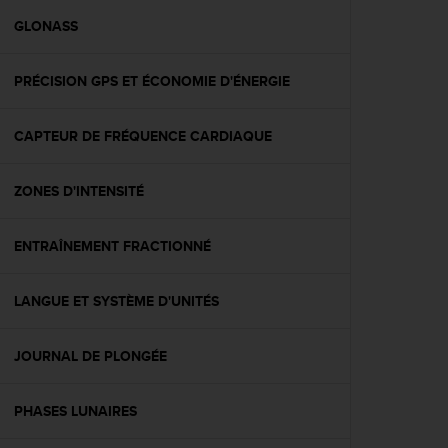
a
c
GLONASS
c
e
PRÉCISION GPS ET ÉCONOMIE D'ÉNERGIE
s
s
i
CAPTEUR DE FRÉQUENCE CARDIAQUE
b
i
l
ZONES D'INTENSITÉ
i
t
é
ENTRAÎNEMENT FRACTIONNÉ
d
u
LANGUE ET SYSTÈME D'UNITÉS
c
o
n
JOURNAL DE PLONGÉE
t
e
n
PHASES LUNAIRES
u
W