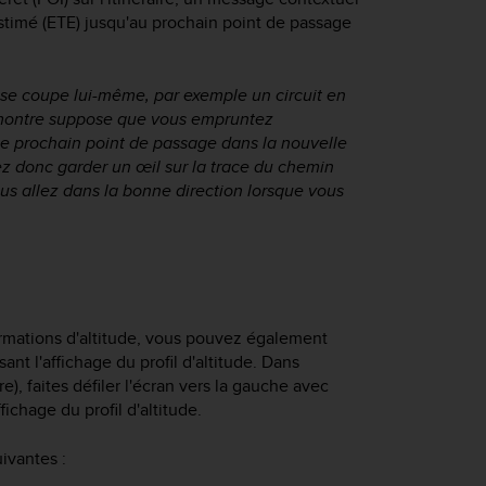
estimé (ETE) jusqu'au prochain point de passage
i se coupe lui-même, par exemple un circuit en
re montre suppose que vous empruntez
 le prochain point de passage dans la nouvelle
 donc garder un œil sur la trace du chemin
ous allez dans la bonne direction lorsque vous
ormations d'altitude, vous pouvez également
ant l'affichage du profil d'altitude. Dans
ire), faites défiler l'écran vers la gauche avec
ichage du profil d'altitude.
uivantes :