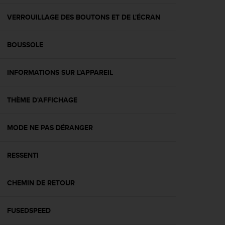
f
o
VERROUILLAGE DES BOUTONS ET DE L'ÉCRAN
r
m
BOUSSOLE
i
t
é
INFORMATIONS SUR L'APPAREIL
a
u
x
THÈME D'AFFICHAGE
d
i
r
MODE NE PAS DÉRANGER
e
c
RESSENTI
t
i
v
CHEMIN DE RETOUR
e
s
d
FUSEDSPEED
'