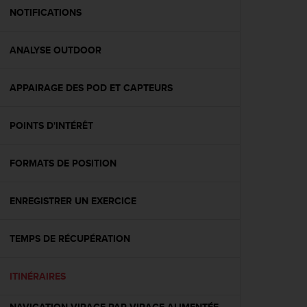
e
NOTIFICATIONS
b
(
ANALYSE OUTDOOR
W
e
b
APPAIRAGE DES POD ET CAPTEURS
C
o
n
POINTS D'INTÉRÊT
t
e
n
FORMATS DE POSITION
t
A
ENREGISTRER UN EXERCICE
c
c
e
TEMPS DE RÉCUPÉRATION
s
s
i
ITINÉRAIRES
b
i