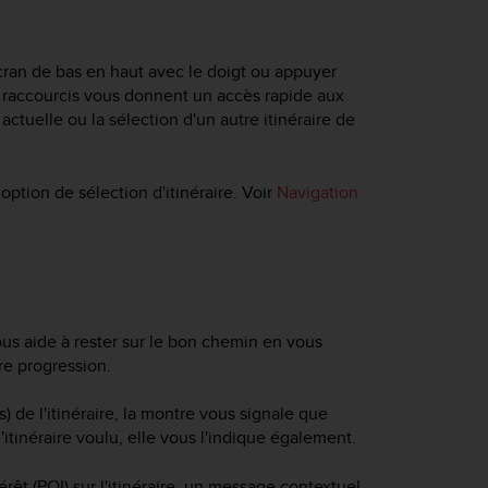
'écran de bas en haut avec le doigt ou appuyer
es raccourcis vous donnent un accès rapide aux
ctuelle ou la sélection d'un autre itinéraire de
tion de sélection d'itinéraire. Voir
Navigation
ous aide à rester sur le bon chemin en vous
re progression.
 de l'itinéraire, la montre vous signale que
itinéraire voulu, elle vous l'indique également.
êt (POI) sur l'itinéraire, un message contextuel