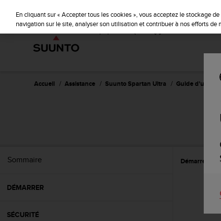
S
u
En cliquant sur « Accepter tous les cookies », vous acceptez le stockage de 
u
navigation sur le site, analyser son utilisation et contribuer à nos efforts d
n
t
o
s
'
e
Accueil
Assistance
Suunto Spartan Ultra
Guide d'utilisat
n
g
a
S
g
e
à
a
Sommaire
Démarrer
C
m
e
n
DÉMARRER
e
r
c
SÉCURITÉ