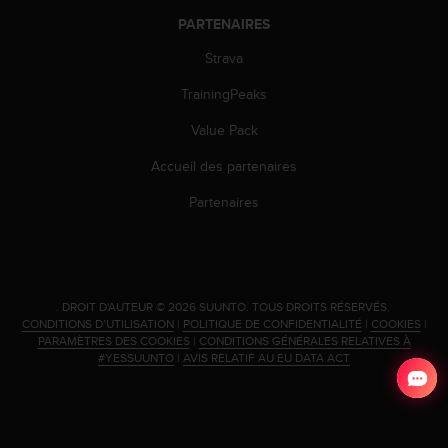
l
PARTENAIRES
i
t
Strava
y
G
TrainingPeaks
u
i
Value Pack
d
Accueil des partenaires
e
l
Partenaires
i
n
e
s
,
.
DROIT D'AUTEUR © 2026 SUUNTO.
TOUS DROITS RÉSERVÉS.
W
CONDITIONS D’UTILISATION
|
POLITIQUE DE CONFIDENTIALITÉ
|
COOKIES
|
C
PARAMÈTRES DES COOKIES
|
CONDITIONS GÉNÉRALES RELATIVES À
A
#YESSUUNTO
|
AVIS RELATIF AU EU DATA ACT
G
)
2
.