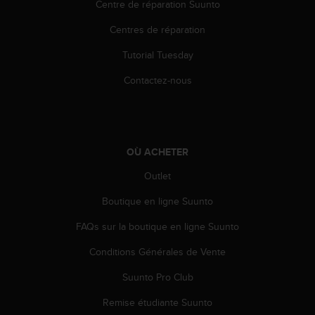
a
Centre de réparation Suunto
c
Centres de réparation
c
e
Tutorial Tuesday
s
s
Contactez-nous
i
b
i
l
i
OÙ ACHETER
t
é
Outlet
d
u
Boutique en ligne Suunto
c
FAQs sur la boutique en ligne Suunto
o
n
Conditions Générales de Vente
t
e
Suunto Pro Club
n
u
Remise étudiante Suunto
W