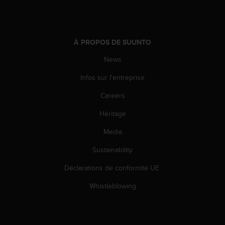
e
b
(
W
À PROPOS DE SUUNTO
e
b
News
C
Infos sur l'entreprise
o
n
Careers
t
e
Héritage
n
t
Media
A
c
Sustainability
c
Déclarations de conformité UE
e
s
Whistleblowing
s
i
b
i