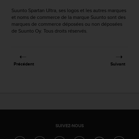
e
s
Suunto Spartan Ultra
, ses logos et les autres marques
i
et noms de commerce de la marque Suunto sont des
t
marques de commerce déposées ou non déposées
e
de Suunto Oy. Tous droits réservés.
W
e
b
a
u
n
Précédent
Suivant
i
v
e
a
u
A
A
d
e
c
SUIVEZ-NOUS
o
n