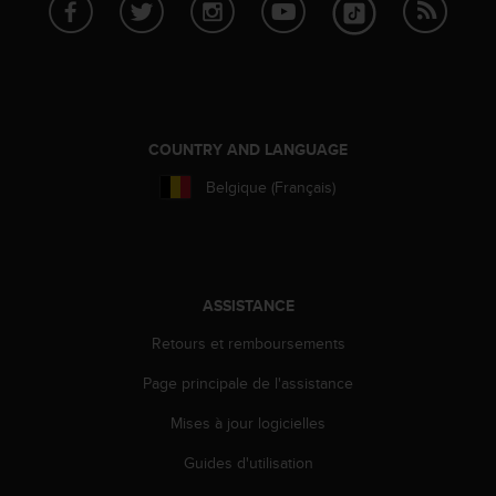
f
o
r
m
i
t
é
COUNTRY AND LANGUAGE
a
Belgique (Français)
u
x
d
i
r
e
ASSISTANCE
c
Retours et remboursements
t
i
Page principale de l'assistance
v
e
Mises à jour logicielles
s
d
Guides d'utilisation
'