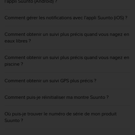
l'appli Suunto (Android) ?
f
o
r
Comment gérer les notifications avec l'appli Suunto (iOS) ?
m
i
Comment obtenir un suivi plus précis quand vous nagez en
t
é
eaux libres ?
a
u
Comment obtenir un suivi plus précis quand vous nagez en
x
piscine ?
d
i
r
Comment obtenir un suivi GPS plus précis ?
e
c
t
Comment puis-je réinitialiser ma montre Suunto ?
i
v
e
Où puis-je trouver le numéro de série de mon produit
s
Suunto ?
d
'