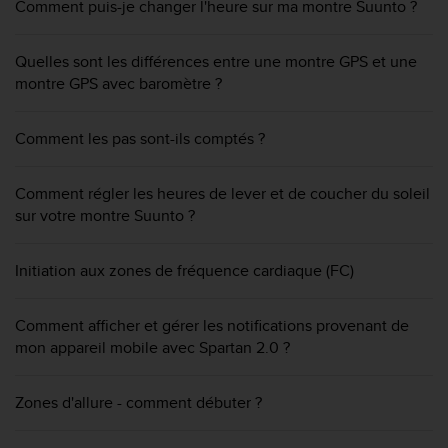
a
Comment puis-je changer l'heure sur ma montre Suunto ?
c
c
Quelles sont les différences entre une montre GPS et une
e
montre GPS avec baromètre ?
s
s
i
Comment les pas sont-ils comptés ?
b
i
l
Comment régler les heures de lever et de coucher du soleil
i
sur votre montre Suunto ?
t
é
d
Initiation aux zones de fréquence cardiaque (FC)
u
c
Comment afficher et gérer les notifications provenant de
o
n
mon appareil mobile avec Spartan 2.0 ?
t
e
Zones d'allure - comment débuter ?
n
u
W