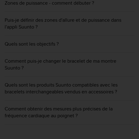
Zones de puissance - comment débuter ?
e
b
(
Puis-je définir des zones d'allure et de puissance dans
W
l'appli Suunto ?
e
b
C
Quels sont les objectifs ?
o
n
Comment puis-je changer le bracelet de ma montre
t
e
Suunto ?
n
t
Quels sont les produits Suunto compatibles avec les
A
bracelets interchangeables vendus en accessoires ?
c
c
e
Comment obtenir des mesures plus précises de la
s
fréquence cardiaque au poignet ?
s
i
b
i