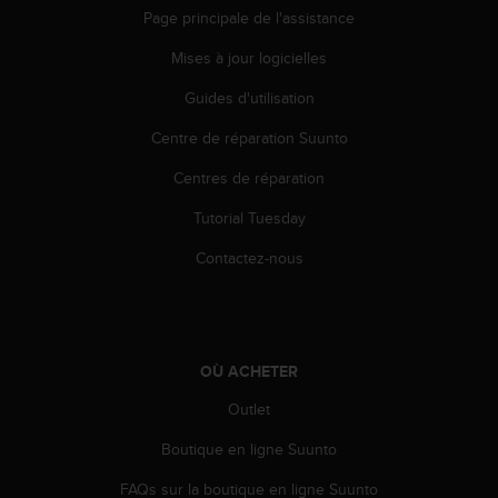
0
Page principale de l'assistance
a
i
Mises à jour logicielles
n
s
Guides d'utilisation
i
q
Centre de réparation Suunto
u
Centres de réparation
'
à
Tutorial Tuesday
a
s
Contactez-nous
s
u
r
e
r
OÙ ACHETER
s
a
Outlet
c
o
Boutique en ligne Suunto
n
FAQs sur la boutique en ligne Suunto
f