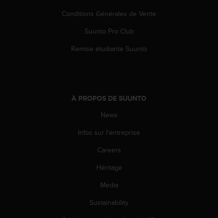
o
Conditions Générales de Vente
r
m
Suunto Pro Club
i
t
Remise étudiante Suunto
é
a
u
x
a
À PROPOS DE SUUNTO
u
t
News
r
Infos sur l'entreprise
e
s
Careers
n
o
Héritage
r
m
Media
e
s
Sustainability
d