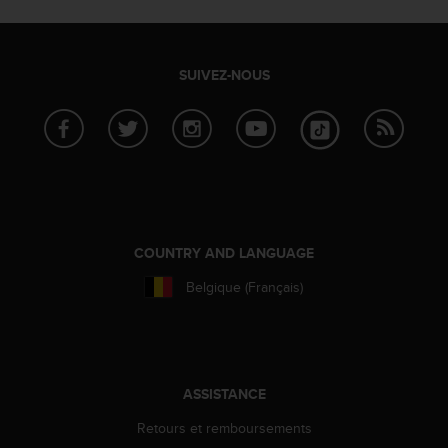
l
i
t
y
SUIVEZ-NOUS
G
u
i
d
e
l
i
n
e
COUNTRY AND LANGUAGE
s
Belgique (Français)
,
W
C
A
G
)
ASSISTANCE
2
Retours et remboursements
.