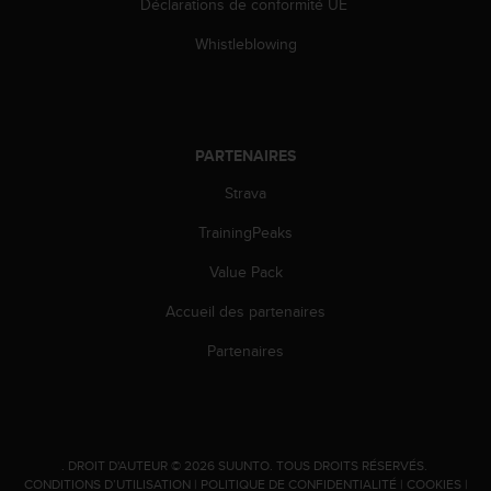
Déclarations de conformité UE
'
a
Whistleblowing
c
c
e
s
s
PARTENAIRES
i
b
Strava
i
l
TrainingPeaks
i
t
Value Pack
é
Accueil des partenaires
.
A
Partenaires
d
r
e
s
s
e
.
DROIT D'AUTEUR © 2026 SUUNTO.
TOUS DROITS RÉSERVÉS.
CONDITIONS D’UTILISATION
|
POLITIQUE DE CONFIDENTIALITÉ
|
COOKIES
|
z