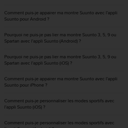
e
s
i
Comment puis-je appairer ma montre Suunto avec l'appli
t
Suunto pour Android ?
e
W
Pourquoi ne puis-je pas lier ma montre Suunto 3, 5, 9 ou
e
b
Spartan avec l'appli Suunto (Android) ?
a
u
Pourquoi ne puis-je pas lier ma montre Suunto 3, 5, 9 ou
n
Spartan avec l'appli Suunto (iOS) ?
i
v
e
Comment puis-je appairer ma montre Suunto avec l'appli
a
Suunto pour iPhone ?
u
A
A
Comment puis-je personnaliser les modes sportifs avec
d
l'appli Suunto (iOS) ?
e
c
o
Comment puis-je personnaliser les modes sportifs avec
n