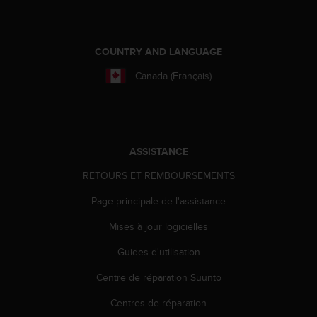
e
b
(
COUNTRY AND LANGUAGE
W
e
Canada (Français)
b
C
o
n
t
ASSISTANCE
e
n
RETOURS ET REMBOURSEMENTS
t
A
Page principale de l'assistance
c
c
Mises à jour logicielles
e
Guides d'utilisation
s
s
Centre de réparation Suunto
i
b
Centres de réparation
i