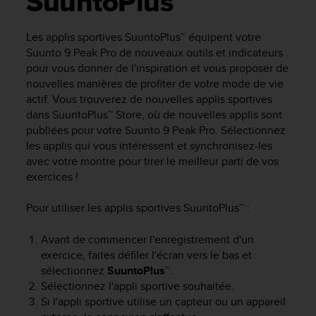
SuuntoPlus™
e
s
i
Les applis sportives SuuntoPlus™ équipent votre
t
Suunto 9 Peak Pro
de nouveaux outils et indicateurs
e
pour vous donner de l'inspiration et vous proposer de
W
nouvelles manières de profiter de votre mode de vie
e
actif. Vous trouverez de nouvelles applis sportives
b
a
dans SuuntoPlus™ Store, où de nouvelles applis sont
u
publiées pour votre
Suunto 9 Peak Pro
. Sélectionnez
n
les applis qui vous intéressent et synchronisez-les
i
avec votre montre pour tirer le meilleur parti de vos
v
exercices !
e
a
Pour utiliser les applis sportives SuuntoPlus™ :
u
A
Avant de commencer l'enregistrement d'un
A
exercice, faites défiler l'écran vers le bas et
d
e
sélectionnez
SuuntoPlus™
.
c
Sélectionnez l'appli sportive souhaitée.
o
Si l'appli sportive utilise un capteur ou un appareil
n