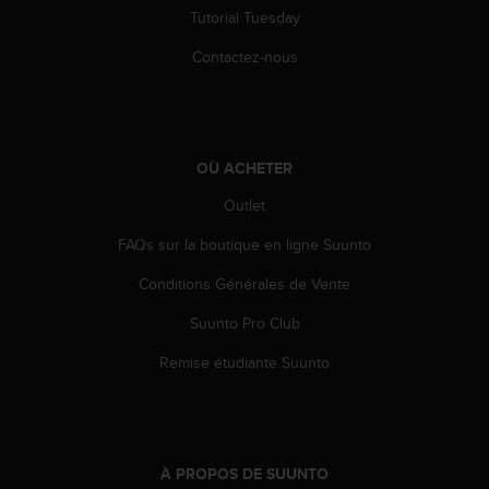
l
Tutorial Tuesday
i
t
Contactez-nous
y
G
u
i
d
OÙ ACHETER
e
Outlet
l
i
FAQs sur la boutique en ligne Suunto
n
e
Conditions Générales de Vente
s
,
Suunto Pro Club
W
C
Remise étudiante Suunto
A
G
)
2
.
À PROPOS DE SUUNTO