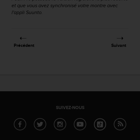
a
et que vous avez synchronisé votre montre avec
c
l'appli Suunto.
c
e
s
s
i
Précédent
Suivant
b
i
l
i
t
é
d
u
c
o
SUIVEZ-NOUS
n
t
e
n
u
W