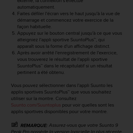
externe, la connexion s'effectue
f
automatiquement.
o
Faites défiler l'écran vers le haut jusqu'à la vue de
r
démarrage et commencez votre exercice de la
m
façon habituelle.
i
Appuyez sur le bouton central jusqu'à ce que vous
t
atteigniez l'appli sportive SuuntoPlus™, qui
é
a
apparaît sous la forme d'un affichage distinct.
u
Après avoir arrêté l'enregistrement de l'exercice,
x
vous trouverez le résultat de l'appli sportive
d
SuuntoPlus™ dans le récapitulatif si un résultat
i
pertinent a été obtenu.
r
e
Vous pouvez sélectionner dans l'appli Suunto les
c
applis sportives SuuntoPlus™ que vous souhaitez
t
utiliser sur la montre. Consultez
i
Suunto.com/Suuntoplus
pour voir quelles sont les
v
e
applis sportives disponibles pour votre montre.
s
d
Assurez-vous que votre
Suunto 9
REMARQUE:
'
Peak Pro
possède la version logicielle la plus récente