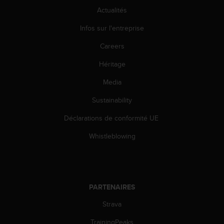
0
Actualités
a
i
Infos sur l'entreprise
n
s
Careers
i
q
Héritage
u
'
Media
à
Sustainability
a
s
Déclarations de conformité UE
s
u
Whistleblowing
r
e
r
s
a
PARTENAIRES
c
o
Strava
n
f
TrainingPeaks