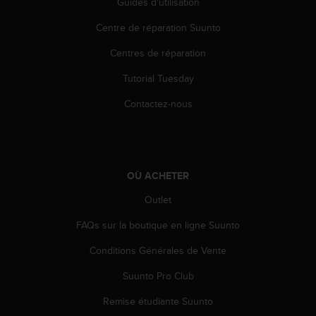
Guides d'utilisation
'
a
Centre de réparation Suunto
c
c
Centres de réparation
e
s
Tutorial Tuesday
s
i
Contactez-nous
b
i
l
i
t
OÙ ACHETER
é
Outlet
.
A
FAQs sur la boutique en ligne Suunto
d
r
Conditions Générales de Vente
e
s
Suunto Pro Club
s
e
Remise étudiante Suunto
z