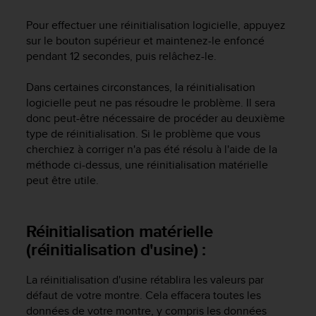
a
c
Pour effectuer une réinitialisation logicielle, appuyez
c
sur le bouton supérieur et maintenez-le enfoncé
e
pendant 12 secondes, puis relâchez-le.
s
s
Dans certaines circonstances, la réinitialisation
i
logicielle peut ne pas résoudre le problème. Il sera
b
i
donc peut-être nécessaire de procéder au deuxième
l
type de réinitialisation. Si le problème que vous
i
cherchiez à corriger n'a pas été résolu à l'aide de la
t
méthode ci-dessus, une réinitialisation matérielle
é
peut être utile.
d
u
c
Réinitialisation matérielle
o
n
(réinitialisation d'usine) :
t
e
La réinitialisation d'usine rétablira les valeurs par
n
défaut de votre montre. Cela effacera toutes les
u
données de votre montre, y compris les données
W