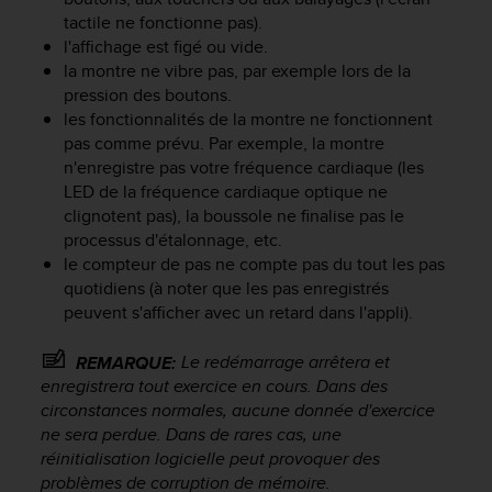
f
tactile ne fonctionne pas).
o
l'affichage est figé ou vide.
r
la montre ne vibre pas, par exemple lors de la
m
pression des boutons.
i
les fonctionnalités de la montre ne fonctionnent
t
pas comme prévu. Par exemple, la montre
é
n'enregistre pas votre fréquence cardiaque (les
a
LED de la fréquence cardiaque optique ne
u
x
clignotent pas), la boussole ne finalise pas le
d
processus d'étalonnage, etc.
i
le compteur de pas ne compte pas du tout les pas
r
quotidiens (à noter que les pas enregistrés
e
peuvent s'afficher avec un retard dans l'appli).
c
t
Le redémarrage arrêtera et
REMARQUE:
i
enregistrera tout exercice en cours. Dans des
v
circonstances normales, aucune donnée d'exercice
e
s
ne sera perdue. Dans de rares cas, une
d
réinitialisation logicielle peut provoquer des
'
problèmes de corruption de mémoire.