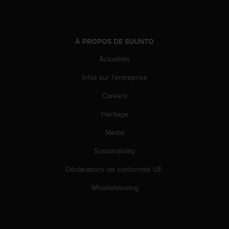
-
v
o
u
À PROPOS DE SUUNTO
s
Actualités
a
u
Infos sur l'entreprise
S
e
Careers
r
v
Héritage
i
c
Media
e
Sustainability
c
l
Déclarations de conformité UE
i
e
Whistleblowing
n
t
s
a