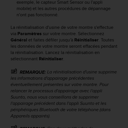
exemple, le capteur Smart Sensor ou l'appli
l
mobile) et les autres procédures de dépannage
i
t
n'ont pas fonctionné.
y
G
La réinitialisation d'usine de votre montre s'effectue
u
via
Paramètres
sur votre montre. Sélectionnez
i
Général
et faites défiler jusqu'à
Réinitialiser
. Toutes
d
les données de votre montre seront effacées pendant
e
la réinitialisation. Lancez la réinitialisation en
l
sélectionnant
Réinitialiser
.
i
n
e
La réinitialisation d'usine supprime
REMARQUE:
s
les informations d'appairage précédentes
,
éventuellement présentes sur votre montre. Pour
W
relancer le processus d'appairage avec l'appli
C
Suunto, nous vous conseillons de supprimer
A
l'appairage précédent dans l'appli Suunto et les
G
périphériques Bluetooth de votre téléphone (dans
)
Appareils appairés).
2
.