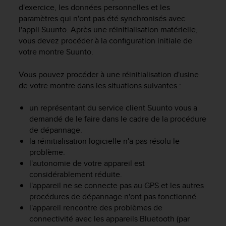
d'exercice, les données personnelles et les
e
paramètres qui n'ont pas été synchronisés avec
b
(
l'appli Suunto. Après une réinitialisation matérielle,
W
vous devez procéder à la configuration initiale de
e
votre montre Suunto.
b
C
Vous pouvez procéder à une réinitialisation d'usine
o
de votre montre dans les situations suivantes :
n
t
un représentant du service client Suunto vous a
e
demandé de le faire dans le cadre de la procédure
n
de dépannage.
t
A
la réinitialisation logicielle n'a pas résolu le
c
problème.
c
l'autonomie de votre appareil est
e
considérablement réduite.
s
l'appareil ne se connecte pas au GPS et les autres
s
procédures de dépannage n'ont pas fonctionné.
i
l'appareil rencontre des problèmes de
b
connectivité avec les appareils Bluetooth (par
i