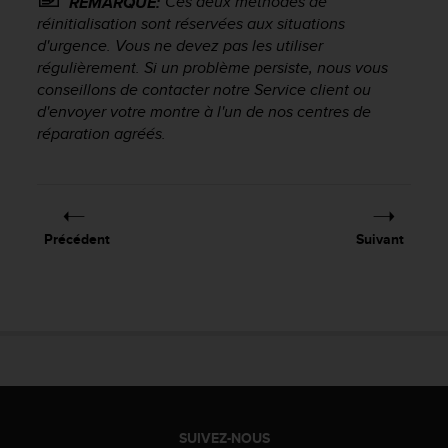
Ces deux méthodes de
0
REMARQUE:
a
réinitialisation sont réservées aux situations
i
d'urgence. Vous ne devez pas les utiliser
n
régulièrement. Si un problème persiste, nous vous
s
conseillons de contacter notre Service client ou
i
d'envoyer votre montre à l'un de nos centres de
q
réparation agréés.
u
'
à
a
s
Précédent
Suivant
s
u
r
e
r
s
a
c
o
n
SUIVEZ-NOUS
f