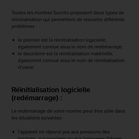
e
s
Toutes les montres Suunto proposent deux types de
i
réinitialisation qui permettent de résoudre différents
t
e
problèmes :
W
e
le premier est la réinitialisation logicielle,
b
également connue sous le nom de redémarrage.
a
le deuxième est la réinitialisation matérielle,
u
également connue sous le nom de réinitialisation
n
d'usine.
i
v
e
a
Réinitialisation logicielle
u
(redémarrage) :
A
A
Le redémarrage de votre montre peut être utile dans
d
les situations suivantes :
e
c
o
l'appareil ne répond pas aux pressions des
n
boutons, aux touchers ou aux balayages (l'écran