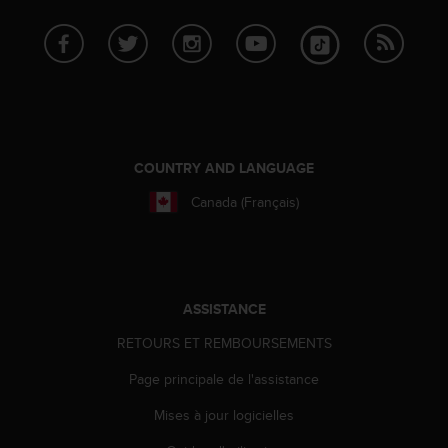
o
r
m
i
t
é
a
u
COUNTRY AND LANGUAGE
x
a
Canada (Français)
u
t
r
e
s
ASSISTANCE
n
o
RETOURS ET REMBOURSEMENTS
r
m
Page principale de l'assistance
e
s
Mises à jour logicielles
d