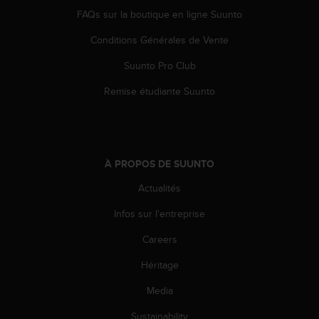
e
FAQs sur la boutique en ligne Suunto
b
Conditions Générales de Vente
(
W
Suunto Pro Club
e
b
Remise étudiante Suunto
C
o
n
t
e
À PROPOS DE SUUNTO
n
t
Actualités
A
c
Infos sur l'entreprise
c
Careers
e
s
Héritage
s
i
Media
b
i
Sustainability