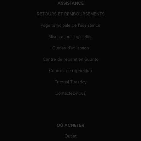
a
ASSISTANCE
c
RETOURS ET REMBOURSEMENTS
c
e
Page principale de l'assistance
s
s
Mises à jour logicielles
i
b
Guides d'utilisation
i
l
Centre de réparation Suunto
i
Centres de réparation
t
é
Tutorial Tuesday
d
u
Contactez-nous
c
o
n
t
e
OÙ ACHETER
n
u
Outlet
W