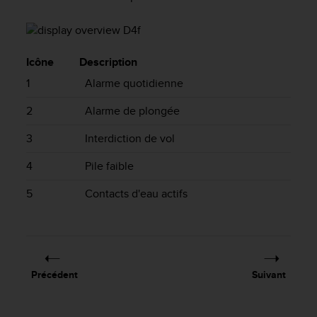
e
s
i
t
e
Icône
Description
W
1
Alarme quotidienne
e
b
2
Alarme de plongée
a
u
3
Interdiction de vol
n
i
4
Pile faible
v
e
5
Contacts d'eau actifs
a
u
A
A
d
e
Précédent
Suivant
c
o
n