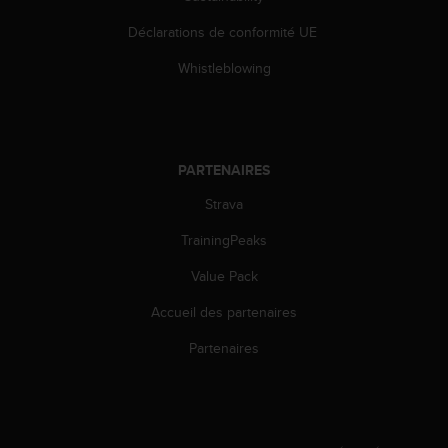
l
i
Déclarations de conformité UE
t
Whistleblowing
y
G
u
i
d
e
PARTENAIRES
l
Strava
i
n
TrainingPeaks
e
s
Value Pack
,
W
Accueil des partenaires
C
Partenaires
A
G
)
2
.