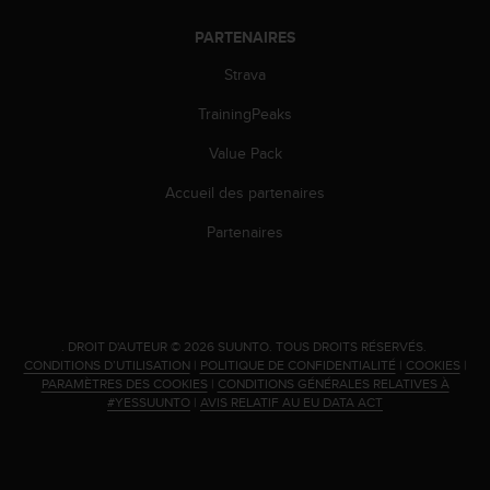
l
i
PARTENAIRES
t
Strava
y
G
TrainingPeaks
u
i
Value Pack
d
e
Accueil des partenaires
l
i
Partenaires
n
e
s
,
W
.
DROIT D'AUTEUR © 2026 SUUNTO.
TOUS DROITS RÉSERVÉS.
C
CONDITIONS D’UTILISATION
|
POLITIQUE DE CONFIDENTIALITÉ
|
COOKIES
|
A
PARAMÈTRES DES COOKIES
|
CONDITIONS GÉNÉRALES RELATIVES À
G
#YESSUUNTO
|
AVIS RELATIF AU EU DATA ACT
)
2
.