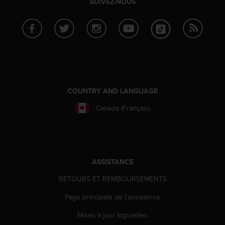
SUIVEZ-NOUS
f
o
r
m
i
t
é
a
u
COUNTRY AND LANGUAGE
x
d
Canada (Français)
i
r
e
c
t
ASSISTANCE
i
v
RETOURS ET REMBOURSEMENTS
e
Page principale de l'assistance
s
d
Mises à jour logicielles
'