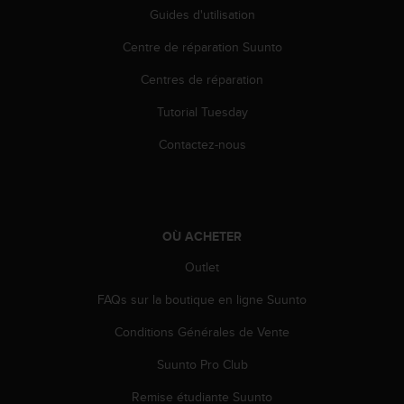
a
Guides d'utilisation
c
c
Centre de réparation Suunto
e
s
Centres de réparation
s
Tutorial Tuesday
i
b
Contactez-nous
i
l
i
t
é
OÙ ACHETER
d
u
Outlet
c
o
FAQs sur la boutique en ligne Suunto
n
t
Conditions Générales de Vente
e
Suunto Pro Club
n
u
Remise étudiante Suunto
W