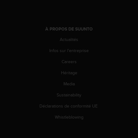
e
b
(
W
À PROPOS DE SUUNTO
e
b
Actualités
C
o
Infos sur l'entreprise
n
t
Careers
e
Héritage
n
t
Media
A
c
Sustainability
c
e
Déclarations de conformité UE
s
s
Whistleblowing
i
b
i