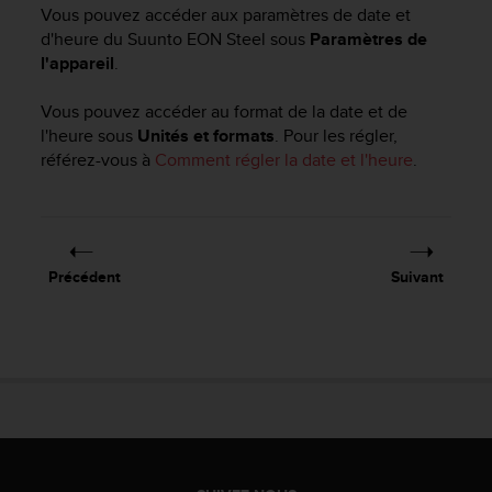
e
Vous pouvez accéder aux paramètres de date et
s
d'heure du
Suunto EON Steel
sous
Paramètres de
i
l'appareil
.
t
e
Vous pouvez accéder au format de la date et de
W
e
l'heure sous
Unités et formats
. Pour les régler,
b
référez-vous à
Comment régler la date et l'heure
.
a
u
n
i
v
Précédent
Suivant
e
a
u
A
A
d
e
c
o
n