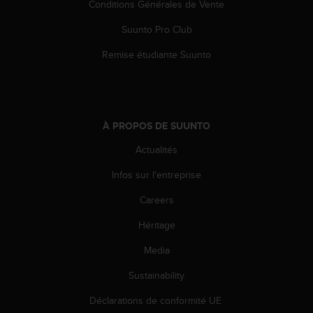
Conditions Générales de Vente
l
i
Suunto Pro Club
t
y
Remise étudiante Suunto
G
u
i
d
e
À PROPOS DE SUUNTO
l
i
Actualités
n
e
Infos sur l'entreprise
s
Careers
,
W
Héritage
C
A
Media
G
)
Sustainability
2
.
Déclarations de conformité UE