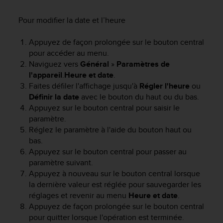
e
s
Pour modifier la date et l’heure
i
t
e
Appuyez de façon prolongée sur le bouton central
W
pour accéder au menu.
e
Naviguez vers
Général
»
Paramètres de
b
l'appareil
.
Heure et date
.
a
Faites défiler l'affichage jusqu'à
Régler l'heure
ou
u
Définir la date
avec le bouton du haut ou du bas.
n
Appuyez sur le bouton central pour saisir le
i
paramètre.
v
Réglez le paramètre à l'aide du bouton haut ou
e
a
bas.
u
Appuyez sur le bouton central pour passer au
A
paramètre suivant.
A
Appuyez à nouveau sur le bouton central lorsque
d
la dernière valeur est réglée pour sauvegarder les
e
réglages et revenir au menu
Heure et date
.
c
Appuyez de façon prolongée sur le bouton central
o
pour quitter lorsque l'opération est terminée.
n