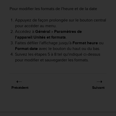
f
Pour modifier les formats de l'heure et de la date
o
r
m
Appuyez de façon prolongée sur le bouton central
i
pour accéder au menu.
t
Accédez à
Général
»
Paramètres de
é
l'appareil
.
Unités et formats
.
a
Faites défiler l'affichage jusqu'à
Format heure
ou
u
Format date
avec le bouton du haut ou du bas.
x
Suivez les étapes 5 à 8 tel qu'indiqué ci-dessus
d
pour modifier et sauvegarder les formats.
i
r
e
c
t
i
Précédent
Suivant
v
e
s
d
'