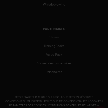
0
Whistleblowing
a
i
n
s
i
PARTENAIRES
q
u
Strava
'
à
TrainingPeaks
a
s
Value Pack
s
u
Accueil des partenaires
r
Partenaires
e
r
s
a
c
o
.
DROIT D'AUTEUR © 2026 SUUNTO.
TOUS DROITS RÉSERVÉS.
CONDITIONS D’UTILISATION
|
POLITIQUE DE CONFIDENTIALITÉ
|
COOKIES
|
n
PARAMÈTRES DES COOKIES
|
CONDITIONS GÉNÉRALES RELATIVES À
f