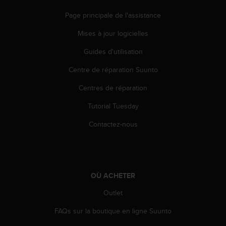
e
Page principale de l'assistance
b
(
Mises à jour logicielles
W
e
Guides d'utilisation
b
C
Centre de réparation Suunto
o
Centres de réparation
n
t
Tutorial Tuesday
e
n
Contactez-nous
t
A
c
c
e
OÙ ACHETER
s
s
Outlet
i
b
FAQs sur la boutique en ligne Suunto
i