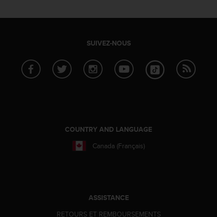
a
c
c
e
s
SUIVEZ-NOUS
s
i
b
i
l
i
t
é
d
COUNTRY AND LANGUAGE
u
Canada (Français)
c
o
n
t
e
n
ASSISTANCE
u
RETOURS ET REMBOURSEMENTS
W