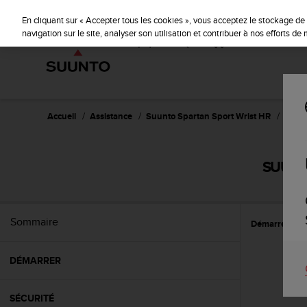
S
P
🔺Suu
⏸
u
En cliquant sur « Accepter tous les cookies », vous acceptez le stockage de 
a
u
navigation sur le site, analyser son utilisation et contribuer à nos efforts d
u
n
s
t
e
o
s
'
e
Accueil
Assistance
Suunto Spartan Sport Wrist HR
Guide 
n
g
a
SUUNTO
g
e
à
a
Sommaire
Démarrer
P
m
e
n
DÉMARRER
e
r
c
SÉCURITÉ