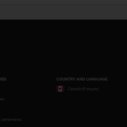
RES
COUNTRY AND LANGUAGE
Canada (Français)
aks
s partenaires