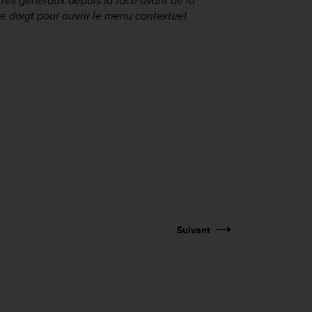
es généraux depuis la face avant de la
 doigt pour ouvrir le menu contextuel.
Suivant