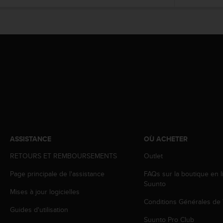
l
i
t
y
G
u
i
d
e
l
i
n
e
s
ASSISTANCE
OÙ ACHETER
,
W
RETOURS ET REMBOURSEMENTS
Outlet
C
A
Page principale de l'assistance
FAQs sur la boutique en l
G
Suunto
Mises à jour logicielles
)
Conditions Générales de
2
Guides d'utilisation
.
Suunto Pro Club