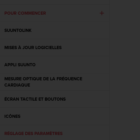
e
s
i
POUR COMMENCER
t
e
SUUNTOLINK
W
e
b
MISES À JOUR LOGICIELLES
a
u
n
APPLI SUUNTO
i
v
MESURE OPTIQUE DE LA FRÉQUENCE
e
CARDIAQUE
a
u
ÉCRAN TACTILE ET BOUTONS
A
A
d
ICÔNES
e
c
o
RÉGLAGE DES PARAMÈTRES
n