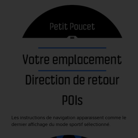
f
o
r
m
i
t
é
a
u
x
d
i
r
e
c
t
i
v
e
Les instructions de navigation apparaissent comme le
s
dernier affichage du mode sportif sélectionné.
d
'