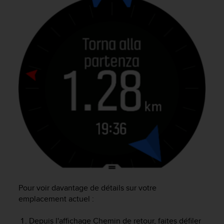
a
c
c
e
s
s
i
b
i
l
i
t
é
d
u
c
o
n
t
Pour voir davantage de détails sur votre
e
emplacement actuel :
n
u
Depuis l'affichage Chemin de retour, faites défiler
W