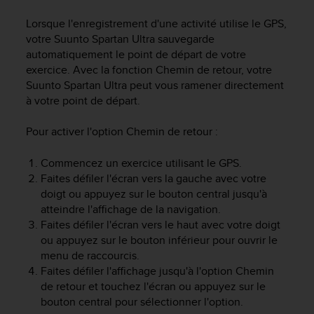
e
s
Lorsque l'enregistrement d'une activité utilise le GPS,
i
votre
Suunto Spartan Ultra
sauvegarde
t
automatiquement le point de départ de votre
e
exercice. Avec la fonction Chemin de retour, votre
W
Suunto Spartan Ultra
peut vous ramener directement
e
b
à votre point de départ.
a
u
Pour activer l'option Chemin de retour :
n
i
Commencez un exercice utilisant le GPS.
v
Faites défiler l'écran vers la gauche avec votre
e
doigt ou appuyez sur le bouton central jusqu'à
a
atteindre l'affichage de la navigation.
u
Faites défiler l'écran vers le haut avec votre doigt
A
ou appuyez sur le bouton inférieur pour ouvrir le
A
d
menu de raccourcis.
e
Faites défiler l'affichage jusqu'à l'option Chemin
c
de retour et touchez l'écran ou appuyez sur le
o
bouton central pour sélectionner l'option.
n