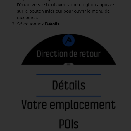
l'écran vers le haut avec votre doigt ou appuyez
e
sur le bouton inférieur pour ouvrir le menu de
b
(
raccourcis.
W
Sélectionnez
Détails
.
e
b
C
o
n
t
e
n
t
A
c
c
e
s
s
i
b
i