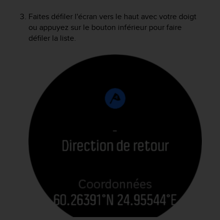
l
i
Faites défiler l'écran vers le haut avec votre doigt
t
ou appuyez sur le bouton inférieur pour faire
y
défiler la liste.
G
u
i
d
e
l
i
n
e
s
,
W
C
A
G
)
2
.