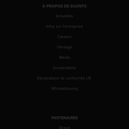
-
À PROPOS DE SUUNTO
v
Actualités
o
u
Infos sur l'entreprise
s
a
Careers
u
S
Héritage
e
r
Media
v
Sustainability
i
c
Déclarations de conformité UE
e
c
Whistleblowing
l
i
e
n
t
PARTENAIRES
s
a
Strava