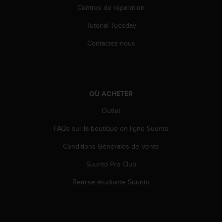
'
Centres de réparation
a
c
Tutorial Tuesday
c
e
Contactez-nous
s
s
i
b
i
OÙ ACHETER
l
Outlet
i
t
FAQs sur la boutique en ligne Suunto
é
.
Conditions Générales de Vente
A
d
Suunto Pro Club
r
e
Remise étudiante Suunto
s
s
e
z