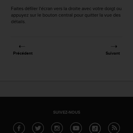
0
a
Faites défiler l'écran vers la droite avec votre doigt ou
i
appuyez sur le bouton central pour quitter la vue des
n
détails.
s
i
q
u
'
Précédent
Suivant
à
a
s
s
u
r
e
r
s
a
SUIVEZ-NOUS
c
o
n
f