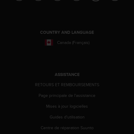
o
r
m
i
t
COUNTRY AND LANGUAGE
é
a
Canada (Français)
u
x
a
u
t
ASSISTANCE
r
e
RETOURS ET REMBOURSEMENTS
s
n
Page principale de l'assistance
o
r
Mises à jour logicielles
m
Guides d'utilisation
e
s
Centre de réparation Suunto
d